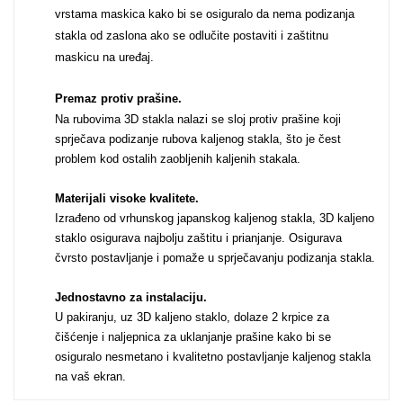
vrstama maskica kako bi se osiguralo da nema podizanja
stakla od zaslona ako se odlučite postaviti i zaštitnu
MarbleMania
maskicu na uređaj.
Premaz protiv prašine.
Na rubovima 3D stakla nalazi se sloj protiv prašine koji
sprječava podizanje rubova kaljenog stakla, što je čest
problem kod ostalih zaobljenih kaljenih stakala.
Materijali visoke kvalitete.
Gaming motivi
Crtani filmovi
Izrađeno od vrhunskog japanskog kaljenog stakla, 3D kaljeno
staklo osigurava najbolju zaštitu i prianjanje. Osigurava
čvrsto postavljanje i pomaže u sprječavanju podizanja stakla.
Jednostavno za instalaciju.
U pakiranju, uz 3D kaljeno staklo, dolaze 2 krpice za
čišćenje i naljepnica za uklanjanje prašine kako bi se
Sportski motivi
Obiteljski motivi
osiguralo nesmetano i kvalitetno postavljanje kaljenog stakla
na vaš ekran.