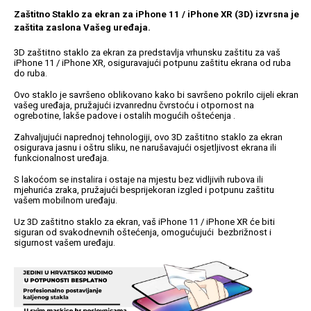
Zaštitno Staklo za ekran za iPhone 11 / iPhone XR (3D) izvrsna je
zaštita zaslona Vašeg uređaja.
3D zaštitno staklo za ekran za predstavlja vrhunsku zaštitu za vaš
iPhone 11 / iPhone XR, osiguravajući potpunu zaštitu ekrana od ruba
do ruba.
Univerzalne futrole i
Sleng
Preklopne maskice
Feel Good
maskice
Ovo staklo je savršeno oblikovano kako bi savršeno pokrilo cijeli ekran
vašeg uređaja, pružajući izvanrednu čvrstoću i otpornost na
ogrebotine, lakše padove i ostalih mogućih oštećenja .
Zahvaljujući naprednoj tehnologiji, ovo 3D zaštitno staklo za ekran
osigurava jasnu i oštru sliku, ne narušavajući osjetljivost ekrana ili
funkcionalnost uređaja.
S lakoćom se instalira i ostaje na mjestu bez vidljivih rubova ili
Životinjsko carstvo
Takeoff
mjehurića zraka, pružajući besprijekoran izgled i potpunu zaštitu
vašem mobilnom uređaju.
Uz 3D zaštitno staklo za ekran, vaš iPhone 11 / iPhone XR će biti
siguran od svakodnevnih oštećenja, omogućujući bezbrižnost i
sigurnost vašem uređaju.
Svemirska kolekcija
Valentinovo