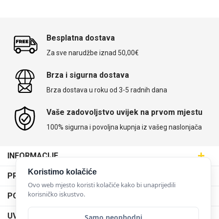
Besplatna dostava
Za sve narudžbe iznad 50,00€
Brza i sigurna dostava
Brza dostava u roku od 3-5 radnih dana
Vaše zadovoljstvo uvijek na prvom mjestu
100% sigurna i povoljna kupnja iz vašeg naslonjača
INFORMACIJE
Maskice.hr - Web trgovina
Koristimo kolačiće
PRODAJNA MJESTA
SVIJET MASKICA d.o.o.
Ovo web mjesto koristi kolačiće kako bi unaprijedili
Poslovnica Trešnjevka
korisničko iskustvo.
PODRŠKA
Aleja javora 13, 10000 Zagreb
Poslovnica Dubrava
095 5555 345
Dostava
UVJETI KORIŠTENJA
Samo neophodni