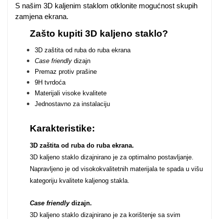
S našim 3D kaljenim staklom otklonite mogućnost skupih
zamjena ekrana.
Za njega
Za nju
Zašto kupiti 3D kaljeno staklo?
3D zaštita od ruba do ruba ekrana
Case friendly
dizajn
Premaz protiv prašine
9H tvrdoća
Materijali visoke kvalitete
Svijet životinja
Auto - Moto motivi
Jednostavno za instalaciju
Karakteristike:
3D zaštita od ruba do ruba ekrana.
3D kaljeno staklo dizajnirano je za optimalno postavljanje.
Napravljeno je od visokokvalitetnih materijala te spada u višu
Mandale / Cvjetni
Citati & Stihovi
kategoriju kvalitete kaljenog stakla.
motivi
Case friendly
dizajn.
3D kaljeno staklo dizajnirano je za korištenje sa svim