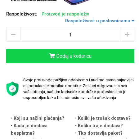
Raspoloživost:
Proizvod je raspoloživ
Raspoloživost u poslovnicama
Love motivi
I Need Some Space
Dodaj u košaricu
Svoje proizvode pažljivo odabiremo i nudimo samo najnovije i
najpopularnije mobilne dodatke. Znajući odgovore na sva
Quotes Collection
Cirkus
vaša pitanja, naš tim korisničke podrške profesionalno je
osposobljen kako bi nadmašio sva vaša očekivanja.
Koji su načini plaćanja?
Koliki je trošak dostave?
Kada je dostava
Koliko traje dostava?
besplatna?
Tko dostavlja paket?