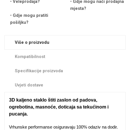
Veleprodaja?
Gdje mogu naći prodajna
Zodiac
Halloween
mjesta?
Gdje mogu pratiti
pošiljku?
Više o proizvodu
Doodles
Apstraktni motivi
Kompatibilnost
Specifikacije proizvoda
Uvjeti dostave
Monogrami
Dječji motivi
3D kaljeno staklo štiti zaslon od padova,
ogrebotina, masnoće, doticaja sa tekućinom i
pucanja.
Vrhunske performanse osiguravaju 100% odaziv na dodir.