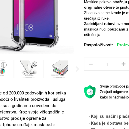
Maskica pokriva
stražnju
originalne otvore
te prist
Zbog kvalitetne izrade je
o
uređaja iz ruke.
Zadebljani rubovi
ove mas
maskica nudi
pouzdanu za
oštećenja.
Raspoloživost:
Proizv
Next
Svoje proizvode p
Znajući odgovore 
e od 200.000 zadovoljnih korisnika
kako bi nadmašio 
edoči o kvaliteti proizvoda i usluga
e su s godinama dovedene do
ršenstva. Kroz svoje višegodišnje
Koji su načini plać
ustvo prodaje opreme za
Kada je dostava be
rtphone uređaje, maskice.hr