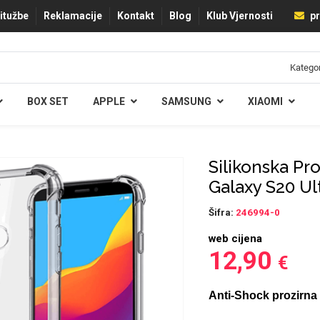
ritužbe
Reklamacije
Kontakt
Blog
Klub Vjernosti
pr
BOX SET
APPLE
SAMSUNG
XIAOMI
Silikonska Pr
Galaxy S20 Ul
Šifra:
246994-0
web cijena
12,90
€
Anti-Shock prozirna