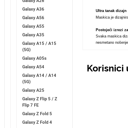
Galaxy A26
Galaxy A36
Ultra tanak dizajn
Galaxy A56
Maskica je dizajnir
Galaxy A55
Postojeći izrezi 
Love motivi
I Need Some Space
Galaxy A35
Svaka maskica dizaj
nesmetano nošenje
Galaxy A15 / A15
(5G)
Galaxy A05s
Korisnici
Galaxy A54
Galaxy A14 / A14
Quotes Collection
Cirkus
(5G)
Galaxy A25
Galaxy Z Flip 5 / Z
Flip 7 FE
Galaxy Z Fold 5
Galaxy Z Fold 4
Zodiac
Halloween