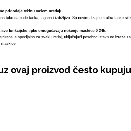
 ne pridodaje težinu vašem uređaju
.
ana tako da bude tanka, lagana i izdržljiva. Sa novim dizajnom ultra tanke sil
za sve funkcijske tipke omogućavaju nošenje maskice 0-24h
.
nirana je specijalno za svaki uređaj, uključujući posebno istaknute izreze za
 maskice.
 uz ovaj proizvod često kupuj