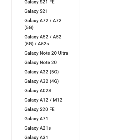
Galaxy S21 FE
Galaxy S21
MarbleMania
Gaming motivi
Galaxy A72 / A72
(5G)
Galaxy A52 / A52
(5G) / A52s
Galaxy Note 20 Ultra
Crtani filmovi
Sportski motivi
Galaxy Note 20
Galaxy A32 (5G)
Galaxy A32 (4G)
Galaxy A02S
Galaxy A12 / M12
Galaxy S20 FE
Obiteljski motivi
Mix
Galaxy A71
Galaxy A21s
Galaxy A31