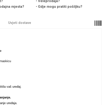
t?
Veleprodaja?
odajna mjesta?
Gdje mogu pratiti pošiljku?
Uvjeti dostave
anje
i maskicu
.
tila vaš uređaj.
anjanje.
anje uređaja.