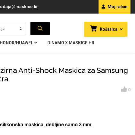
odaja@maskice.hr
Moj račun
Košarica
HONOR/HUAWEI
DINAMO X MASKICE.HR
ozirna Anti-Shock Maskica za Samsung
tra
0
 silikonska maskica, debljine samo 3 mm.