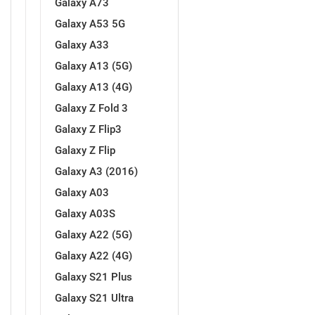
Galaxy A73
Za njega
Za nju
Galaxy A53 5G
Galaxy A33
Galaxy A13 (5G)
Galaxy A13 (4G)
Galaxy Z Fold 3
Svijet životinja
Auto - Moto motivi
Galaxy Z Flip3
Galaxy Z Flip
Galaxy A3 (2016)
Galaxy A03
Galaxy A03S
Mandale / Cvjetni motivi
Citati & Stihovi
Galaxy A22 (5G)
Galaxy A22 (4G)
Galaxy S21 Plus
Galaxy S21 Ultra