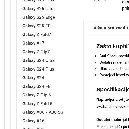
Galaxy S25 Plus
gar
pri
Galaxy S25 Ultra
Galaxy S25 Edge
Sleng
Feel Good
Galaxy S25 FE
Više o proizvodu
Preklopne maskice
Galaxy Z Fold7
Galaxy A17
Zašto kupiti
Galaxy Z Flip7
Anti-Shock maskic
Galaxy S24 Ultra
Dodatni materijal
Galaxy S24 Plus
Ultra tanak dizaj
Životinjsko carstvo
Takeoff
Postojeći izrezi 
Galaxy S24
Galaxy S24 FE
Specifikacij
Galaxy Z Flip 6
Napravljena od jak
Galaxy Z Fold 6
Svaka anti-shock ma
Galaxy A06 / A06 5G
Svemirska kolekcija
Valentinovo
Dodatni materijal 
Galaxy A16
Maskica sadrži prot