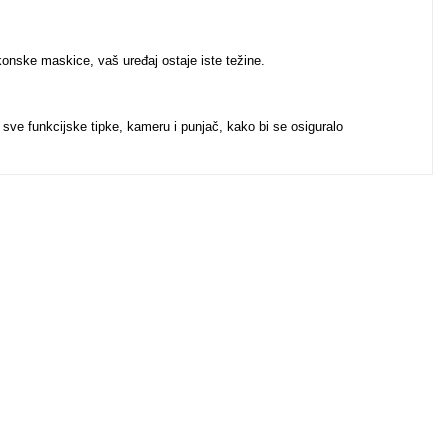
ikonske maskice, vaš uređaj ostaje iste težine.
 sve funkcijske tipke, kameru i punjač, kako bi se osiguralo
u