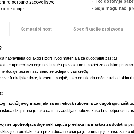
Tko dostavlja pake
antira potpuno zadovoljstvo
Gdje mogu naći pr
likom kupnje.
Kompatibilnost
Specifikacije proizvoda
?
a napravljena od jakog i izdržljivog materijala za dugotrajnu zaštitu
 koji se upotrebljava daje neklizajuću prevlaku na maskici za dodatno prianj
n ne dodaje težinu i savršeno se uklapa u vaš uređaj
za sve funkcijske tipke, kameru i punjač, tako da nikada nećete trebati skinut
e:
og i izdržljivog materijala sa anti-shock rubovima za dugotrajnu zaštitu
skica dizajnirana je tako da ima zadebljane rubove kako bi u potpunosti zašti
koji se upotrebljava daje neklizajuću prevlaku na maskici za dodatno pri
uklizajuću prevlaku koja pruža dodatno prianjanje te umanjuje šansu za ispad