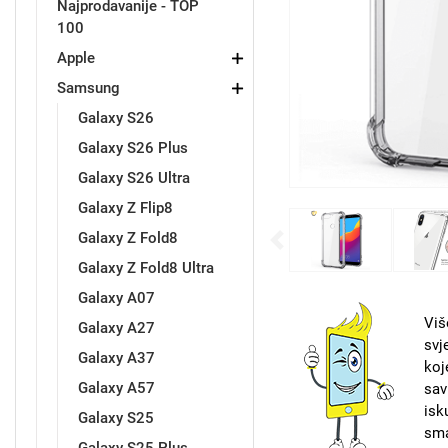
Najprodavanije - TOP
100
Držači za romobil
FM Transmitteri
USB kablovi
Samsung
Samsung
Babe
Držači za ruku
Šaljivi motivi
HDMI kabel
HI-FI linije
Huawei
Xiaomi
Apple
Samsung
Galaxy S26
Galaxy S26 Plus
Galaxy S26 Ultra
Galaxy Z Flip8
Punjači za mobitel
Ostali držači
AUX kablovi
Croatos
Sony
Najprodavanije - TOP 100
Adapteri za mobitel
Spigen maskice
LCD Tablet
Galaxy Z Fold8
Previous
Galaxy Z Fold8 Ultra
Galaxy A07
Viš
Galaxy A27
svj
Galaxy A37
koj
Univerzalno kaljeno staklo
Gym
Univerzalne futrole i
Unicorn kolekcija
Galaxy A57
sav
maskice
isk
Galaxy S25
sma