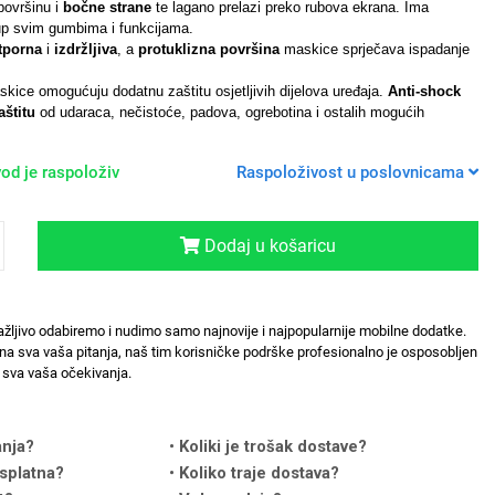
površinu i
bočne strane
te lagano prelazi preko rubova ekrana. Ima
up svim gumbima i funkcijama.
tporna
i
izdržljiva
, a
protuklizna površina
maskice sprječava ispadanje
kice omogućuju dodatnu zaštitu osjetljivih dijelova uređaja.
Anti-shock
štitu
od udaraca, nečistoće, padova, ogrebotina i ostalih mogućih
od je raspoloživ
Raspoloživost u poslovnicama
Dodaj u košaricu
ažljivo odabiremo i nudimo samo najnovije i najpopularnije mobilne dodatke.
na sva vaša pitanja, naš tim korisničke podrške profesionalno je osposobljen
sva vaša očekivanja.
anja?
Koliki je trošak dostave?
splatna?
Koliko traje dostava?