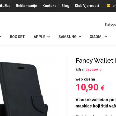
ritužbe
Reklamacije
Kontakt
Blog
Klub Vjernosti
pr
BOX SET
APPLE
SAMSUNG
XIAOMI
Fancy Wallet 
Šifra:
247309-0
web cijena
10,90
€
Visokokvalitetan pol
maskice koji štiti va