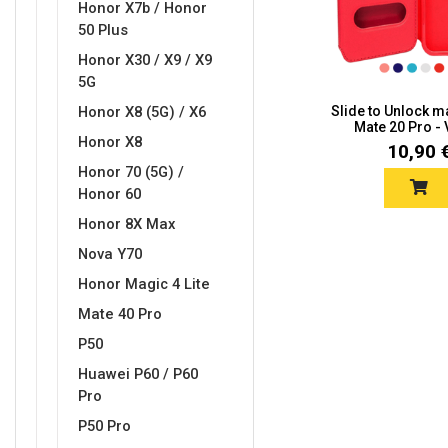
Honor X7b / Honor
50 Plus
Honor X30 / X9 / X9
5G
Honor X8 (5G) / X6
Slide to Unlock m
Mate 20 Pro - V
Doodles
Apstraktni motivi
Honor X8
10,90 
Honor 70 (5G) /
Honor 60
Honor 8X Max
Nova Y70
Honor Magic 4 Lite
Monogrami
Dječji motivi
Mate 40 Pro
P50
Huawei P60 / P60
Pro
P50 Pro