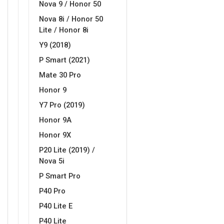
Nova 9 / Honor 50
Za njega
Za nju
Nova 8i / Honor 50
Lite / Honor 8i
Y9 (2018)
P Smart (2021)
Mate 30 Pro
Svijet životinja
Auto - Moto motivi
Honor 9
Y7 Pro (2019)
Honor 9A
Honor 9X
P20 Lite (2019) /
Nova 5i
Mandale / Cvjetni motivi
Citati & Stihovi
P Smart Pro
P40 Pro
P40 Lite E
P40 Lite