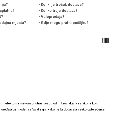
anja?
Koliki je trošak dostave?
splatna?
Koliko traje dostava?
t?
Veleprodaja?
odajna mjesta?
Gdje mogu pratiti pošiljku?
vim efektom i mekom unutrašnjošću od mikrovlakana i silikona koji
tu uređaja uz moderni
slim
dizajn, kako ne bi dodavala veliko opterećenje