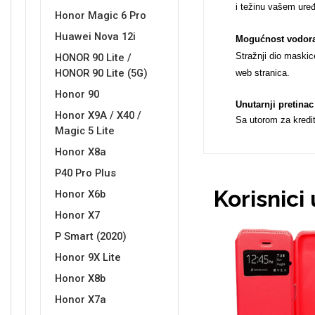
i težinu vašem uređ
Honor Magic 6 Pro
Huawei Nova 12i
Mogućnost vodorav
Stražnji dio maskic
HONOR 90 Lite /
HONOR 90 Lite (5G)
web stranica.
Love motivi
I Need Some Space
Honor 90
Unutarnji pretinac
Honor X9A / X40 /
Sa utorom za kredi
Magic 5 Lite
Honor X8a
P40 Pro Plus
Quotes Collection
Cirkus
Korisnici
Honor X6b
Honor X7
P Smart (2020)
Honor 9X Lite
Honor X8b
Honor X7a
Zodiac
Halloween