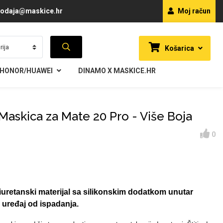
odaja@maskice.hr
Moj račun
Košarica
HONOR/HUAWEI
DINAMO X MASKICE.HR
Maskica za Mate 20 Pro - Više Boja
0
iuretanski materijal sa silikonskim dodatkom unutar
š uređaj od ispadanja.