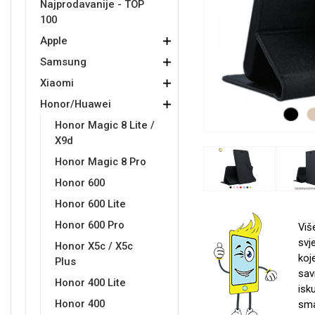
Najprodavanije - TOP
100
Držači za romobil
FM Transmitteri
USB kablovi
Samsung
Samsung
Babe
Držači za ruku
Šaljivi motivi
HDMI kabel
HI-FI linije
Huawei
Xiaomi
Apple
Samsung
Xiaomi
Honor/Huawei
Honor Magic 8 Lite /
X9d
Punjači za mobitel
Ostali držači
AUX kablovi
Croatos
Sony
Najprodavanije - TOP 100
Adapteri za mobitel
Spigen maskice
LCD Tablet
Honor Magic 8 Pro
Honor 600
Honor 600 Lite
Honor 600 Pro
Viš
svj
Honor X5c / X5c
koj
Univerzalno kaljeno staklo
Plus
Gym
Univerzalne futrole i
Unicorn kolekcija
sav
maskice
Honor 400 Lite
isk
Honor 400
sma