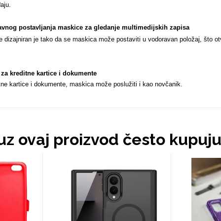
aju.
nog postavljanja maskice za gledanje multimedijskih zapisa
e dizajniran je tako da se maskica može postaviti u vodoravan položaj, što ot
 za kreditne kartice i dokumente
tne kartice i dokumente, maskica može poslužiti i kao novčanik.
 uz ovaj proizvod često kupuj