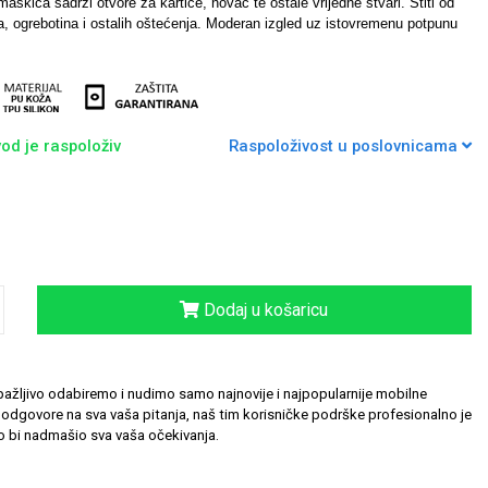
askica sadrži otvore za kartice, novac te ostale vrijedne stvari. Štiti od
, ogrebotina i ostalih oštećenja. Moderan izgled uz istovremenu potpunu
od je raspoloživ
Raspoloživost u poslovnicama
Dodaj u košaricu
ažljivo odabiremo i nudimo samo najnovije i najpopularnije mobilne
odgovore na sva vaša pitanja, naš tim korisničke podrške profesionalno je
 bi nadmašio sva vaša očekivanja.