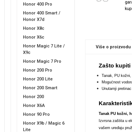
gar
Honor 400 Pro
kup
Honor 400 Smart /
Honor X7d
Sleng
Feel Good
Honor X8c
Preklopne maskice
Honor X6c
Honor Magic 7 Lite /
Više o proizvodu
X9c
Honor Magic 7 Pro
Zašto kupit
Honor 200 Pro
Životinjsko carstvo
Takeoff
Tanak, PU kožni,
Honor 200 Lite
Mogućnost vodora
Honor 200 Smart
Unutarnji pretina
Honor 200
Karakteristi
Honor X6A
Tanak PU kožni, h
Honor 90 Pro
Svemirska kolekcija
Valentinovo
Izvrsna zaštita u 
Honor X9b / Magic 6
vašem uređaju pruža
Lite