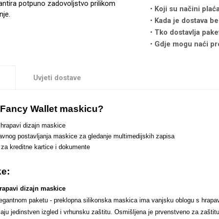
antira potpuno zadovoljstvo prilikom
Koji su načini plać
nje.
Kada je dostava be
Tko dostavlja pake
Gdje mogu naći pr
Uvjeti dostave
i Fancy Wallet maskicu?
 hrapavi dizajn maskice
vnog postavljanja maskice za gledanje multimedijskih zapisa
c za kreditne kartice i dokumente
ke:
rapavi dizajn maskice
elegantnom paketu - preklopna silikonska maskica ima vanjsku oblogu s hrapa
ju jedinstven izgled i vrhunsku zaštitu. Osmišljena je prvenstveno za zašti