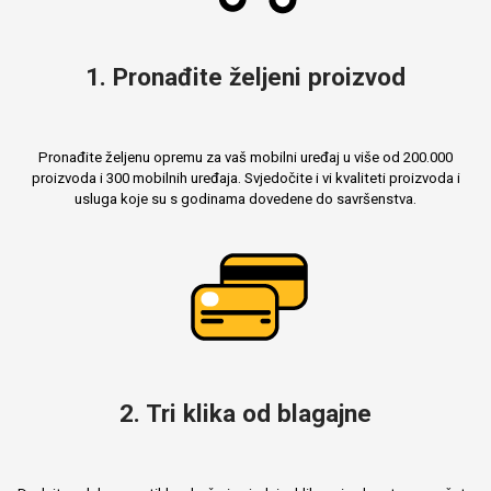
MarbleMania
1. Pronađite željeni proizvod
Pronađite željenu opremu za vaš mobilni uređaj u više od 200.000
proizvoda i 300 mobilnih uređaja. Svjedočite i vi kvaliteti proizvoda i
usluga koje su s godinama dovedene do savršenstva.
Gaming motivi
Crtani filmovi
2. Tri klika od blagajne
Sportski motivi
Obiteljski motivi