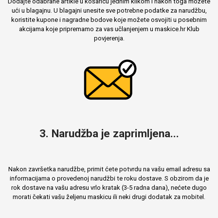
Dodajte odabrane artikle u košaricu jednim klikom i nakon toga možete
ući u blagajnu. U blagajni unesite sve potrebne podatke za narudžbu,
koristite kupone i nagradne bodove koje možete osvojiti u posebnim
akcijama koje pripremamo za vas učlanjenjem u maskice.hr Klub
povjerenja.
Mix
3. Narudžba je zaprimljena...
Nakon završetka narudžbe, primit ćete potvrdu na vašu email adresu sa
informacijama o provedenoj narudžbi te roku dostave. S obzirom da je
rok dostave na vašu adresu vrlo kratak (3-5 radna dana), nećete dugo
morati čekati vašu željenu maskicu ili neki drugi dodatak za mobitel.