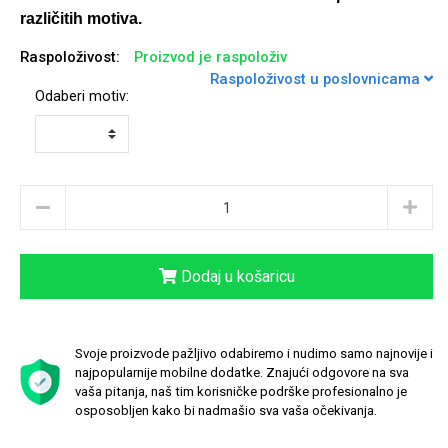
različitih motiva.
Raspoloživost:
Proizvod je raspoloživ
Raspoloživost u poslovnicama
Odaberi motiv:
Univerzalne futrole i
Sleng
Preklopne maskice
Feel Good
maskice
Životinjsko carstvo
Takeoff
Dodaj u košaricu
Svoje proizvode pažljivo odabiremo i nudimo samo najnovije i
najpopularnije mobilne dodatke. Znajući odgovore na sva
vaša pitanja, naš tim korisničke podrške profesionalno je
osposobljen kako bi nadmašio sva vaša očekivanja.
Svemirska kolekcija
Valentinovo