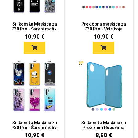
Silikonska Maskica za
Preklopna maskica za
P30 Pro - Šareni motivi
P30 Pro - Više boja
10,90 €
10,90 €
Silikonska Maskica za
Silikonska Maskica sa
P30 Pro - Šareni motivi
Prozirnim Rubovima
za P3...
10,90 €
8,90 €