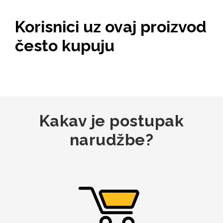
Za njega
Za nju
Korisnici uz ovaj proizvod
često kupuju
Svijet životinja
Auto - Moto motivi
Kakav je postupak
narudžbe?
Mandale / Cvjetni
Citati & Stihovi
motivi