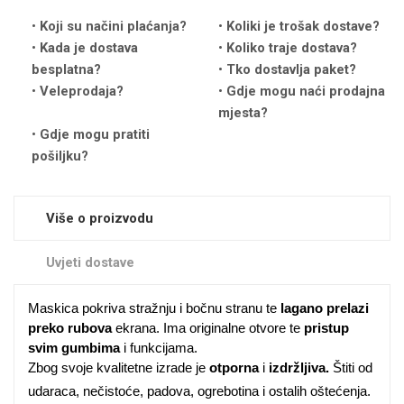
Koji su načini plaćanja?
Koliki je trošak dostave?
Kada je dostava
Koliko traje dostava?
besplatna?
Tko dostavlja paket?
Veleprodaja?
Gdje mogu naći prodajna
mjesta?
Love motivi
I Need Some Space
Gdje mogu pratiti
pošiljku?
Više o proizvodu
Uvjeti dostave
Quotes Collection
Cirkus
Maskica pokriva stražnju i bočnu stranu te
lagano prelazi
preko rubova
ekrana. Ima originalne otvore te
pristup
svim gumbima
i funkcijama.
Zbog svoje kvalitetne izrade je
otporna
i
izdržljiva.
Štiti od
udaraca, nečistoće, padova, ogrebotina i ostalih oštećenja.