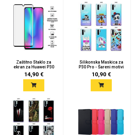
Zaštitno Staklo za
Silikonska Maskica za
ekran za Huawei P30
P30 Pro - Šareni motivi
Pro (3D...
14,90 €
10,90 €