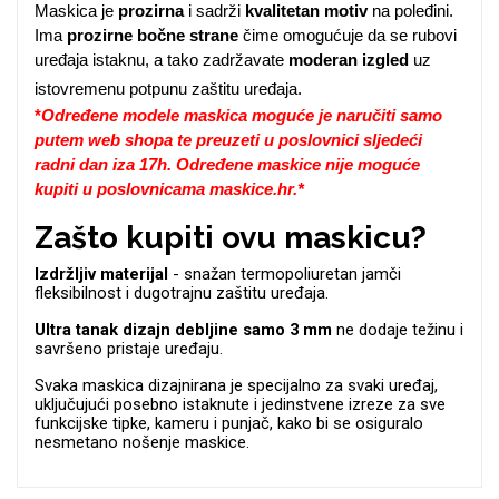
Zodiac
Halloween
Maskica je
prozirna
i sadrži
kvalitetan motiv
na poleđini.
Ima
prozirne bočne strane
čime omogućuje da se rubovi
uređaja istaknu, a tako zadržavate
moderan izgled
uz
istovremenu potpunu zaštitu uređaja.
*
Određene modele maskica moguće je naručiti samo
putem web shopa te preuzeti u poslovnici sljedeći
radni dan iza 17h. Određene maskice nije moguće
Doodles
Apstraktni motivi
kupiti u poslovnicama maskice.hr.*
Zašto kupiti ovu maskicu?
Izdržljiv materijal
- snažan termopoliuretan jamči
fleksibilnost i dugotrajnu zaštitu uređaja.
Ultra tanak dizajn debljine samo 3 mm
ne dodaje težinu i
savršeno pristaje uređaju.
Monogrami
Dječji motivi
Svaka maskica dizajnirana je specijalno za svaki uređaj,
uključujući posebno istaknute i jedinstvene izreze za sve
funkcijske tipke, kameru i punjač, kako bi se osiguralo
nesmetano nošenje maskice.