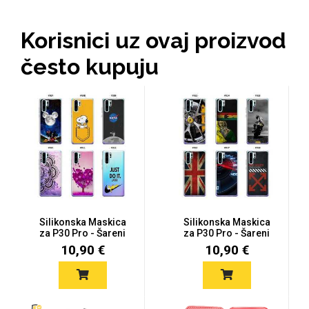
Za njega
Za nju
Korisnici uz ovaj proizvod
često kupuju
Svijet životinja
Auto - Moto motivi
Silikonska Maskica
Silikonska Maskica
za P30 Pro - Šareni
za P30 Pro - Šareni
Mandale / Cvjetni
Citati & Stihovi
motivi
motivi
10,90 €
10,90 €
motivi