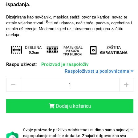
ispadanja.
Dizajnirana kao novčanik, maskica sadrži otvor za kartice, novac te
ostale vrijedne stvari. Štiti od udaraca, nečistoće, padova, ogrebotina i
ostalih oštećenja. Moderan izgled uz istovremenu potpunu zaštitu
Univerzalne futrole i
Sleng
Preklopne maskice
Feel Good
uređaja.
maskice
Raspoloživost:
Proizvod je raspoloživ
Raspoloživost u poslovnicama
Životinjsko carstvo
Takeoff
Dodaj u košaricu
Svoje proizvode pažljivo odabiremo i nudimo samo najnovije i
Svemirska kolekcija
Valentinovo
najpopularnije mobilne dodatke. Znajući odgovore na sva