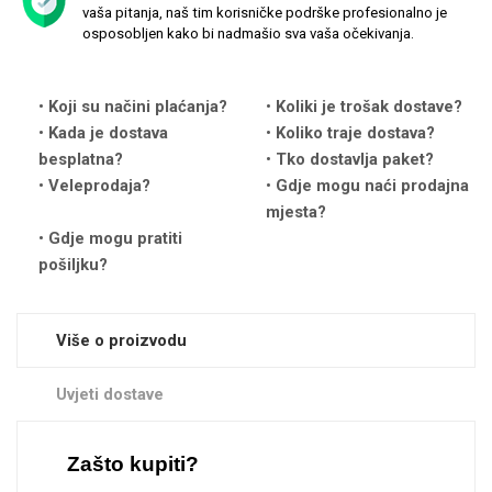
vaša pitanja, naš tim korisničke podrške profesionalno je
osposobljen kako bi nadmašio sva vaša očekivanja.
Koji su načini plaćanja?
Koliki je trošak dostave?
Kada je dostava
Koliko traje dostava?
Love motivi
I Need Some Space
besplatna?
Tko dostavlja paket?
Veleprodaja?
Gdje mogu naći prodajna
mjesta?
Gdje mogu pratiti
pošiljku?
Quotes Collection
Cirkus
Više o proizvodu
Uvjeti dostave
Zašto kupiti?