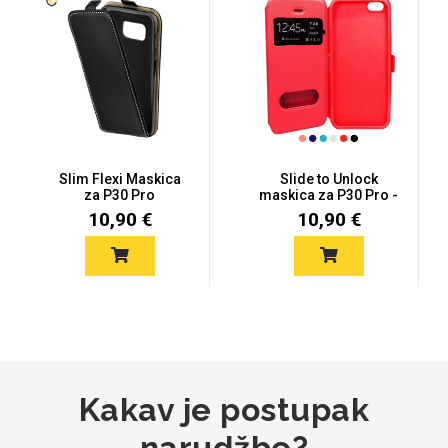
MarbleMania
Slim Flexi Maskica
Slide to Unlock
za P30 Pro
maskica za P30 Pro -
Više boja
10,90 €
10,90 €
Gaming motivi
Crtani filmovi
Sportski motivi
Obiteljski motivi
Kakav je postupak
narudžbe?