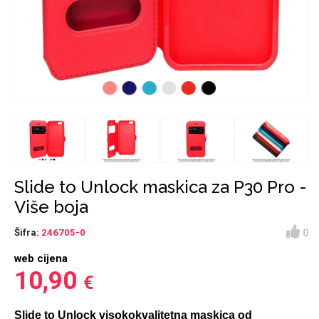
Držači za romobil
FM Transmitteri
USB kablovi
Huawei
Babe
Držači za ruku
Šaljivi motivi
HDMI kabel
HI-FI linije
Samsung
Huawei
Sony
Ostali držači
AUX kablovi
Croatos
Xiaomi
Adapteri za mobitel
Punjači za mobitel
Najprodavanije -
LCD Tablet
TOP 100
Slide to Unlock maskica za P30 Pro -
Više boja
0
Šifra:
246705-0
web cijena
Spigen maskice
Univerzalno kaljeno
10,90
€
Gym
Unicorn kolekcija
staklo
Slide to Unlock visokokvalitetna maskica od