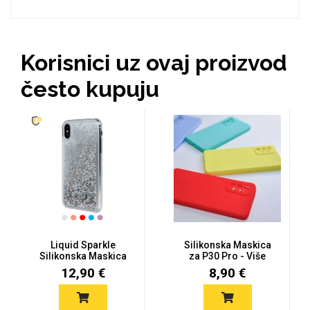
MarbleMania
Korisnici uz ovaj proizvod
često kupuju
Gaming motivi
Crtani filmovi
Liquid Sparkle
Silikonska Maskica
Silikonska Maskica
za P30 Pro - Više
Sportski motivi
Obiteljski motivi
za P30 Pro
Boja
12,90 €
8,90 €