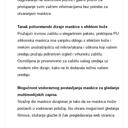
pristupanje svim važnim informacijama bez potrebe za
Za njega
Za nju
otvaranjem maskice.
Tanak poliuretanski dizajn maskice s efektom kože
Pružajući izvrsnu zaštitu u elegantnom paketu, preklopna PU
silikonska maskica ima vanjsku oblogu s efektom kože i
mekom unutrašnjošću od mikrovlakana i silikona koji vašem
uređaju pružaju jedinstven izgled i vrhunsku zaštitu.
Svijet životinja
Auto - Moto motivi
Osmišljena je prvenstveno za zaštitu vašeg uređaja uz
moderni
slim
dizajn, kako ne bi dodavala težinu vašem
uređaju.
Mogućnost vodoravnog postavljanja maskice za gledanje
multimedijskih zapisa
Mandale / Cvjetni
Citati & Stihovi
Stražnji dio maskice dizajniran je tako da se maskica može
motivi
postaviti u vodoravan položaj, što otvara mogućnost gledanja
filmova, slušanja glazbe ili čak pregledavanja web stranica.