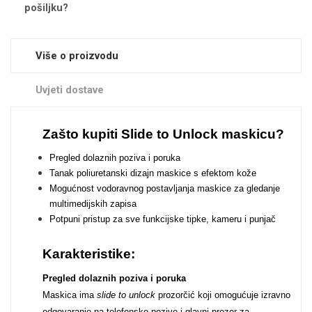
Zodiac
Halloween
pošiljku?
Više o proizvodu
Uvjeti dostave
Doodles
Apstraktni motivi
Zašto kupiti Slide to Unlock maskicu?
Pregled dolaznih poziva i poruka
Tanak poliuretanski dizajn maskice s efektom kože
Mogućnost vodoravnog postavljanja maskice za gledanje
multimedijskih zapisa
Potpuni pristup za sve funkcijske tipke, kameru i punjač
Monogrami
Dječji motivi
Karakteristike:
Pregled dolaznih poziva i poruka
Maskica ima
slide to unlock
prozorčić koji omogućuje izravno
odgovaranje na telefonske pozive i glavni prozor za