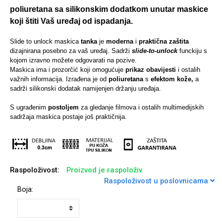
poliuretana sa silikonskim dodatkom unutar maskice
koji štiti Vaš uređaj od ispadanja.
Slide to unlock maskica
tanka
je
moderna
i
praktična zaštita
dizajnirana posebno za vaš uređaj. Sadrži
slide-to-unlock
funckiju s
Univerzalne futrole i
Sleng
Preklopne maskice
Feel Good
kojom izravno možete odgovarati na pozive.
maskice
Maskica ima i prozorčić koji omogućuje
prikaz obavijesti
i ostalih
važnih informacija. Izrađena je od
poliuretana
s
efektom kože,
a
sadrži silikonski dodatak namijenjen držanju uređaja.
S ugrađenim
postoljem
za gledanje filmova i ostalih multimedijskih
sadržaja maskica postaje još praktičnija.
Životinjsko carstvo
Takeoff
Raspoloživost:
Proizvod je raspoloživ
Raspoloživost u poslovnicama
Boja:
Svemirska kolekcija
Valentinovo