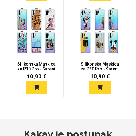
Mix
Silikonska Maskica
Silikonska Maskica
za P30 Pro - Šareni
za P30 Pro - Šareni
motivi
motivi
10,90 €
10,90 €
Kakav je postupak