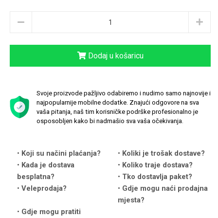
Dodaj u košaricu
Love motivi
I Need Some Space
Svoje proizvode pažljivo odabiremo i nudimo samo najnovije i
najpopularnije mobilne dodatke. Znajući odgovore na sva
vaša pitanja, naš tim korisničke podrške profesionalno je
osposobljen kako bi nadmašio sva vaša očekivanja.
Quotes Collection
Cirkus
Koji su načini plaćanja?
Koliki je trošak dostave?
Kada je dostava
Koliko traje dostava?
besplatna?
Tko dostavlja paket?
Veleprodaja?
Gdje mogu naći prodajna
mjesta?
Gdje mogu pratiti