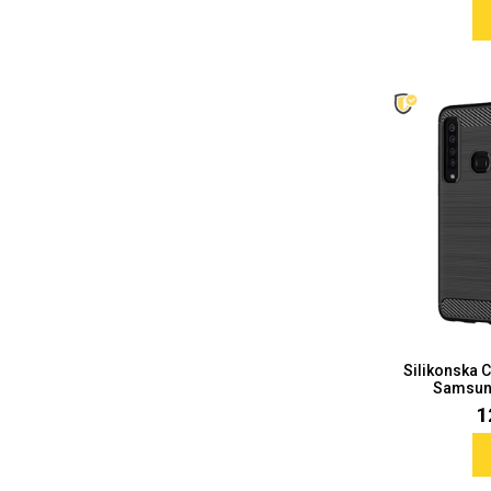
Za njega
Za nju
Svijet životinja
Auto - Moto motivi
Mandale / Cvjetni motivi
Citati & Stihovi
Silikonska 
Samsung
1