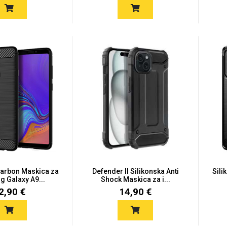
Carbon Maskica za
Defender II Silikonska Anti
Sili
 Galaxy A9...
Shock Maskica za i...
2,90 €
14,90 €