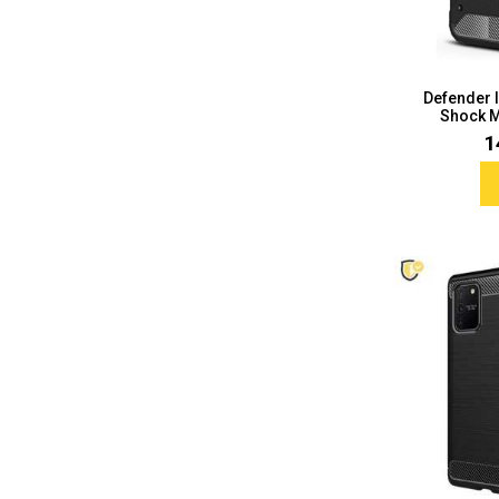
Sleng
Feel Good
Defender I
Shock M
Preklopne maskice
1
Životinjsko carstvo
Takeoff
Svemirska kolekcija
Valentinovo