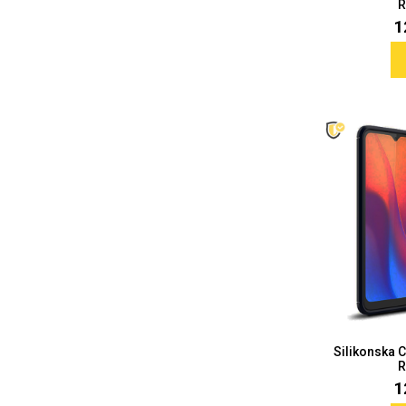
R
1
Doodles
Apstraktni motivi
Monogrami
Dječji motivi
Silikonska 
R
1