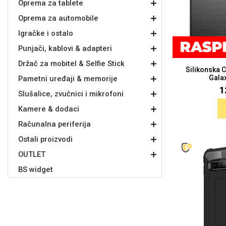
Oprema za tablete
Oprema za automobile
Držači za romobil
FM Transmitteri
USB kablovi
Samsung
Samsung
Babe
Držači za ruku
Šaljivi motivi
HDMI kabel
HI-FI linije
Huawei
Xiaomi
Igračke i ostalo
Punjači, kablovi & adapteri
Držač za mobitel & Selfie Stick
Silikonska 
Gala
Pametni uređaji & memorije
1
Slušalice, zvučnici i mikrofoni
Punjači za mobitel
Ostali držači
AUX kablovi
Croatos
Sony
Najprodavanije - TOP 100
Adapteri za mobitel
Spigen maskice
LCD Tablet
Kamere & dodaci
Računalna periferija
Ostali proizvodi
OUTLET
BS widget
Univerzalno kaljeno staklo
Gym
Univerzalne futrole i
Unicorn kolekcija
maskice