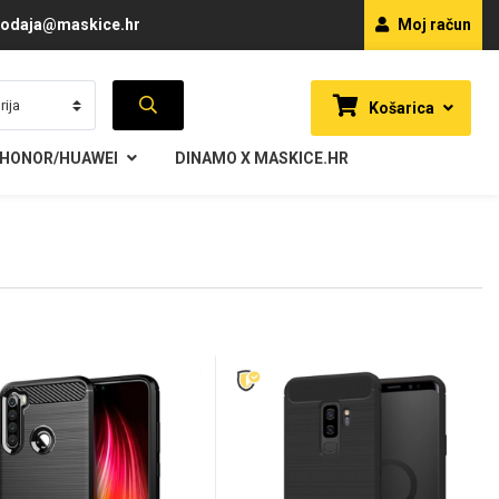
odaja@maskice.hr
Moj račun
Košarica
HONOR/HUAWEI
DINAMO X MASKICE.HR