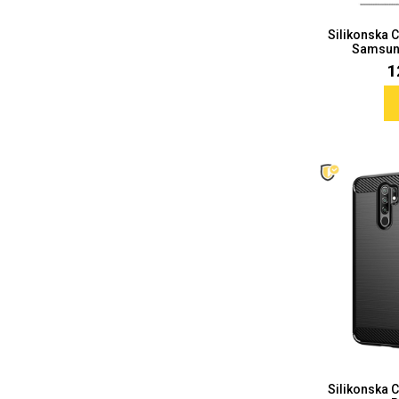
Silikonska 
Samsung
1
Love motivi
I Need Some Space
Quotes Collection
Cirkus
Zodiac
Halloween
Silikonska 