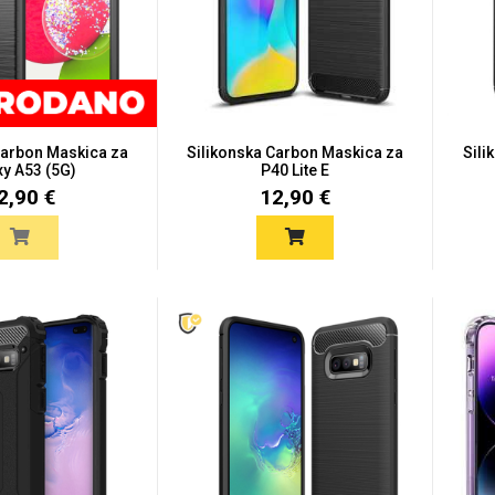
Carbon Maskica za
Silikonska Carbon Maskica za
Sili
xy A53 (5G)
P40 Lite E
2,90 €
12,90 €