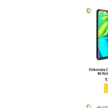
MarbleMania
Gaming motivi
Crtani filmovi
Sportski motivi
Silikonska 
Mi Note
1
Obiteljski motivi
Mix