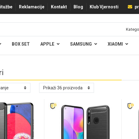
ritužbe
Reklamacije
Kontakt
Blog
Klub Vjernosti
pr
BOX SET
APPLE
SAMSUNG
XIAOMI
i