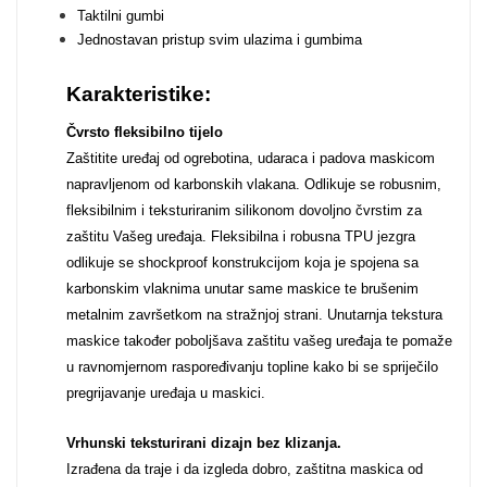
Zodiac
Halloween
Taktilni gumbi
Jednostavan pristup svim ulazima i gumbima
Karakteristike:
Čvrsto fleksibilno tijelo
Zaštitite uređaj od ogrebotina, udaraca i padova maskicom
Doodles
Apstraktni motivi
napravljenom od karbonskih vlakana. Odlikuje se robusnim,
fleksibilnim i teksturiranim silikonom dovoljno čvrstim za
zaštitu Vašeg uređaja. Fleksibilna i robusna TPU jezgra
odlikuje se shockproof konstrukcijom koja je spojena sa
karbonskim vlaknima unutar same maskice te brušenim
metalnim završetkom na stražnjoj strani. Unutarnja tekstura
maskice također poboljšava zaštitu vašeg uređaja te pomaže
Monogrami
Dječji motivi
u ravnomjernom raspoređivanju topline kako bi se spriječilo
pregrijavanje uređaja u maskici.
Vrhunski teksturirani dizajn bez klizanja.
Izrađena da traje i da izgleda dobro, zaštitna maskica od