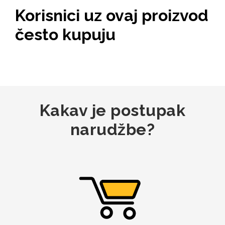
Korisnici uz ovaj proizvod
često kupuju
MarbleMania
Kakav je postupak
Gaming motivi
Crtani filmovi
narudžbe?
Sportski motivi
Obiteljski motivi