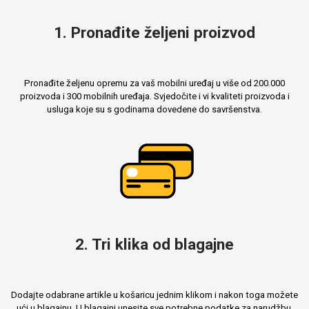
1. Pronađite željeni proizvod
Mix
Pronađite željenu opremu za vaš mobilni uređaj u više od 200.000
proizvoda i 300 mobilnih uređaja. Svjedočite i vi kvaliteti proizvoda i
usluga koje su s godinama dovedene do savršenstva.
2. Tri klika od blagajne
Dodajte odabrane artikle u košaricu jednim klikom i nakon toga možete
ući u blagajnu. U blagajni unesite sve potrebne podatke za narudžbu,