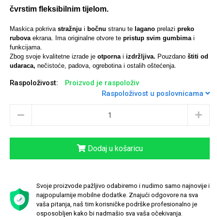
čvrstim fleksibilnim tijelom.
Maskica pokriva
stražnju
i
bočnu
stranu te
lagano
prelazi
preko
rubova
ekrana. Ima originalne otvore te
pristup svim gumbima
i
funkcijama.
Univerzalne futrole i
Sleng
Preklopne maskice
Feel Good
Zbog svoje kvalitetne izrade je
otporna
i
izdržljiva.
Pouzdano
štiti od
maskice
udaraca,
nečistoće, padova, ogrebotina i ostalih oštećenja.
Raspoloživost:
Proizvod je raspoloživ
Raspoloživost u poslovnicama
Životinjsko carstvo
Takeoff
Dodaj u košaricu
Svoje proizvode pažljivo odabiremo i nudimo samo najnovije i
najpopularnije mobilne dodatke. Znajući odgovore na sva
vaša pitanja, naš tim korisničke podrške profesionalno je
Svemirska kolekcija
Valentinovo
osposobljen kako bi nadmašio sva vaša očekivanja.