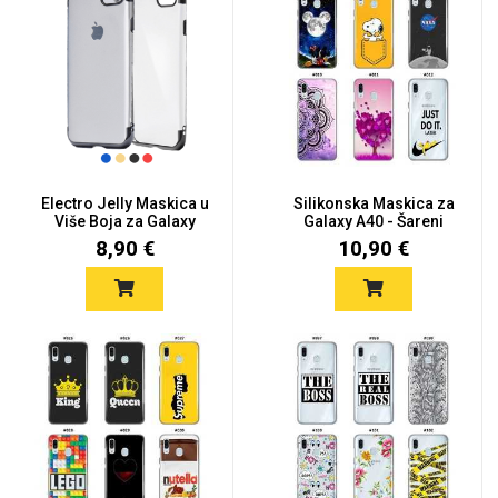
Electro Jelly Maskica u
Silikonska Maskica za
Više Boja za Galaxy
Galaxy A40 - Šareni
A4...
moti...
8,90 €
10,90 €