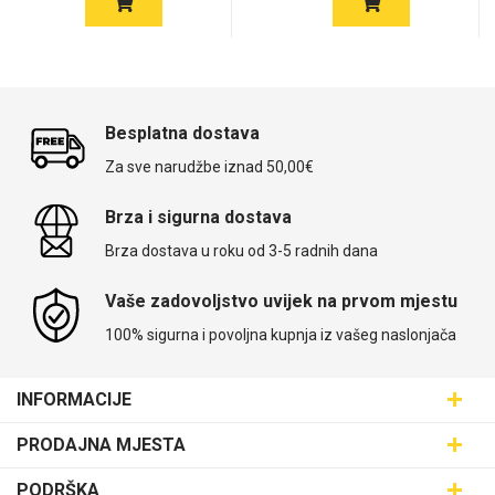
Besplatna dostava
Za sve narudžbe iznad 50,00€
Brza i sigurna dostava
Brza dostava u roku od 3-5 radnih dana
Vaše zadovoljstvo uvijek na prvom mjestu
100% sigurna i povoljna kupnja iz vašeg naslonjača
INFORMACIJE
Maskice.hr - Web trgovina
PRODAJNA MJESTA
SVIJET MASKICA d.o.o.
Poslovnica Trešnjevka
PODRŠKA
Aleja javora 13, 10000 Zagreb