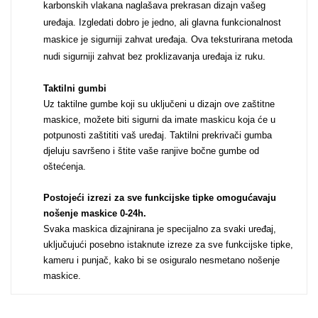
karbonskih vlakana naglašava prekrasan dizajn vašeg
uređaja. Izgledati dobro je jedno, ali glavna funkcionalnost
Za njega
Za nju
maskice je sigurniji zahvat uređaja. Ova teksturirana metoda
nudi sigurniji zahvat bez proklizavanja uređaja iz ruku.
Taktilni gumbi
Uz taktilne gumbe koji su uključeni u dizajn ove zaštitne
maskice, možete biti sigurni da imate maskicu koja će u
potpunosti zaštititi vaš uređaj. Taktilni prekrivači gumba
Svijet životinja
Auto - Moto motivi
djeluju savršeno i štite vaše ranjive bočne gumbe od
oštećenja.
Postojeći izrezi za sve funkcijske tipke omogućavaju
nošenje maskice 0-24h
.
Svaka maskica dizajnirana je specijalno za svaki uređaj,
uključujući posebno istaknute izreze za sve funkcijske tipke,
Mandale / Cvjetni
Citati & Stihovi
kameru i punjač, kako bi se osiguralo nesmetano nošenje
motivi
maskice.