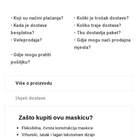
Koji su načini plaćanja?
Koliki je trošak dostave?
Kada je dostava
Koliko traje dostava?
besplatna?
Tko dostavlja paket?
Veleprodaja?
Gdje mogu naći prodajna
Love motivi
I Need Some Space
mjesta?
Gdje mogu pratiti
pošiljku?
Više o proizvodu
Quotes Collection
Cirkus
Uvjeti dostave
Zašto kupiti ovu maskicu?
Fleksibilna, čvrsta konstrukcija maskice
Vrhunski, tanak i lagan teksturirani dizajn