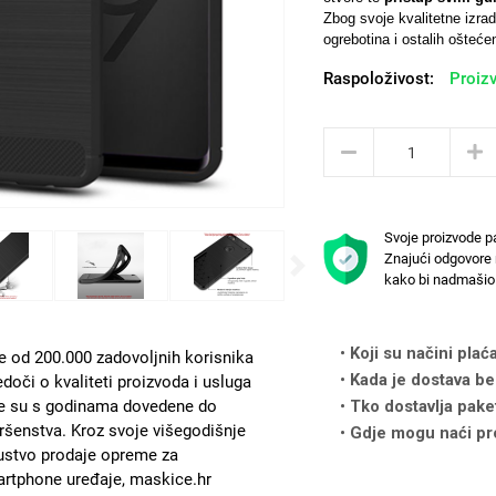
Zbog svoje kvalitetne izra
ogrebotina i ostalih oštećen
Raspoloživost:
Proizv
Svoje proizvode p
Znajući odgovore 
Next
kako bi nadmašio 
Koji su načini plać
e od 200.000 zadovoljnih korisnika
Kada je dostava be
edoči o kvaliteti proizvoda i usluga
e su s godinama dovedene do
Tko dostavlja pake
ršenstva. Kroz svoje višegodišnje
Gdje mogu naći pr
ustvo prodaje opreme za
rtphone uređaje, maskice.hr