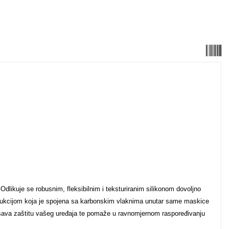
dlikuje se robusnim, fleksibilnim i teksturiranim silikonom dovoljno
strukcijom koja je spojena sa karbonskim vlaknima unutar same maskice
jšava zaštitu vašeg uređaja te pomaže u ravnomjernom raspoređivanju