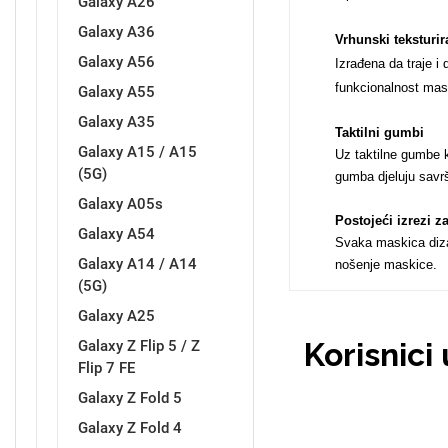
Galaxy A26
Galaxy A36
Vrhunski teksturir
Galaxy A56
Izrađena da traje i
funkcionalnost mask
Galaxy A55
Love motivi
I Need Some Space
Galaxy A35
Taktilni gumbi
Galaxy A15 / A15
Uz taktilne gumbe k
(5G)
gumba djeluju savrš
Galaxy A05s
Postojeći izrezi 
Galaxy A54
Svaka maskica dizaj
Galaxy A14 / A14
nošenje maskice.
Quotes Collection
Cirkus
(5G)
Galaxy A25
Korisnici
Galaxy Z Flip 5 / Z
Flip 7 FE
Galaxy Z Fold 5
Galaxy Z Fold 4
Zodiac
Halloween