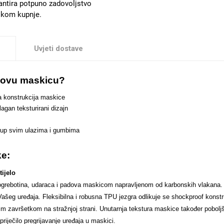
antira potpuno zadovoljstvo
likom kupnje.
Uvjeti dostave
i ovu maskicu?
ta konstrukcija maskice
lagan teksturirani dizajn
tup svim ulazima i gumbima
ke:
tijelo
 ogrebotina, udaraca i padova maskicom napravljenom od karbonskih vlakana. O
 Vašeg uređaja. Fleksibilna i robusna TPU jezgra odlikuje se shockproof kon
im završetkom na stražnjoj strani. Unutarnja tekstura maskice također pobol
priječilo pregrijavanje uređaja u maskici.