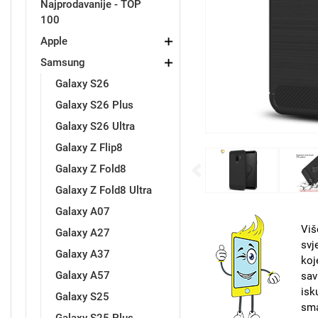
Najprodavanije - TOP
100
Držači za romobil
FM Transmitteri
USB kablovi
Samsung
Samsung
Babe
Držači za ruku
Šaljivi motivi
HDMI kabel
HI-FI linije
Huawei
Xiaomi
Apple
Samsung
Galaxy S26
Galaxy S26 Plus
Galaxy S26 Ultra
Galaxy Z Flip8
Punjači za mobitel
Ostali držači
AUX kablovi
Croatos
Sony
Najprodavanije - TOP 100
Adapteri za mobitel
Spigen maskice
LCD Tablet
Galaxy Z Fold8
Previous
Galaxy Z Fold8 Ultra
Galaxy A07
Viš
Galaxy A27
svj
Galaxy A37
koj
Univerzalno kaljeno staklo
Gym
Univerzalne futrole i
Unicorn kolekcija
Galaxy A57
sav
maskice
isk
Galaxy S25
sma