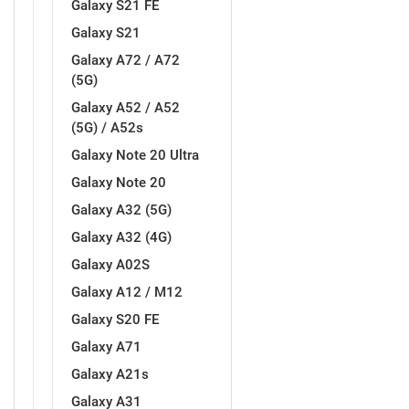
Galaxy S21 FE
Galaxy S21
MarbleMania
Gaming motivi
Galaxy A72 / A72
(5G)
Galaxy A52 / A52
(5G) / A52s
Galaxy Note 20 Ultra
Crtani filmovi
Sportski motivi
Galaxy Note 20
Galaxy A32 (5G)
Galaxy A32 (4G)
Galaxy A02S
Galaxy A12 / M12
Galaxy S20 FE
Obiteljski motivi
Mix
Galaxy A71
Galaxy A21s
Galaxy A31