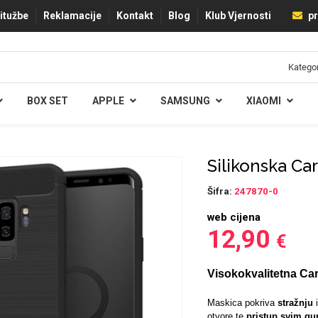
ritužbe
Reklamacije
Kontakt
Blog
Klub Vjernosti
pr
BOX SET
APPLE
SAMSUNG
XIAOMI
Silikonska Ca
Šifra:
247870-0
web cijena
12,90
€
Visokokvalitetna Car
Maskica pokriva
stražnju
otvore te
pristup svim g