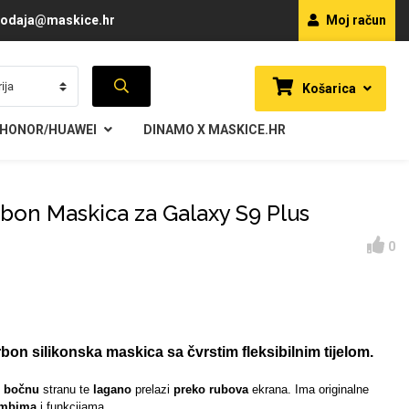
odaja@maskice.hr
Moj račun
Košarica
HONOR/HUAWEI
DINAMO X MASKICE.HR
rbon Maskica za Galaxy S9 Plus
0
bon silikonska maskica sa čvrstim fleksibilnim tijelom.
i
bočnu
stranu te
lagano
prelazi
preko rubova
ekrana. Ima originalne
umbima
i funkcijama.