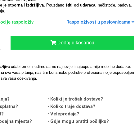
de je
otporna
i
izdržljiva.
Pouzdano
štiti od udaraca,
nečistoće, padova,
ja.
od je raspoloživ
Raspoloživost u poslovnicama
Dodaj u košaricu
ažljivo odabiremo i nudimo samo najnovije i najpopularnije mobilne dodatke.
na sva vaša pitanja, naš tim korisničke podrške profesionalno je osposobljen
sva vaša očekivanja.
anja?
Koliki je trošak dostave?
splatna?
Koliko traje dostava?
t?
Veleprodaja?
odajna mjesta?
Gdje mogu pratiti pošiljku?