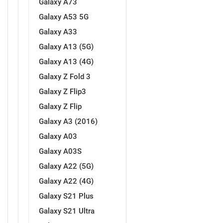
Galaxy A73
Za njega
Za nju
Galaxy A53 5G
Galaxy A33
Galaxy A13 (5G)
Galaxy A13 (4G)
Galaxy Z Fold 3
Svijet životinja
Auto - Moto motivi
Galaxy Z Flip3
Galaxy Z Flip
Galaxy A3 (2016)
Galaxy A03
Galaxy A03S
Mandale / Cvjetni motivi
Citati & Stihovi
Galaxy A22 (5G)
Galaxy A22 (4G)
Galaxy S21 Plus
Galaxy S21 Ultra