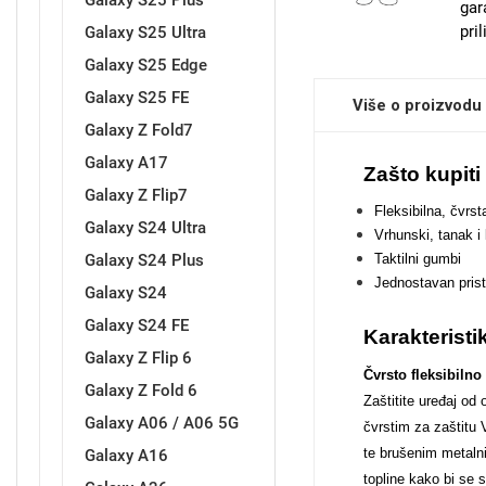
Galaxy S25 Plus
gar
pri
Galaxy S25 Ultra
Galaxy S25 Edge
Sleng
Feel Good
Galaxy S25 FE
Više o proizvodu
Preklopne maskice
Galaxy Z Fold7
Galaxy A17
Zašto kupit
Galaxy Z Flip7
Fleksibilna, čvrs
Galaxy S24 Ultra
Vrhunski, tanak i 
Taktilni gumbi
Galaxy S24 Plus
Životinjsko carstvo
Takeoff
Jednostavan pris
Galaxy S24
Galaxy S24 FE
Karakteristi
Galaxy Z Flip 6
Čvrsto fleksibilno 
Galaxy Z Fold 6
Zaštitite uređaj od
Galaxy A06 / A06 5G
čvrstim za zaštitu
Svemirska kolekcija
Valentinovo
te brušenim metaln
Galaxy A16
topline kako bi se s