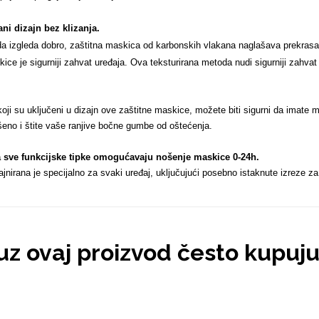
ani dizajn bez klizanja.
 da izgleda dobro, zaštitna maskica od karbonskih vlakana naglašava prekrasan 
ice je sigurniji zahvat uređaja. Ova teksturirana metoda nudi sigurniji zahvat
oji su uključeni u dizajn ove zaštitne maskice, možete biti sigurni da imate mas
eno i štite vaše ranjive bočne gumbe od oštećenja.
za sve funkcijske tipke omogućavaju nošenje maskice 0-24h
.
nirana je specijalno za svaki uređaj, uključujući posebno istaknute izreze z
 uz ovaj proizvod često kupuj