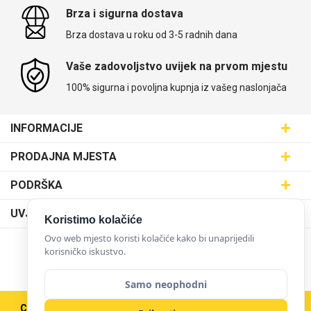
Brza i sigurna dostava
Brza dostava u roku od 3-5 radnih dana
Vaše zadovoljstvo uvijek na prvom mjestu
100% sigurna i povoljna kupnja iz vašeg naslonjača
INFORMACIJE
Maskice.hr - Web trgovina
PRODAJNA MJESTA
SVIJET MASKICA d.o.o.
Poslovnica Trešnjevka
PODRŠKA
Aleja javora 13, 10000 Zagreb
Poslovnica Dubrava
095 5555 345
Dostava
UVJETI KORIŠTENJA
prodaja@maskice.hr
Koristimo kolačiće
Poslovnica Kvatrić
O nama
Klub vjernosti
Ovo web mjesto koristi kolačiće kako bi unaprijedili
Poslovnica Velika Gorica
Karijera u maskice.hr
korisničko iskustvo.
NAČINI PLAĆANJA
Obrazac za jednostrani raskid ugovora
Poslovnica Karlovac
Postani partner
Uvjeti korištenja
Samo neophodni
Poslovnica Ilica
Zakupi franšizu
Pravne napomene
Copyright © 2026 Maskice.hr
|
Veleprodaja/B2B