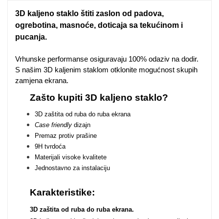
Zodiac
Halloween
3D kaljeno staklo štiti zaslon od padova,
ogrebotina, masnoće, doticaja sa tekućinom i
pucanja.
Vrhunske performanse osiguravaju 100% odaziv na dodir.
S našim 3D kaljenim staklom otklonite mogućnost skupih
Doodles
Apstraktni motivi
zamjena ekrana.
Zašto kupiti 3D kaljeno staklo?
3D zaštita od ruba do ruba ekrana
Case friendly
dizajn
Premaz protiv prašine
9H tvrdoća
Materijali visoke kvalitete
Monogrami
Dječji motivi
Jednostavno za instalaciju
Karakteristike:
3D zaštita od ruba do ruba ekrana.