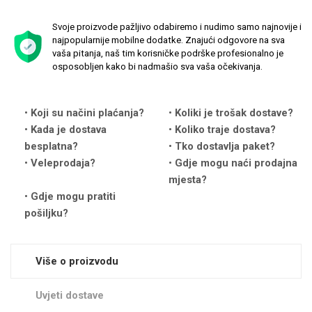
Svoje proizvode pažljivo odabiremo i nudimo samo najnovije i
najpopularnije mobilne dodatke. Znajući odgovore na sva
vaša pitanja, naš tim korisničke podrške profesionalno je
osposobljen kako bi nadmašio sva vaša očekivanja.
Love motivi
I Need Some Space
Koji su načini plaćanja?
Koliki je trošak dostave?
Kada je dostava
Koliko traje dostava?
besplatna?
Tko dostavlja paket?
Veleprodaja?
Gdje mogu naći prodajna
mjesta?
Gdje mogu pratiti
Quotes Collection
Cirkus
pošiljku?
Više o proizvodu
Uvjeti dostave