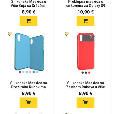
Silikonska Maskica u
Preklopna maskica s
Više Boja sa Držačem
cirkonima za Galaxy S9
Gala...
Plu...
8,90 €
10,90 €
Silikonska Maskica sa
Silikonska Maskica sa
Prozirnim Rubovima
Zaštitom Rubova u Više
za Ga...
B...
8,90 €
8,90 €