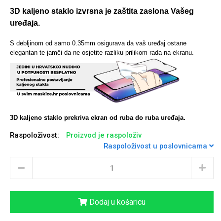
3D kaljeno staklo izvrsna je zaštita zaslona Vašeg
uređaja.
S debljinom od samo 0.35mm osigurava da vaš uređaj ostane
Univerzalne futrole i
Sleng
Preklopne maskice
Feel Good
elegantan te jamči da ne osjetite razliku prilikom rada na ekranu.
maskice
3D kaljeno staklo prekriva ekran od ruba do ruba uređaja.
Životinjsko carstvo
Takeoff
Raspoloživost:
Proizvod je raspoloživ
Raspoloživost u poslovnicama
Dodaj u košaricu
Svemirska kolekcija
Valentinovo