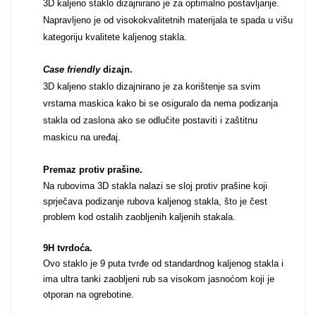
3D kaljeno staklo dizajnirano je za optimalno postavljanje.
Napravljeno je od visokokvalitetnih materijala te spada u višu
Za njega
Za nju
kategoriju kvalitete kaljenog stakla.
Case friendly
dizajn.
3D kaljeno staklo dizajnirano je za korištenje sa svim
vrstama maskica kako bi se osiguralo da nema podizanja
stakla od zaslona ako se odlučite postaviti i zaštitnu
Svijet životinja
Auto - Moto motivi
maskicu na uređaj.
Premaz protiv prašine.
Na rubovima 3D stakla nalazi se sloj protiv prašine koji
sprječava podizanje rubova kaljenog stakla, što je čest
problem kod ostalih zaobljenih kaljenih stakala.
Mandale / Cvjetni
9H tvrdoća.
Citati & Stihovi
Ovo staklo je 9 puta tvrđe od standardnog kaljenog stakla i
motivi
ima ultra tanki zaobljeni rub sa visokom jasnoćom koji je
otporan na ogrebotine.