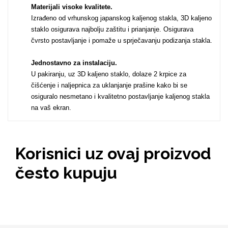
Materijali visoke kvalitete.
Izrađeno od vrhunskog japanskog kaljenog stakla, 3D kaljeno
staklo osigurava najbolju zaštitu i prianjanje. Osigurava
MarbleMania
čvrsto postavljanje i pomaže u sprječavanju podizanja stakla.
Jednostavno za instalaciju.
U pakiranju, uz 3D kaljeno staklo, dolaze 2 krpice za
čišćenje i naljepnica za uklanjanje prašine kako bi se
osiguralo nesmetano i kvalitetno postavljanje kaljenog stakla
na vaš ekran.
Gaming motivi
Crtani filmovi
Korisnici uz ovaj proizvod
često kupuju
Sportski motivi
Obiteljski motivi