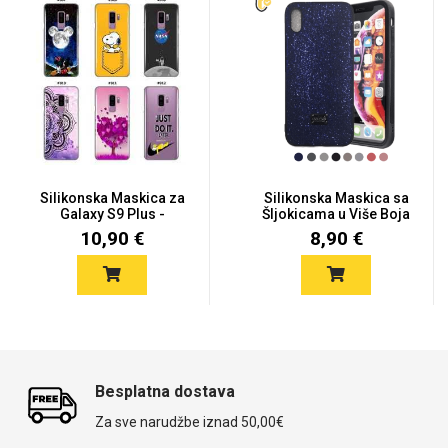
Silikonska Maskica za
Silikonska Maskica sa
Galaxy S9 Plus -
Šljokicama u Više Boja
Šareni...
z...
10,90 €
8,90 €
Besplatna dostava
Za sve narudžbe iznad 50,00€