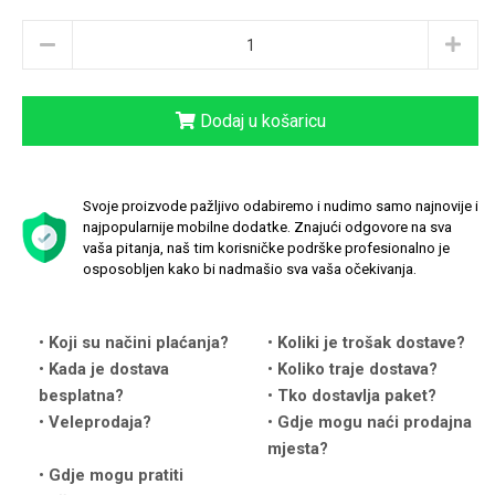
Dodaj u košaricu
Love motivi
I Need Some Space
Svoje proizvode pažljivo odabiremo i nudimo samo najnovije i
najpopularnije mobilne dodatke. Znajući odgovore na sva
vaša pitanja, naš tim korisničke podrške profesionalno je
osposobljen kako bi nadmašio sva vaša očekivanja.
Quotes Collection
Cirkus
Koji su načini plaćanja?
Koliki je trošak dostave?
Kada je dostava
Koliko traje dostava?
besplatna?
Tko dostavlja paket?
Veleprodaja?
Gdje mogu naći prodajna
mjesta?
Gdje mogu pratiti