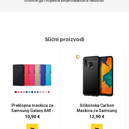
otvorite ga i ocijenite svoje maskice.hr iskustvo.
Slični proizvodi
Preklopna maskica za
Silikonska Carbon
Samsung Galaxy A40 -
Maskica za Samsung
Više...
Galaxy A4...
10,90 €
12,90 €