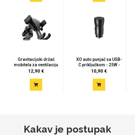
Mix
Gravitacijski držač
XO auto punjač sa USB-
mobitela za ventilaciju
C priključkom - 25W -
cr...
12,90 €
10,90 €
Kakav je postupak