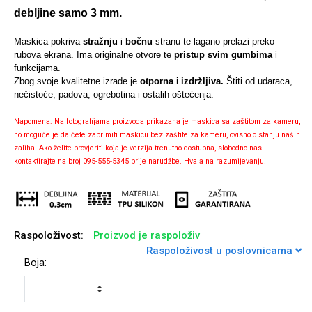
debljine samo 3 mm.
Maskica pokriva
stražnju
i
bočnu
stranu te lagano prelazi preko
rubova ekrana. Ima originalne otvore te
pristup svim gumbima
i
funkcijama.
Univerzalne futrole i
Sleng
Preklopne maskice
Feel Good
Zbog svoje kvalitetne izrade je
otporna
i
izdržljiva.
Štiti od udaraca,
maskice
nečistoće, padova, ogrebotina i ostalih oštećenja.
Napomena: Na fotografijama proizvoda prikazana je maskica sa zaštitom za kameru,
no moguće je da ćete zaprimiti maskicu bez zaštite za kameru, ovisno o stanju naših
zaliha. Ako želite provjeriti koja je verzija trenutno dostupna, slobodno nas
kontaktirajte na broj 095-555-5345 prije narudžbe. Hvala na razumijevanju!
Životinjsko carstvo
Takeoff
Raspoloživost:
Proizvod je raspoloživ
Raspoloživost u poslovnicama
Boja:
Svemirska kolekcija
Valentinovo