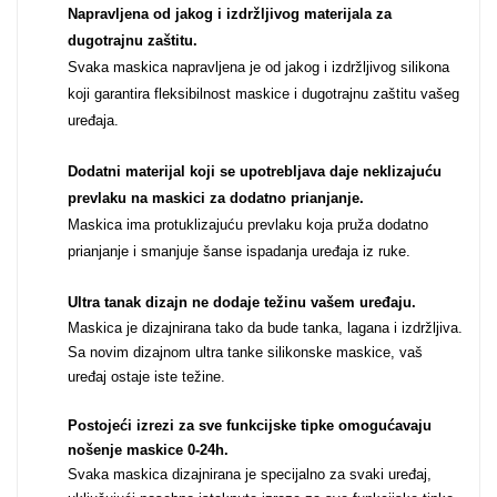
Napravljena od jakog i izdržljivog materijala za
Za njega
Za nju
dugotrajnu zaštitu.
Svaka maskica napravljena je od jakog i izdržljivog silikona
koji garantira fleksibilnost maskice i dugotrajnu zaštitu vašeg
uređaja.
Dodatni materijal koji se upotrebljava daje neklizajuću
prevlaku na maskici za dodatno prianjanje.
Svijet životinja
Auto - Moto motivi
Maskica ima protuklizajuću prevlaku koja pruža dodatno
prianjanje i smanjuje šanse ispadanja uređaja iz ruke.
Ultra tanak dizajn ne dodaje težinu vašem uređaju
.
Maskica je dizajnirana tako da bude tanka, lagana i izdržljiva.
Sa novim dizajnom ultra tanke silikonske maskice, vaš
uređaj ostaje iste težine.
Mandale / Cvjetni
Citati & Stihovi
motivi
Postojeći izrezi za sve funkcijske tipke omogućavaju
nošenje maskice 0-24h
.
Svaka maskica dizajnirana je specijalno za svaki uređaj,