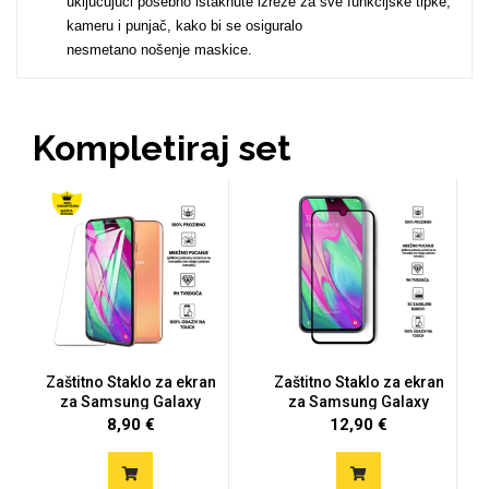
uključujući posebno istaknute izreze za sve funkcijske tipke,
kameru i punjač, kako bi se osiguralo
nesmetano nošenje maskice.
MarbleMania
Kompletiraj set
Gaming motivi
Crtani filmovi
Zaštitno Staklo za ekran
Zaštitno Staklo za ekran
za Samsung Galaxy
za Samsung Galaxy
Sportski motivi
Obiteljski motivi
A40...
A40...
8,90 €
12,90 €