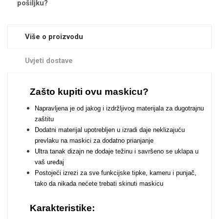
pošiljku?
Zodiac
Halloween
Više o proizvodu
Uvjeti dostave
Doodles
Apstraktni motivi
Zašto kupiti ovu maskicu?
Napravljena je od jakog i izdržljivog materijala za dugotrajnu
zaštitu
Dodatni materijal upotrebljen u izradi daje neklizajuću
prevlaku na maskici za dodatno prianjanje
Ultra tanak dizajn ne dodaje težinu i savršeno se uklapa u
Monogrami
Dječji motivi
vaš uređaj
Postojeći izrezi za sve funkcijske tipke, kameru i punjač,
tako da nikada nećete trebati skinuti maskicu
Karakteristike: