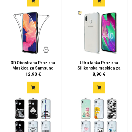
3D Obostrana Prozirna
Ultra tanka Prozirna
Maskica za Samsung
Silikonska maskica za
Galax...
Sam...
12,90 €
8,90 €