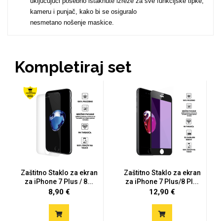
uključujući posebno istaknute izreze za sve funkcijske tipke,
kameru i punjač, kako bi se osiguralo
nesmetano nošenje maskice.
MarbleMania
Kompletiraj set
Gaming motivi
Crtani filmovi
Zaštitno Staklo za ekran
Zaštitno Staklo za ekran
za iPhone 7 Plus / 8...
za iPhone 7 Plus/8 Pl...
Sportski motivi
Obiteljski motivi
8,90 €
12,90 €