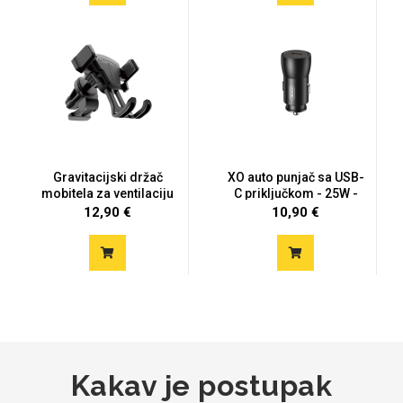
Mix
Gravitacijski držač
XO auto punjač sa USB-
mobitela za ventilaciju
C priključkom - 25W -
cr...
12,90 €
10,90 €
Kakav je postupak