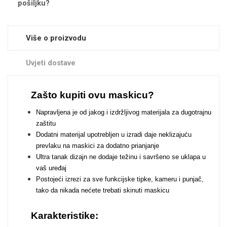
pošiljku?
Zodiac
Halloween
Više o proizvodu
Uvjeti dostave
Doodles
Apstraktni motivi
Zašto kupiti ovu maskicu?
Napravljena je od jakog i izdržljivog materijala za dugotrajnu
zaštitu
Dodatni materijal upotrebljen u izradi daje neklizajuću
prevlaku na maskici za dodatno prianjanje
Ultra tanak dizajn ne dodaje težinu i savršeno se uklapa u
Monogrami
Dječji motivi
vaš uređaj
Postojeći izrezi za sve funkcijske tipke, kameru i punjač,
tako da nikada nećete trebati skinuti maskicu
Karakteristike: