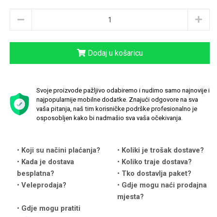
Dodaj u košaricu
Love motivi
I Need Some Space
Svoje proizvode pažljivo odabiremo i nudimo samo najnovije i
najpopularnije mobilne dodatke. Znajući odgovore na sva
vaša pitanja, naš tim korisničke podrške profesionalno je
osposobljen kako bi nadmašio sva vaša očekivanja.
Quotes Collection
Cirkus
Koji su načini plaćanja?
Koliki je trošak dostave?
Kada je dostava
Koliko traje dostava?
besplatna?
Tko dostavlja paket?
Veleprodaja?
Gdje mogu naći prodajna
mjesta?
Gdje mogu pratiti