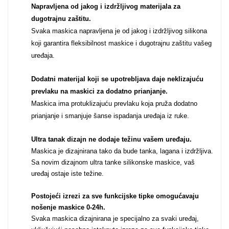
Napravljena od jakog i izdržljivog materijala za
Za njega
Za nju
dugotrajnu zaštitu.
Svaka maskica napravljena je od jakog i izdržljivog silikona
koji garantira fleksibilnost maskice i dugotrajnu zaštitu vašeg
uređaja.
Dodatni materijal koji se upotrebljava daje neklizajuću
prevlaku na maskici za dodatno prianjanje.
Svijet životinja
Auto - Moto motivi
Maskica ima protuklizajuću prevlaku koja pruža dodatno
prianjanje i smanjuje šanse ispadanja uređaja iz ruke.
Ultra tanak dizajn ne dodaje težinu vašem uređaju
.
Maskica je dizajnirana tako da bude tanka, lagana i izdržljiva.
Sa novim dizajnom ultra tanke silikonske maskice, vaš
uređaj ostaje iste težine.
Mandale / Cvjetni
Citati & Stihovi
motivi
Postojeći izrezi za sve funkcijske tipke omogućavaju
nošenje maskice 0-24h
.
Svaka maskica dizajnirana je specijalno za svaki uređaj,