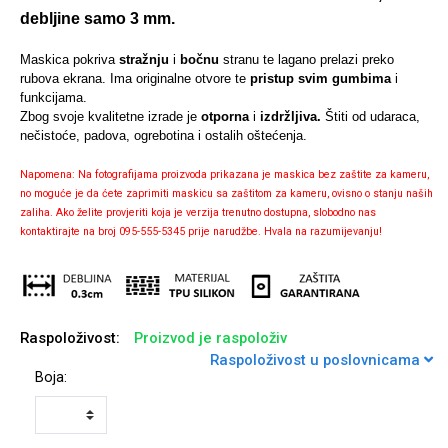
debljine samo 3 mm.
Maskica pokriva
stražnju
i
bočnu
stranu te lagano prelazi preko
rubova ekrana. Ima originalne otvore te
pristup svim gumbima
i
funkcijama.
Univerzalne futrole i
Sleng
Preklopne maskice
Feel Good
Zbog svoje kvalitetne izrade je
otporna
i
izdržljiva.
Štiti od udaraca,
maskice
nečistoće, padova, ogrebotina i ostalih oštećenja.
Napomena: Na fotografijama proizvoda prikazana je maskica bez zaštite za kameru,
no moguće je da ćete zaprimiti maskicu sa zaštitom za kameru, ovisno o stanju naših
zaliha. Ako želite provjeriti koja je verzija trenutno dostupna, slobodno nas
kontaktirajte na broj 095-555-5345 prije narudžbe. Hvala na razumijevanju!
Životinjsko carstvo
Takeoff
Raspoloživost:
Proizvod je raspoloživ
Raspoloživost u poslovnicama
Boja:
Svemirska kolekcija
Valentinovo