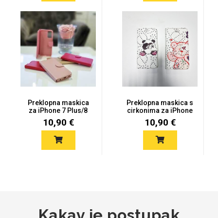
Mix
Preklopna maskica
Preklopna maskica s
za iPhone 7 Plus/8
cirkonima za iPhone
Plus - Vi...
7 Plus...
10,90 €
10,90 €
Kakav je postupak