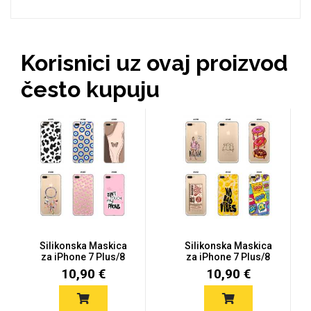
MarbleMania
Korisnici uz ovaj proizvod
često kupuju
Gaming motivi
Crtani filmovi
Silikonska Maskica
Silikonska Maskica
za iPhone 7 Plus/8
za iPhone 7 Plus/8
Sportski motivi
Obiteljski motivi
Plus - Š...
Plus - Š...
10,90 €
10,90 €