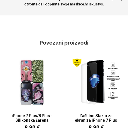
otvorite ga i ocijenite svoje maskice.hr iskustvo.
Povezani proizvodi
iPhone 7 Plus/8 Plus -
Zaštitno Staklo za
Silikonska šarena
ekran za iPhone 7 Plus
maski...
/ 8...
8,90 €
8,90 €