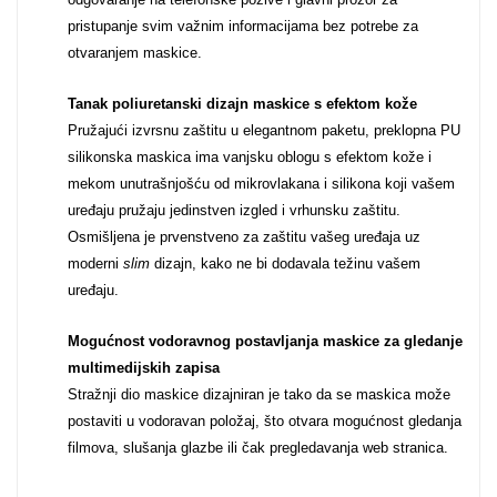
pristupanje svim važnim informacijama bez potrebe za
Za njega
Za nju
otvaranjem maskice.
Tanak poliuretanski dizajn maskice s efektom kože
Pružajući izvrsnu zaštitu u elegantnom paketu, preklopna PU
silikonska maskica ima vanjsku oblogu s efektom kože i
mekom unutrašnjošću od mikrovlakana i silikona koji vašem
uređaju pružaju jedinstven izgled i vrhunsku zaštitu.
Svijet životinja
Auto - Moto motivi
Osmišljena je prvenstveno za zaštitu vašeg uređaja uz
moderni
slim
dizajn, kako ne bi dodavala težinu vašem
uređaju.
Mogućnost vodoravnog postavljanja maskice za gledanje
multimedijskih zapisa
Mandale / Cvjetni
Citati & Stihovi
Stražnji dio maskice dizajniran je tako da se maskica može
motivi
postaviti u vodoravan položaj, što otvara mogućnost gledanja
filmova, slušanja glazbe ili čak pregledavanja web stranica.