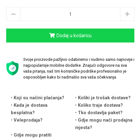
Dodaj u košaricu
Love motivi
I Need Some Space
Svoje proizvode pažljivo odabiremo i nudimo samo najnovije i
najpopularnije mobilne dodatke. Znajući odgovore na sva
vaša pitanja, naš tim korisničke podrške profesionalno je
osposobljen kako bi nadmašio sva vaša očekivanja.
Quotes Collection
Cirkus
Koji su načini plaćanja?
Koliki je trošak dostave?
Kada je dostava
Koliko traje dostava?
besplatna?
Tko dostavlja paket?
Veleprodaja?
Gdje mogu naći prodajna
mjesta?
Gdje mogu pratiti