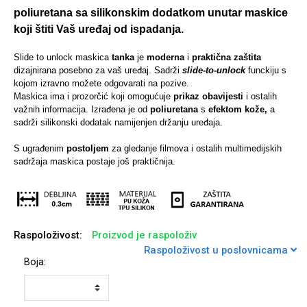
poliuretana sa silikonskim dodatkom unutar maskice
koji štiti Vaš uređaj od ispadanja.
Slide to unlock maskica
tanka
je
moderna
i
praktična zaštita
dizajnirana posebno za vaš uređaj. Sadrži
slide-to-unlock
funckiju s
Univerzalne futrole i
Sleng
Preklopne maskice
Feel Good
kojom izravno možete odgovarati na pozive.
maskice
Maskica ima i prozorčić koji omogućuje
prikaz obavijesti
i ostalih
važnih informacija. Izrađena je od
poliuretana
s
efektom kože,
a
sadrži silikonski dodatak namijenjen držanju uređaja.
S ugrađenim
postoljem
za gledanje filmova i ostalih multimedijskih
sadržaja maskica postaje još praktičnija.
Životinjsko carstvo
Takeoff
Raspoloživost:
Proizvod je raspoloživ
Raspoloživost u poslovnicama
Boja:
Svemirska kolekcija
Valentinovo