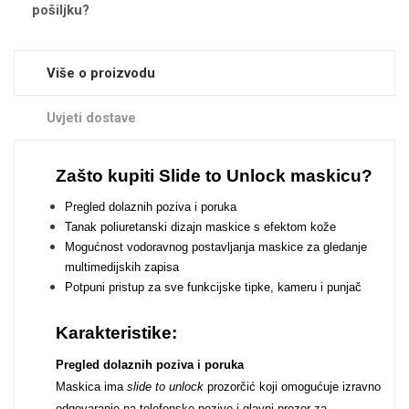
Zodiac
Halloween
pošiljku?
Više o proizvodu
Uvjeti dostave
Doodles
Apstraktni motivi
Zašto kupiti Slide to Unlock maskicu?
Pregled dolaznih poziva i poruka
Tanak poliuretanski dizajn maskice s efektom kože
Mogućnost vodoravnog postavljanja maskice za gledanje
multimedijskih zapisa
Potpuni pristup za sve funkcijske tipke, kameru i punjač
Monogrami
Dječji motivi
Karakteristike:
Pregled dolaznih poziva i poruka
Maskica ima
slide to unlock
prozorčić koji omogućuje izravno
odgovaranje na telefonske pozive i glavni prozor za