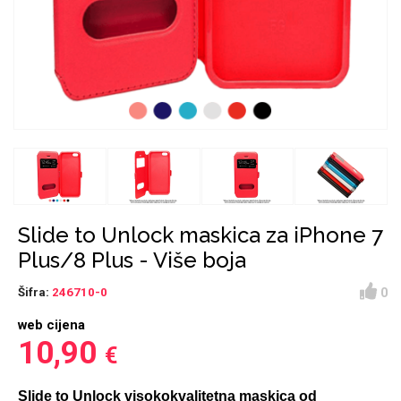
Držači za romobil
FM Transmitteri
USB kablovi
Huawei
Babe
Držači za ruku
Šaljivi motivi
HDMI kabel
HI-FI linije
Samsung
Huawei
Sony
Ostali držači
AUX kablovi
Croatos
Xiaomi
Adapteri za mobitel
Punjači za mobitel
Najprodavanije -
LCD Tablet
TOP 100
Slide to Unlock maskica za iPhone 7
Plus/8 Plus - Više boja
0
Šifra:
246710-0
web cijena
Spigen maskice
Univerzalno kaljeno
10,90
€
Gym
Unicorn kolekcija
staklo
Slide to Unlock visokokvalitetna maskica od