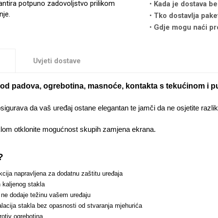
antira potpuno zadovoljstvo prilikom
Kada je dostava be
nje.
Tko dostavlja pake
Gdje mogu naći pr
Uvjeti dostave
ti od padova, ogrebotina, masnoće, kontakta s tekućinom i p
osigurava da vaš uređaj ostane elegantan te jamči da ne osjetite razl
klom otklonite mogućnost skupih zamjena ekrana.
?
cija napravljena za dodatnu zaštitu uređaja
 kaljenog stakla
 ne dodaje težinu vašem uređaju
lacija stakla bez opasnosti od stvaranja mjehurića
otiv ogrebotina