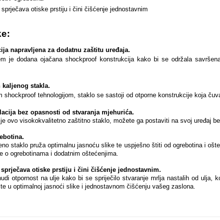
sprječava otiske prstiju i čini čišćenje jednostavnim
ke:
ija napravljena za dodatnu zaštitu uređaja.
em je dodana ojačana shockproof konstrukcija kako bi se održala savršena 
 kaljenog stakla.
shockproof tehnologijom, staklo se sastoji od otporne konstrukcije koja čuv
lacija bez opasnosti od stvaranja mjehurića
.
je ovo visokokvalitetno zaštitno staklo, možete ga postaviti na svoj uređaj b
ebotina.
eno staklo pruža optimalnu jasnoću slike te uspješno štiti od ogrebotina i oš
ge o ogrebotinama i dodatnim oštećenjima.
prječava otiske prstiju i čini čišćenje jednostavnim.
di otpornost na ulje kako bi se spriječilo stvaranje mrlja nastalih od ulja, ko
ajte u optimalnoj jasnoći slike i jednostavnom čišćenju vašeg zaslona.