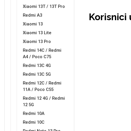
Xiaomi 13T / 13T Pro
Korisnici
Redmi A3
Xiaomi 13
Xiaomi 13 Lite
Doodles
Apstraktni motivi
Xiaomi 13 Pro
Redmi 14C / Redmi
A4 / Poco C75
Redmi 13C 4G
Redmi 13C 5G
Redmi 12C / Redmi
Monogrami
Dječji motivi
11A / Poco C55
Redmi 12 4G / Redmi
12 5G
Redmi 10A
Redmi 10C