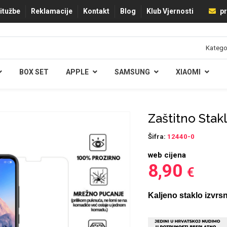
ritužbe
Reklamacije
Kontakt
Blog
Klub Vjernosti
pr
BOX SET
APPLE
SAMSUNG
XIAOMI
Zaštitno Stak
Šifra:
12440-0
web cijena
8,90
€
Kaljeno staklo izvrsn