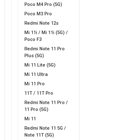
Poco M4 Pro (5G)
MarbleMania
Gaming motivi
Poco M3 Pro
Redmi Note 12s
Mi 11i / Mi 11i (5G) /
Poco F3
Redmi Note 11 Pro
Plus (5G)
Crtani filmovi
Sportski motivi
Mi 11 Lite (5G)
Mi 11 Ultra
Mi 11 Pro
11T / 11T Pro
Redmi Note 11 Pro /
11 Pro (5G)
Obiteljski motivi
Mix
Mi 11
Redmi Note 11 5G /
Note 11T (5G)