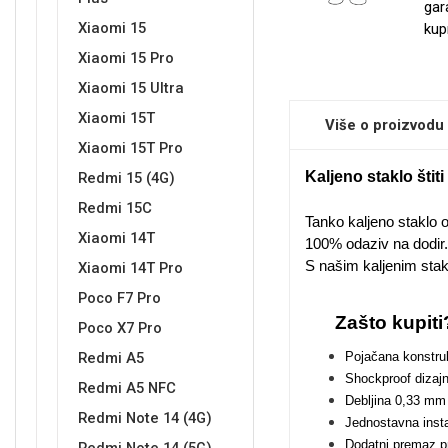
gar
Xiaomi 15
kup
Xiaomi 15 Pro
Sleng
Feel Good
Xiaomi 15 Ultra
Preklopne maskice
Xiaomi 15T
Više o proizvodu
Xiaomi 15T Pro
Kaljeno staklo šti
Redmi 15 (4G)
Redmi 15C
Tanko kaljeno staklo 
Xiaomi 14T
Životinjsko carstvo
Takeoff
100% odaziv na dodir.
S našim kaljenim sta
Xiaomi 14T Pro
Poco F7 Pro
Zašto kupiti
Poco X7 Pro
Redmi A5
Pojačana konstruk
Shockproof dizajn
Redmi A5 NFC
Svemirska kolekcija
Valentinovo
Debljina 0,33 mm
Redmi Note 14 (4G)
Jednostavna insta
Dodatni premaz pr