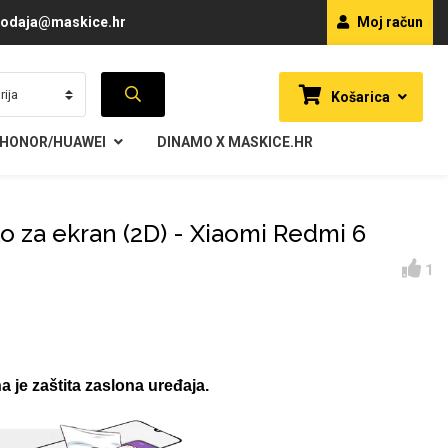
odaja@maskice.hr
Moj račun
Košarica
HONOR/HUAWEI
DINAMO X MASKICE.HR
lo za ekran (2D) - Xiaomi Redmi 6
1
a je zaštita zaslona uređaja.