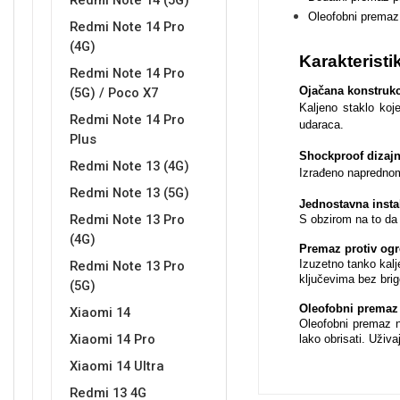
Redmi Note 14 (5G)
Oleofobni premaz 
Redmi Note 14 Pro
(4G)
Karakteristi
Redmi Note 14 Pro
Ojačana konstrukc
(5G) / Poco X7
Love motivi
I Need Some Space
Kaljeno staklo koj
Redmi Note 14 Pro
udaraca.
Plus
Shockproof dizajn
Redmi Note 13 (4G)
Izrađeno naprednom 
Redmi Note 13 (5G)
Jednostavna insta
Redmi Note 13 Pro
S obzirom na to da 
(4G)
Quotes Collection
Cirkus
Premaz protiv ogr
Izuzetno tanko kalj
Redmi Note 13 Pro
ključevima bez bri
(5G)
Oleofobni premaz s
Xiaomi 14
Oleofobni premaz nu
Xiaomi 14 Pro
lako obrisati. Uživ
Xiaomi 14 Ultra
Zodiac
Halloween
Redmi 13 4G