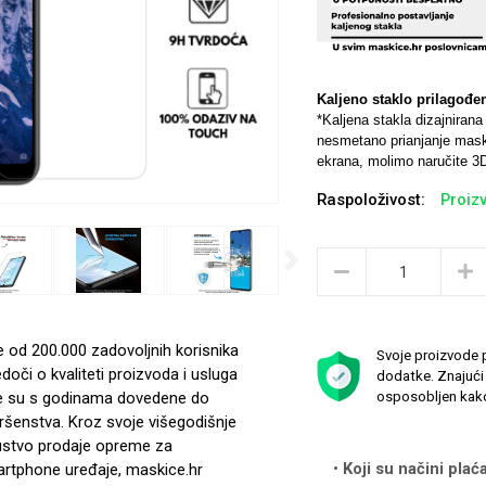
Kaljeno staklo prilagođe
*Kaljena stakla dizajniran
nesmetano prianjanje maski
ekrana, molimo naručite 3D
Raspoloživost:
Proizv
Next
e od 200.000 zadovoljnih korisnika
Svoje proizvode p
edoči o kvaliteti proizvoda i usluga
dodatke. Znajući 
e su s godinama dovedene do
osposobljen kako
ršenstva. Kroz svoje višegodišnje
ustvo prodaje opreme za
Koji su načini plać
rtphone uređaje, maskice.hr