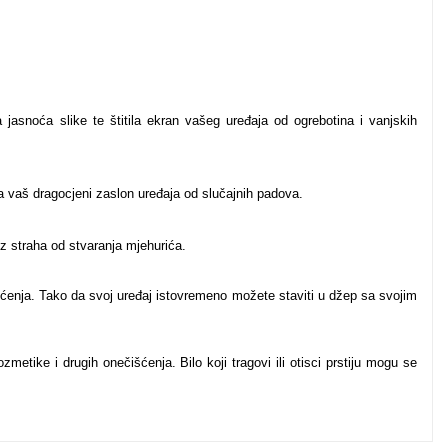
jasnoća slike te štitila ekran vašeg uređaja od ogrebotina i vanjskih
a vaš dragocjeni zaslon uređaja od slučajnih padova.
ez straha od stvaranja mjehurića.
tećenja. Tako da svoj uređaj istovremeno možete staviti u džep sa svojim
zmetike i drugih onečišćenja. Bilo koji tragovi ili otisci prstiju mogu se