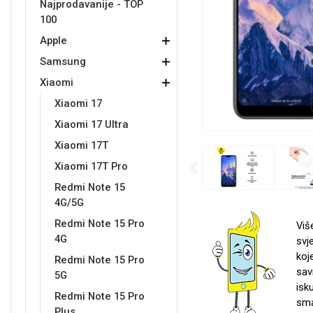
Najprodavanije - TOP
100
Držači za romobil
FM Transmitteri
USB kablovi
Samsung
Samsung
Babe
Držači za ruku
Šaljivi motivi
HDMI kabel
HI-FI linije
Huawei
Xiaomi
Apple
Samsung
Xiaomi
Xiaomi 17
Xiaomi 17 Ultra
Xiaomi 17T
Punjači za mobitel
Ostali držači
AUX kablovi
Croatos
Sony
Najprodavanije - TOP 100
Adapteri za mobitel
Spigen maskice
LCD Tablet
Xiaomi 17T Pro
Previous
Redmi Note 15
4G/5G
Redmi Note 15 Pro
Viš
4G
svj
koj
Univerzalno kaljeno staklo
Redmi Note 15 Pro
Gym
Univerzalne futrole i
Unicorn kolekcija
sav
5G
maskice
isk
Redmi Note 15 Pro
sma
Plus