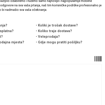
ažljivo odabiremo i nudimo samo najnovije i najpopularnije mobilne
odgovore na sva vaša pitanja, naš tim korisničke podrške profesionalno je
 bi nadmašio sva vaša očekivanja.
anja?
Koliki je trošak dostave?
splatna?
Koliko traje dostava?
t?
Veleprodaja?
odajna mjesta?
Gdje mogu pratiti pošiljku?