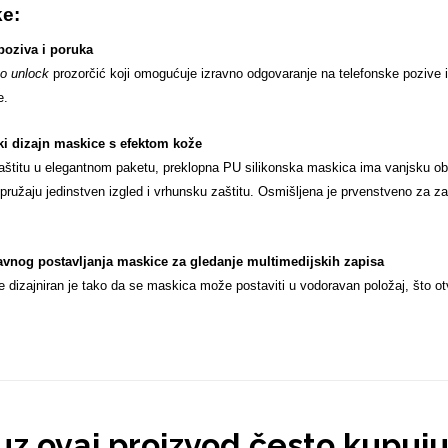
ke:
poziva i poruka
to unlock
prozorčić koji omogućuje izravno odgovaranje na telefonske pozive i
e.
ki dizajn maskice s efektom kože
zaštitu u elegantnom paketu, preklopna PU silikonska maskica ima vanjsku o
pružaju jedinstven izgled i vrhunsku zaštitu. Osmišljena je prvenstveno za z
nog postavljanja maskice za gledanje multimedijskih zapisa
e dizajniran je tako da se maskica može postaviti u vodoravan položaj, što ot
 uz ovaj proizvod često kupuj