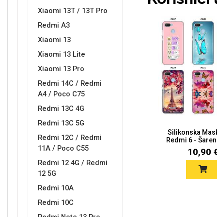
Xiaomi 13T / 13T Pro
Redmi A3
Xiaomi 13
Xiaomi 13 Lite
Doodles
Apstraktni motivi
Xiaomi 13 Pro
Redmi 14C / Redmi
A4 / Poco C75
Redmi 13C 4G
Redmi 13C 5G
Silikonska Mas
Redmi 12C / Redmi
Redmi 6 - Šaren
Monogrami
Dječji motivi
11A / Poco C55
10,90 
Redmi 12 4G / Redmi
12 5G
Redmi 10A
Redmi 10C