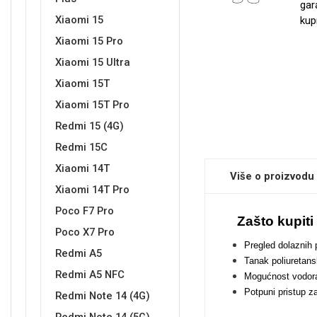
gar
Xiaomi 15
kup
Xiaomi 15 Pro
Sleng
Feel Good
Xiaomi 15 Ultra
Preklopne maskice
Xiaomi 15T
Xiaomi 15T Pro
Redmi 15 (4G)
Redmi 15C
Xiaomi 14T
Životinjsko carstvo
Takeoff
Više o proizvodu
Xiaomi 14T Pro
Poco F7 Pro
Zašto kupiti
Poco X7 Pro
Pregled dolaznih 
Redmi A5
Tanak poliuretans
Redmi A5 NFC
Mogućnost vodora
Svemirska kolekcija
Valentinovo
Potpuni pristup z
Redmi Note 14 (4G)