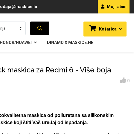
odaja@maskice.hr
Moj račun
Košarica
HONOR/HUAWEI
DINAMO X MASKICE.HR
ck maskica za Redmi 6 - Više boja
0
kokvalitetna maskica od poliuretana sa silikonskim
ice koji štiti Vaš uređaj od ispadanja.