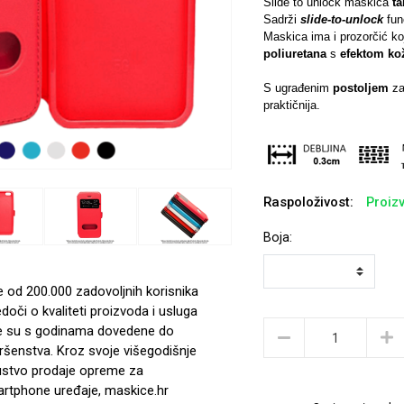
Slide to unlock maskica
ta
Sadrži
slide-to-unlock
fun
Maskica ima i prozorčić k
poliuretana
s
efektom ko
S ugrađenim
postoljem
za
praktičnija.
Raspoloživost:
Proizv
Boja:
e od 200.000 zadovoljnih korisnika
edoči o kvaliteti proizvoda i usluga
e su s godinama dovedene do
ršenstva. Kroz svoje višegodišnje
ustvo prodaje opreme za
rtphone uređaje, maskice.hr