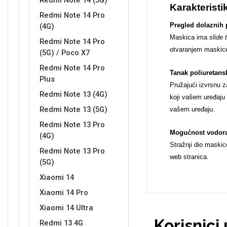
Redmi Note 14 (5G)
Karakteristi
Redmi Note 14 Pro
Pregled dolaznih 
(4G)
Maskica ima
slide 
Redmi Note 14 Pro
otvaranjem maskic
(5G) / Poco X7
Love motivi
I Need Some Space
Redmi Note 14 Pro
Tanak poliuretans
Plus
Pružajući izvrsnu 
Redmi Note 13 (4G)
koji vašem uređaju 
Redmi Note 13 (5G)
vašem uređaju.
Redmi Note 13 Pro
Mogućnost vodorav
(4G)
Quotes Collection
Cirkus
Stražnji dio maskic
Redmi Note 13 Pro
web stranica.
(5G)
Xiaomi 14
Xiaomi 14 Pro
Xiaomi 14 Ultra
Zodiac
Halloween
Korisnici
Redmi 13 4G