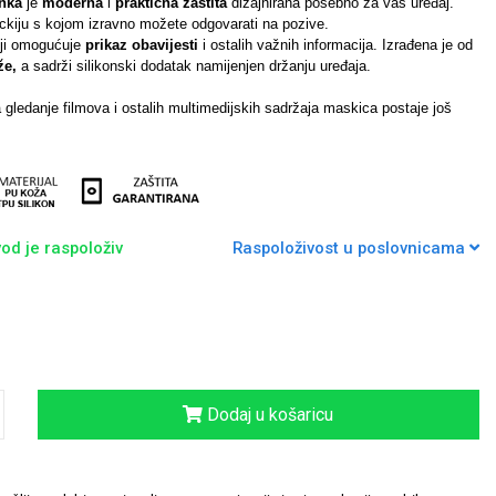
nka
je
moderna
i
praktična zaštita
dizajnirana posebno za vaš uređaj.
ckiju s kojom izravno možete odgovarati na pozive.
oji omogućuje
prikaz obavijesti
i ostalih važnih informacija. Izrađena je od
že,
a sadrži silikonski dodatak namijenjen držanju uređaja.
 gledanje filmova i ostalih multimedijskih sadržaja maskica postaje još
od je raspoloživ
Raspoloživost u poslovnicama
Dodaj u košaricu