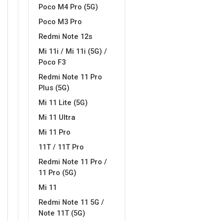
Poco M4 Pro (5G)
MarbleMania
Gaming motivi
Poco M3 Pro
Redmi Note 12s
Mi 11i / Mi 11i (5G) /
Poco F3
Redmi Note 11 Pro
Plus (5G)
Crtani filmovi
Sportski motivi
Mi 11 Lite (5G)
Mi 11 Ultra
Mi 11 Pro
11T / 11T Pro
Redmi Note 11 Pro /
11 Pro (5G)
Obiteljski motivi
Mix
Mi 11
Redmi Note 11 5G /
Note 11T (5G)