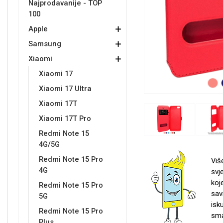
Najprodavanije - TOP
100
Držači za romobil
FM Transmitteri
USB kablovi
Samsung
Samsung
Babe
Držači za ruku
Šaljivi motivi
HDMI kabel
HI-FI linije
Huawei
Xiaomi
Apple
Samsung
Xiaomi
Xiaomi 17
Xiaomi 17 Ultra
Xiaomi 17T
Punjači za mobitel
Ostali držači
AUX kablovi
Croatos
Sony
Najprodavanije - TOP 100
Adapteri za mobitel
Spigen maskice
LCD Tablet
Xiaomi 17T Pro
Redmi Note 15
4G/5G
Redmi Note 15 Pro
Viš
4G
svj
koj
Univerzalno kaljeno staklo
Redmi Note 15 Pro
Gym
Univerzalne futrole i
Unicorn kolekcija
sav
5G
maskice
isk
Redmi Note 15 Pro
sma
Plus