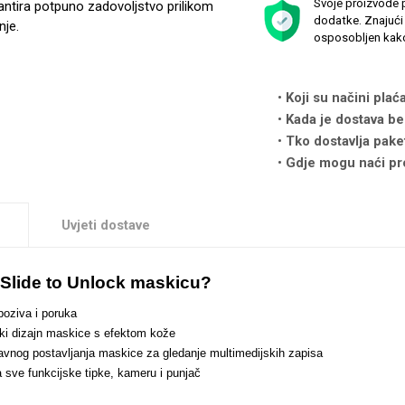
Svoje proizvode p
antira potpuno zadovoljstvo prilikom
dodatke. Znajući 
nje.
osposobljen kako
Koji su načini plać
Kada je dostava be
Tko dostavlja pake
Gdje mogu naći pr
Uvjeti dostave
 Slide to Unlock maskicu?
poziva i poruka
ki dizajn maskice s efektom kože
vnog postavljanja maskice za gledanje multimedijskih zapisa
a sve funkcijske tipke, kameru i punjač