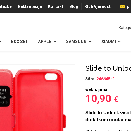
ritužbe
Reklamacije
Kontakt
Blog
Klub Vjernosti
pr
BOX SET
APPLE
SAMSUNG
XIAOMI
Slide to Unlo
Šifra:
246645-0
web cijena
10,90
€
Slide to Unlock viso
dodatkom unutar mask