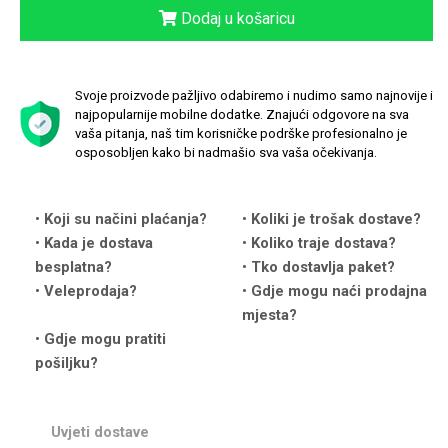
Dodaj u košaricu
Svoje proizvode pažljivo odabiremo i nudimo samo najnovije i
najpopularnije mobilne dodatke. Znajući odgovore na sva
vaša pitanja, naš tim korisničke podrške profesionalno je
Love motivi
I Need Some Space
osposobljen kako bi nadmašio sva vaša očekivanja.
Koji su načini plaćanja?
Koliki je trošak dostave?
Kada je dostava
Koliko traje dostava?
besplatna?
Tko dostavlja paket?
Veleprodaja?
Gdje mogu naći prodajna
Quotes Collection
Cirkus
mjesta?
Gdje mogu pratiti
pošiljku?
Uvjeti dostave