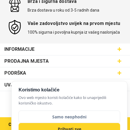
Brza i sigurna dostava
Brza dostava u roku od 3-5 radnih dana
Vaše zadovoljstvo uvijek na prvom mjestu
100% sigurna i povoljna kupnja iz vašeg naslonjača
INFORMACIJE
Maskice.hr - Web trgovina
PRODAJNA MJESTA
SVIJET MASKICA d.o.o.
Poslovnica Trešnjevka
PODRŠKA
Aleja javora 13, 10000 Zagreb
Poslovnica Dubrava
095 5555 345
Dostava
UVJETI KORIŠTENJA
prodaja@maskice.hr
Poslovnica Kvatrić
Koristimo kolačiće
O nama
Klub vjernosti
Ovo web mjesto koristi kolačiće kako bi unaprijedili
Poslovnica Velika Gorica
Karijera u maskice.hr
NAČINI PLAĆANJA
korisničko iskustvo.
Obrazac za jednostrani raskid ugovora
Poslovnica Karlovac
Postani partner
Uvjeti korištenja
Poslovnica Ilica
Samo neophodni
Zakupi franšizu
Pravne napomene
Copyright © 2026 Maskice.hr
|
Veleprodaja/B2B
Poslovnica Križevci
Kontakt
Prihvati sve