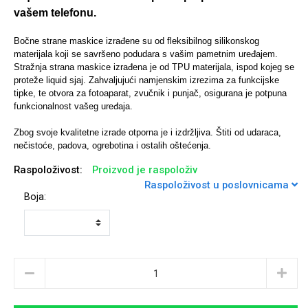
vašem telefonu.
Bočne strane maskice izrađene su od fleksibilnog silikonskog
materijala koji se savršeno podudara s vašim pametnim uređajem.
Stražnja strana maskice izrađena je od TPU materijala, ispod kojeg se
Univerzalne futrole i
Sleng
Preklopne maskice
Feel Good
proteže liquid sjaj. Zahvaljujući namjenskim izrezima za funkcijske
maskice
tipke, te otvora za fotoaparat, zvučnik i punjač, osigurana je potpuna
funkcionalnost vašeg uređaja.
Zbog svoje kvalitetne izrade otporna je i izdržljiva. Štiti od udaraca,
nečistoće, padova, ogrebotina i ostalih oštećenja.
Raspoloživost:
Proizvod je raspoloživ
Životinjsko carstvo
Takeoff
Raspoloživost u poslovnicama
Boja:
Svemirska kolekcija
Valentinovo