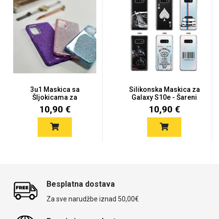
3u1 Maskica sa
Silikonska Maskica za
Šljokicama za
Galaxy S10e - Šareni
Samsung Galaxy S1...
mot...
10,90 €
10,90 €
Besplatna dostava
Za sve narudžbe iznad 50,00€