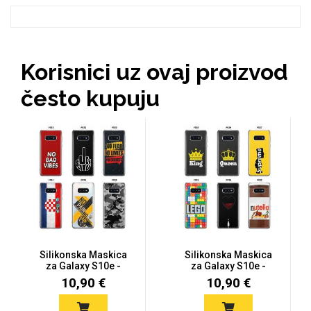
Zodiac
Halloween
Korisnici uz ovaj proizvod
često kupuju
Doodles
Apstraktni motivi
Monogrami
Dječji motivi
Silikonska Maskica
Silikonska Maskica
za Galaxy S10e -
za Galaxy S10e -
Šareni mot...
Šareni mot...
10,90 €
10,90 €