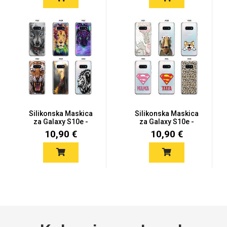
Za njega
Za nju
Svijet životinja
Auto - Moto motivi
Silikonska Maskica
Silikonska Maskica
za Galaxy S10e -
za Galaxy S10e -
Šareni mot...
Šareni mot...
10,90 €
10,90 €
Mandale / Cvjetni
Citati & Stihovi
motivi