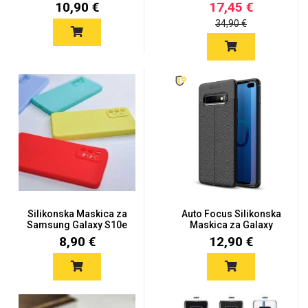
mot...
S10e – C...
10,90 €
17,45 €
34,90 €
Silikonska Maskica za
Auto Focus Silikonska
Samsung Galaxy S10e
Maskica za Galaxy
- Vi...
S10e
8,90 €
12,90 €