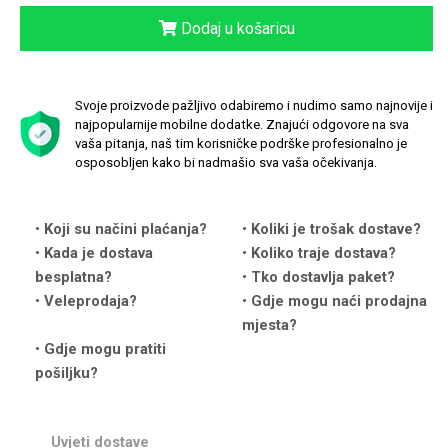
Dodaj u košaricu
Svoje proizvode pažljivo odabiremo i nudimo samo najnovije i
Love motivi
I Need Some Space
najpopularnije mobilne dodatke. Znajući odgovore na sva
vaša pitanja, naš tim korisničke podrške profesionalno je
osposobljen kako bi nadmašio sva vaša očekivanja.
Koji su načini plaćanja?
Koliki je trošak dostave?
Kada je dostava
Koliko traje dostava?
Quotes Collection
Cirkus
besplatna?
Tko dostavlja paket?
Veleprodaja?
Gdje mogu naći prodajna
mjesta?
Gdje mogu pratiti
pošiljku?
Zodiac
Halloween
Uvjeti dostave