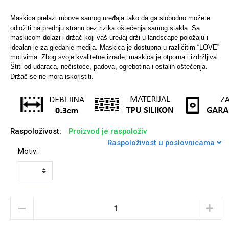
Maskica prelazi rubove samog uređaja tako da ga slobodno možete
odložiti na prednju stranu bez rizika oštećenja samog stakla. Sa
maskicom dolazi i držač koji vaš uređaj drži u landscape položaju i
Sleng
Feel Good
idealan je za gledanje medija. Maskica je dostupna u različitim “LOVE”
Preklopne maskice
motivima.
Zbog svoje kvalitetne izrade, maskica je otporna i izdržljiva.
Štiti od udaraca, nečistoće, padova, ogrebotina i ostalih oštećenja.
Držač se ne mora iskoristiti.
Životinjsko carstvo
Takeoff
Raspoloživost:
Proizvod je raspoloživ
Raspoloživost u poslovnicama
Motiv:
Svemirska kolekcija
Valentinovo