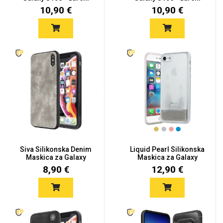
mot...
mot...
10,90 €
10,90 €
Siva Silikonska Denim
Liquid Pearl Silikonska
Maskica za Galaxy
Maskica za Galaxy
S10e
S10e...
8,90 €
12,90 €