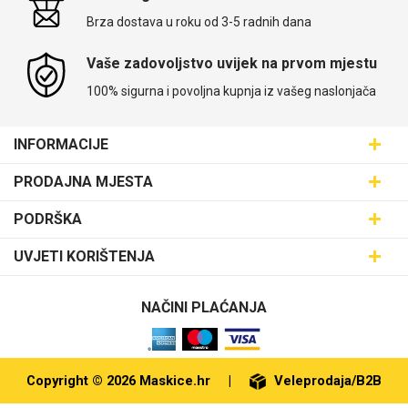
Brza dostava u roku od 3-5 radnih dana
Vaše zadovoljstvo uvijek na prvom mjestu
100% sigurna i povoljna kupnja iz vašeg naslonjača
INFORMACIJE
Maskice.hr - Web trgovina
PRODAJNA MJESTA
SVIJET MASKICA d.o.o.
Poslovnica Trešnjevka
PODRŠKA
Aleja javora 13, 10000 Zagreb
Poslovnica Dubrava
095 5555 345
Dostava
UVJETI KORIŠTENJA
prodaja@maskice.hr
Poslovnica Kvatrić
O nama
Klub vjernosti
Poslovnica Velika Gorica
Karijera u maskice.hr
NAČINI PLAĆANJA
Obrazac za jednostrani raskid ugovora
Poslovnica Karlovac
Postani partner
Uvjeti korištenja
Poslovnica Ilica
Zakupi franšizu
Pravne napomene
Copyright © 2026 Maskice.hr
|
Veleprodaja/B2B
Poslovnica Križevci
Kontakt
Zaštita privatnosti