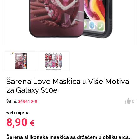
Držači za romobil
FM Transmitteri
USB kablovi
Samsung
Samsung
Babe
Držači za ruku
Šaljivi motivi
HDMI kabel
HI-FI linije
Huawei
Xiaomi
Punjači za mobitel
Ostali držači
AUX kablovi
Croatos
Sony
Najprodavanije - TOP 100
Adapteri za mobitel
Spigen maskice
LCD Tablet
Šarena Love Maskica u Više Motiva
za Galaxy S10e
0
Šifra:
248410-0
web cijena
Univerzalno kaljeno staklo
Gym
Univerzalne futrole i
Unicorn kolekcija
8,90
€
maskice
Šarena silikonska maskica sa držačem u obliku srca.