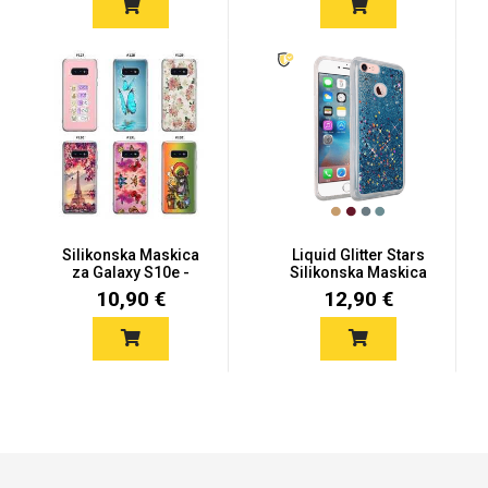
Za njega
Za nju
Svijet životinja
Auto - Moto motivi
Silikonska Maskica
Liquid Glitter Stars
za Galaxy S10e -
Silikonska Maskica
Šareni mot...
za Gal...
10,90 €
12,90 €
Mandale / Cvjetni motivi
Citati & Stihovi