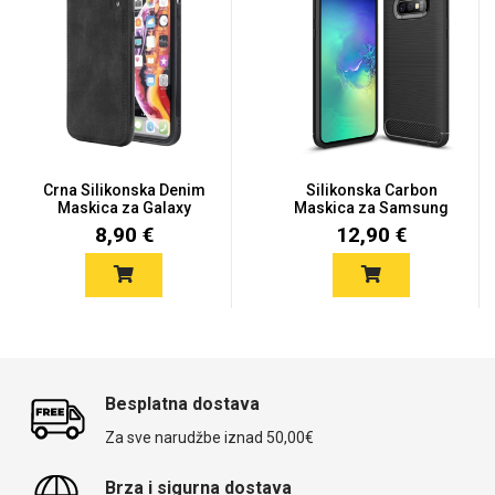
Crna Silikonska Denim
Silikonska Carbon
Maskica za Galaxy
Maskica za Samsung
S10e
Galaxy S1...
8,90 €
12,90 €
Besplatna dostava
Za sve narudžbe iznad 50,00€
Brza i sigurna dostava