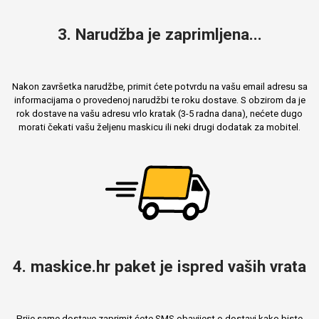
3. Narudžba je zaprimljena...
Nakon završetka narudžbe, primit ćete potvrdu na vašu email adresu sa
informacijama o provedenoj narudžbi te roku dostave. S obzirom da je
rok dostave na vašu adresu vrlo kratak (3-5 radna dana), nećete dugo
morati čekati vašu željenu maskicu ili neki drugi dodatak za mobitel.
4. maskice.hr paket je ispred vaših vrata
Prije same dostave zaprimit ćete SMS obavijest o dostavi kako biste