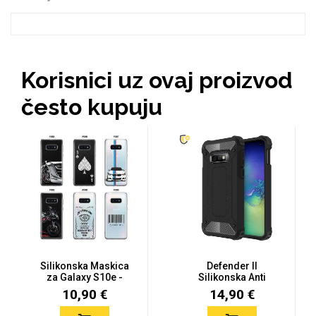
Korisnici uz ovaj proizvod
Doodles
Apstraktni motivi
često kupuju
Monogrami
Dječji motivi
Silikonska Maskica
Defender II
za Galaxy S10e -
Silikonska Anti
Šareni mot...
Shock Maskica za
10,90 €
14,90 €
S...