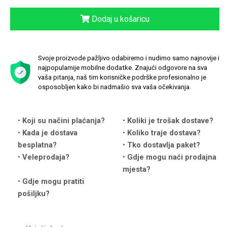
Dodaj u košaricu
Svoje proizvode pažljivo odabiremo i nudimo samo najnovije i
najpopularnije mobilne dodatke. Znajući odgovore na sva
Love motivi
I Need Some Space
vaša pitanja, naš tim korisničke podrške profesionalno je
osposobljen kako bi nadmašio sva vaša očekivanja.
Koji su načini plaćanja?
Koliki je trošak dostave?
Kada je dostava
Koliko traje dostava?
besplatna?
Tko dostavlja paket?
Quotes Collection
Cirkus
Veleprodaja?
Gdje mogu naći prodajna
mjesta?
Gdje mogu pratiti
pošiljku?