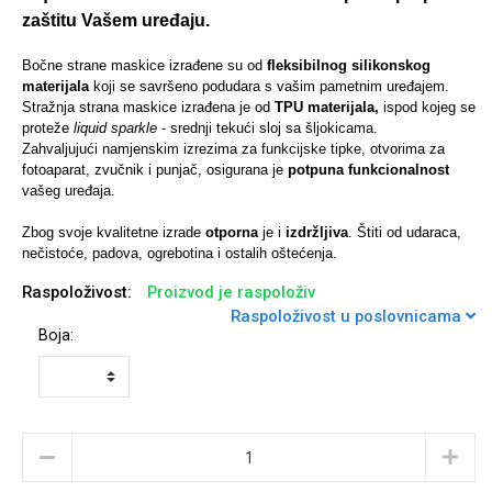
zaštitu Vašem uređaju.
Bočne strane maskice izrađene su od
fleksibilnog silikonskog
materijala
koji se savršeno podudara s vašim pametnim uređajem.
Stražnja strana maskice izrađena je od
TPU materijala,
ispod kojeg se
Univerzalne futrole i
Sleng
Preklopne maskice
Feel Good
proteže
liquid sparkle
- srednji tekući sloj sa šljokicama.
maskice
Zahvaljujući namjenskim izrezima za funkcijske tipke, otvorima za
fotoaparat, zvučnik i punjač, osigurana je
potpuna funkcionalnost
vašeg uređaja.
Zbog svoje kvalitetne izrade
otporna
je i
izdržljiva
. Štiti od udaraca,
nečistoće, padova, ogrebotina i ostalih oštećenja.
Raspoloživost:
Životinjsko carstvo
Proizvod je raspoloživ
Takeoff
Raspoloživost u poslovnicama
Boja:
Svemirska kolekcija
Valentinovo