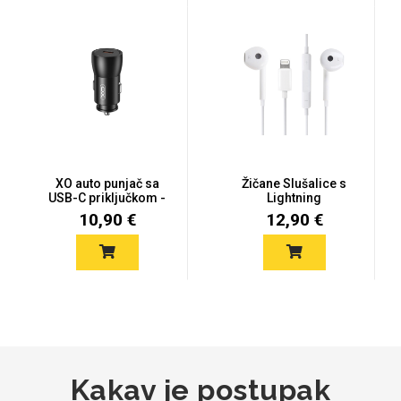
Za njega
Za nju
Svijet životinja
Auto - Moto motivi
XO auto punjač sa
Žičane Slušalice s
USB-C priključkom -
Lightning
25W - cr...
konektorom
10,90 €
12,90 €
Mandale / Cvjetni
Citati & Stihovi
motivi
Kakav je postupak