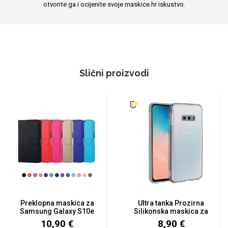
otvorite ga i ocijenite svoje maskice.hr iskustvo.
Slični proizvodi
Preklopna maskica za
Ultra tanka Prozirna
Samsung Galaxy S10e
Silikonska maskica za
- Viš...
Sam...
10,90 €
8,90 €