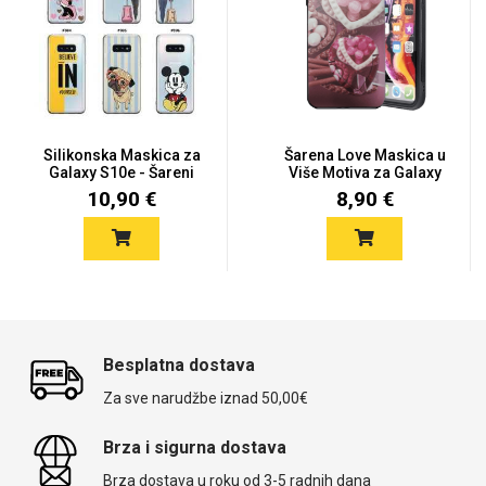
Silikonska Maskica za
Šarena Love Maskica u
Galaxy S10e - Šareni
Više Motiva za Galaxy
mot...
S1...
10,90 €
8,90 €
Besplatna dostava
Za sve narudžbe iznad 50,00€
Brza i sigurna dostava
Brza dostava u roku od 3-5 radnih dana