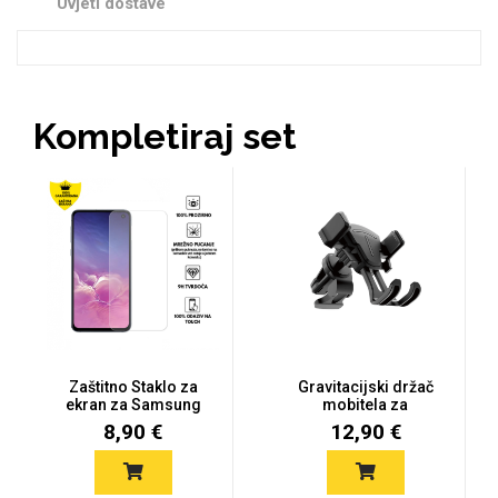
Uvjeti dostave
Zodiac
Halloween
Kompletiraj set
Doodles
Apstraktni motivi
Monogrami
Dječji motivi
Zaštitno Staklo za
Gravitacijski držač
ekran za Samsung
mobitela za
Galaxy S10...
ventilaciju
8,90 €
12,90 €