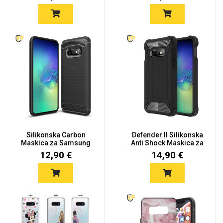
Silikonska Carbon
Defender II Silikonska
Maskica za Samsung
Anti Shock Maskica za
Galaxy S1...
S...
12,90 €
14,90 €