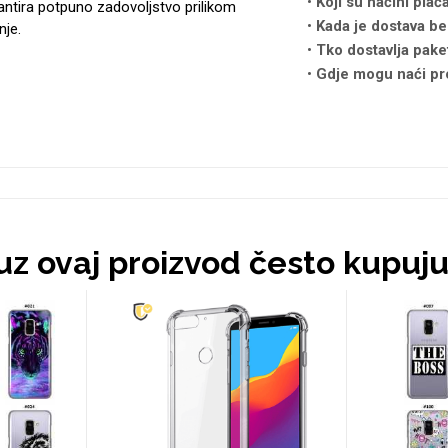
Koji su načini plać
antira potpuno zadovoljstvo prilikom
Kada je dostava be
nje.
Tko dostavlja pake
Gdje mogu naći pr
 uz ovaj proizvod često kupuj