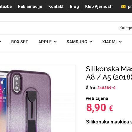
ritužbe
Reklamacije
Kontakt
Blog
Klub Vjernosti
pr
BOX SET
APPLE
SAMSUNG
XIAOMI
Silikonska Ma
A8 / A5 (2018
Šifra:
248389-0
web cijena
8,90
€
Silikonska maskica 