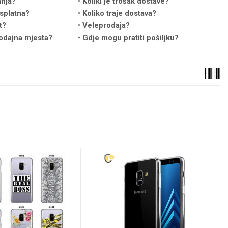
anja?
Koliki je trošak dostave?
splatna?
Koliko traje dostava?
t?
Veleprodaja?
odajna mjesta?
Gdje mogu pratiti pošiljku?
u