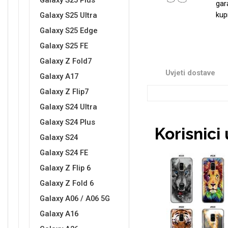
Galaxy S25 Plus
gar
kup
Galaxy S25 Ultra
Galaxy S25 Edge
Sleng
Feel Good
Galaxy S25 FE
Preklopne maskice
Galaxy Z Fold7
Uvjeti dostave
Galaxy A17
Galaxy Z Flip7
Galaxy S24 Ultra
Galaxy S24 Plus
Životinjsko carstvo
Takeoff
Korisnici
Galaxy S24
Galaxy S24 FE
Galaxy Z Flip 6
Galaxy Z Fold 6
Galaxy A06 / A06 5G
Svemirska kolekcija
Valentinovo
Galaxy A16