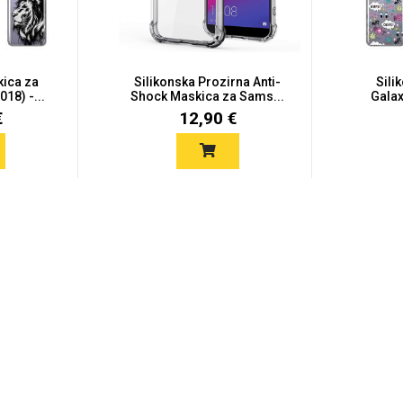
kica za
Silikonska Prozirna Anti-
Sili
018) -...
Shock Maskica za Sams...
Galax
€
12,90 €