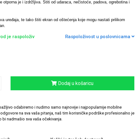
 otporna je i izdržljiva. Štiti od udaraca, nečistoće, padova, ogrebotina i
a uređaja, te tako štiti ekran od oštećenja koje mogu nastati prilikom
an.
od je raspoloživ
Raspoloživost u poslovnicama
Dodaj u košaricu
ažljivo odabiremo i nudimo samo najnovije i najpopularnije mobilne
odgovore na sva vaša pitanja, naš tim korisničke podrške profesionalno je
 bi nadmašio sva vaša očekivanja.