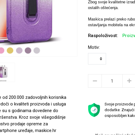
Zbog svoje kvalitetne izrade
ostalih oštećenja.
Maskica prelazi preko rubov
ostavljanja mobitela na ekr
Raspoloživost:
Proizv
Motiv:
e od 200.000 zadovoljnih korisnika
edoči o kvaliteti proizvoda i usluga
Svoje proizvode p
dodatke. Znajući 
e su s godinama dovedene do
osposobljen kako
ršenstva. Kroz svoje višegodišnje
ustvo prodaje opreme za
rtphone uređaje, maskice.hr