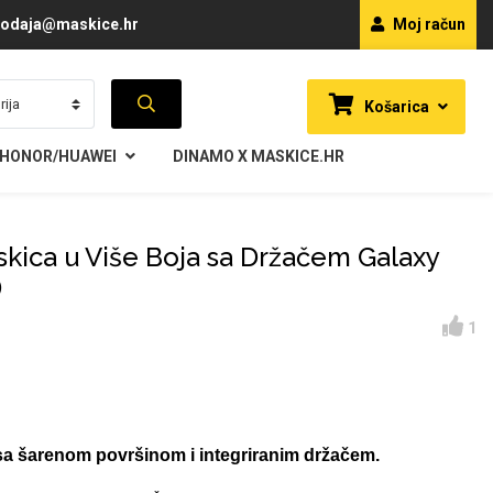
odaja@maskice.hr
Moj račun
Košarica
HONOR/HUAWEI
DINAMO X MASKICE.HR
skica u Više Boja sa Držačem Galaxy
)
1
sa šarenom površinom i integriranim držačem.