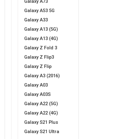
Galaxy A73
Za njega
Za nju
Galaxy A53 5G
Galaxy A33
Galaxy A13 (5G)
Galaxy A13 (4G)
Galaxy Z Fold 3
Svijet životinja
Auto - Moto motivi
Galaxy Z Flip3
Galaxy Z Flip
Galaxy A3 (2016)
Galaxy A03
Galaxy A03S
Mandale / Cvjetni motivi
Citati & Stihovi
Galaxy A22 (5G)
Galaxy A22 (4G)
Galaxy S21 Plus
Galaxy S21 Ultra