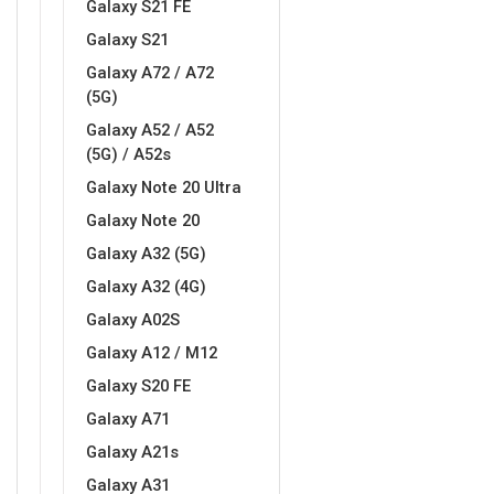
Galaxy S21 FE
Galaxy S21
MarbleMania
Gaming motivi
Galaxy A72 / A72
(5G)
Galaxy A52 / A52
(5G) / A52s
Galaxy Note 20 Ultra
Crtani filmovi
Sportski motivi
Galaxy Note 20
Galaxy A32 (5G)
Galaxy A32 (4G)
Galaxy A02S
Galaxy A12 / M12
Galaxy S20 FE
Obiteljski motivi
Mix
Galaxy A71
Galaxy A21s
Galaxy A31