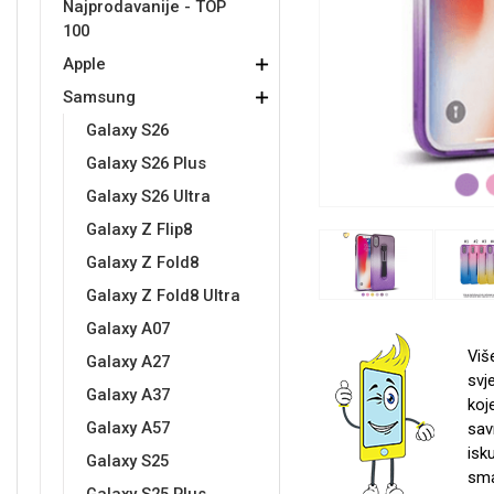
Najprodavanije - TOP
100
Držači za romobil
FM Transmitteri
USB kablovi
Samsung
Samsung
Babe
Držači za ruku
Šaljivi motivi
HDMI kabel
HI-FI linije
Huawei
Xiaomi
Apple
Samsung
Galaxy S26
Galaxy S26 Plus
Galaxy S26 Ultra
Galaxy Z Flip8
Punjači za mobitel
Ostali držači
AUX kablovi
Croatos
Sony
Najprodavanije - TOP 100
Adapteri za mobitel
Spigen maskice
LCD Tablet
Galaxy Z Fold8
Galaxy Z Fold8 Ultra
Galaxy A07
Viš
Galaxy A27
svj
Galaxy A37
koj
Univerzalno kaljeno staklo
Gym
Univerzalne futrole i
Unicorn kolekcija
Galaxy A57
sav
maskice
isk
Galaxy S25
sma