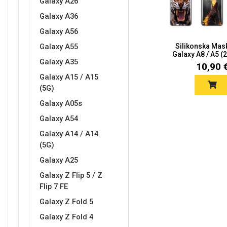
Galaxy A26
Galaxy A36
Galaxy A56
Galaxy A55
Silikonska Mas
Galaxy A8 / A5 (2
Love motivi
I Need Some Space
Galaxy A35
10,90 
Galaxy A15 / A15
(5G)
Galaxy A05s
Galaxy A54
Galaxy A14 / A14
Quotes Collection
Cirkus
(5G)
Galaxy A25
Galaxy Z Flip 5 / Z
Flip 7 FE
Galaxy Z Fold 5
Galaxy Z Fold 4
Zodiac
Halloween