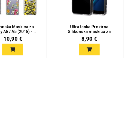
konska Maskica za
Ultra tanka Prozirna
y A8 / A5 (2018) -...
Silikonska maskica za
Sam...
10,90 €
8,90 €