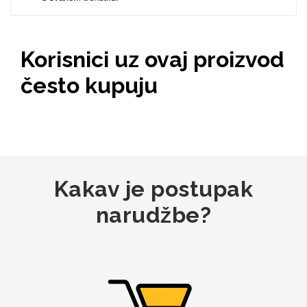
Korisnici uz ovaj proizvod
Mix
često kupuju
Kakav je postupak
narudžbe?