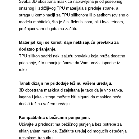
Svaka 3D obostrana maskica napravljena je od posebnog
snažnog i izdržljivog TPU materijala s prednje strane, a
straga u kombinaciji sa TPU silikonom ili plastikom (ovisno o
MarbleMania
modelu mobitela), što je čini fleksibilnom, ali i kvalitetnom,
pružajući vam dugotrajnu zaštitu.
Materijal koji se koristi daje neklizajuću prevlaku za
dodatno prianjanje
.
TPU silikon sadrži neklizajuću prevlaku koja pruža dodatno
prianjanje, što umanjuje šanse da Vam uređaj ispadne iz
Gaming motivi
Crtani filmovi
ruke.
Tanak dizajn ne pridodaje težinu vašem uređaju
.
3D obostrana maskica dizajnirana je tako da je vrlo tanka,
lagana i jaka - stoga možete biti sigurni da maskica neće
dodati težinu vašem uređaju.
Kompatibilna s bežičnim punjenjem
.
Sportski motivi
Obiteljski motivi
Uživajte u prednostima bežičnog punjenja bez potrebe za
uklanjanjem maskice. Zaštitite uređaj od mogućih oštećenja
u svakom trenutku.