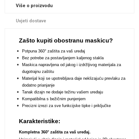
Zodiac
Halloween
Više o proizvodu
Uvjeti dostave
Zašto kupiti obostranu maskicu?
Doodles
Apstraktni motivi
Potpuna 360° zaštita za vaš uređaj
Bez potrebe za postavljanjem kaljenog stakla
Maskica napravljena od jakog i izdržljivog materijala za
dugotrajnu zaštitu
Materijal koji se upotrebljava daje neklizajuću prevlaku za
dodatno prianjanje
Tanak dizajn ne dodaje težinu vašem uređaju
Kompatibilna s bežičnim punjenjem
Monogrami
Dječji motivi
Precizni izrezi za sve funkcijske tipke i priključke
Karakteristike:
Kompletna 360° zaštita za vaš uređaj.