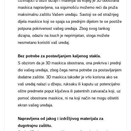
Uzimajući u obzir dizajn i materijal od kojeg je 3D obostrana
maskica napravljena, sa sigurnošću možemo reći da pruža
Za njega
Za nju
maksimalnu zaštitu Vašem uređaju. Sastoji se od stražnjeg
dijela maskice koji se spaja sa prednjim dijelom te se postiže
potpuna pokrivenost vašeg uređaja. Zbog svog tankog
dizajna, odaziv na
touch
je neprimjetan, stoga možete
nesmetano koristiti vaš uređaj.
Bez potrebe za postavljanjem kaljenog stakla.
Svijet životinja
Auto - Moto motivi
S obzirom da je 3D maskica obostrana, ona prekriva i prednji
dio vašeg uređaja, zbog čega nema potrebe za postavljanjem
dodatne zaštite. 3D maskica također je vrlo korisna ako se
vaš uređaj nalazi u džepu, ruksaku ili kaputu uz potencijalno
oštre predmete poput ključeva ili patentnih zatvarača koji, uz
pomoć obostrane maskice, ni na koji način ne mogu oštetiti
Mandale / Cvjetni
Citati & Stihovi
ekran vašeg uređaja.
motivi
Napravljena od jakog i izdržljivog materijala za
dugotrajnu zaštitu.