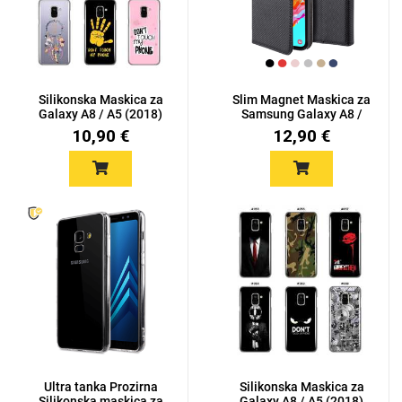
Silikonska Maskica za
Slim Magnet Maskica za
Galaxy A8 / A5 (2018)
Samsung Galaxy A8 /
-...
A5...
10,90 €
12,90 €
Ultra tanka Prozirna
Silikonska Maskica za
Silikonska maskica za
Galaxy A8 / A5 (2018)