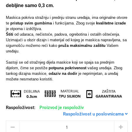
debljine samo 0,3 cm.
Maskica pokriva stražnju i prednju stranu uređaja, ima originalne otvore
te
pristup svim gumbima
i funkcijama.
Zbog svoje
kvalitetne izrade
je otporna i izdržljiva.
Univerzalne futrole i
Sleng
Preklopne maskice
Feel Good
Štiti
od udaraca, nečistoće, padova, ogrebotina i ostalih oštećenja.
maskice
Uzimajući u obzir dizajn i materijal od kojeg je maskica napravljena, sa
sigurnošću možemo reći kako
pruža maksimalnu zaštitu
Vašem
uređaju.
Sastoji se od stražnjeg dijela maskice koji se spaja sa prednjim
dijelom, čime se postiže
potpuna pokrivenost
vašeg uređaja. Zbog
tankog dizajna maskice,
odaziv na dodir
je neprimjetan, a uređaj
Životinjsko carstvo
Takeoff
možete nesmetano koristiti.
Raspoloživost:
Proizvod je raspoloživ
Raspoloživost u poslovnicama
Svemirska kolekcija
Valentinovo