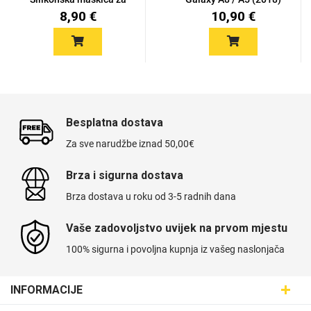
Sam...
-...
8,90 €
10,90 €
Besplatna dostava
Za sve narudžbe iznad 50,00€
Brza i sigurna dostava
Brza dostava u roku od 3-5 radnih dana
Vaše zadovoljstvo uvijek na prvom mjestu
100% sigurna i povoljna kupnja iz vašeg naslonjača
INFORMACIJE
Maskice.hr - Web trgovina