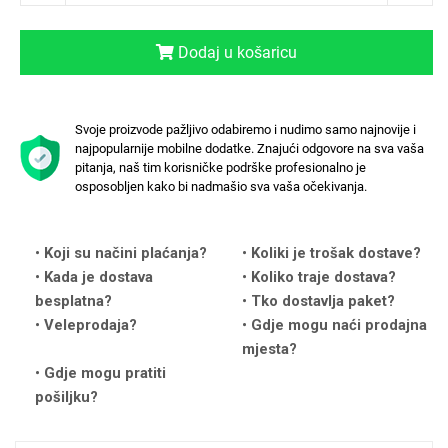
Dodaj u košaricu
Svoje proizvode pažljivo odabiremo i nudimo samo najnovije i
Love motivi
I Need Some Space
najpopularnije mobilne dodatke. Znajući odgovore na sva vaša
pitanja, naš tim korisničke podrške profesionalno je
osposobljen kako bi nadmašio sva vaša očekivanja.
Koji su načini plaćanja?
Koliki je trošak dostave?
Kada je dostava
Koliko traje dostava?
Quotes Collection
Cirkus
besplatna?
Tko dostavlja paket?
Veleprodaja?
Gdje mogu naći prodajna
mjesta?
Gdje mogu pratiti
pošiljku?