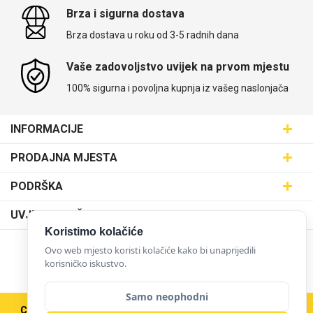
Brza i sigurna dostava
Brza dostava u roku od 3-5 radnih dana
Vaše zadovoljstvo uvijek na prvom mjestu
100% sigurna i povoljna kupnja iz vašeg naslonjača
INFORMACIJE
Maskice.hr - Web trgovina
PRODAJNA MJESTA
SVIJET MASKICA d.o.o.
Poslovnica Trešnjevka
PODRŠKA
Aleja javora 13, 10000 Zagreb
Poslovnica Dubrava
095 5555 345
Dostava
UVJETI KORIŠTENJA
prodaja@maskice.hr
Poslovnica Kvatrić
O nama
Koristimo kolačiće
Klub vjernosti
Poslovnica Velika Gorica
Ovo web mjesto koristi kolačiće kako bi unaprijedili
Karijera u maskice.hr
NAČINI PLAĆANJA
Obrazac za jednostrani raskid ugovora
korisničko iskustvo.
Poslovnica Karlovac
Postani partner
Uvjeti korištenja
Poslovnica Ilica
Samo neophodni
Zakupi franšizu
Pravne napomene
Copyright © 2026 Maskice.hr
|
Veleprodaja/B2B