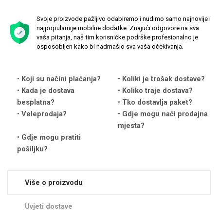
Svoje proizvode pažljivo odabiremo i nudimo samo najnovije i
najpopularnije mobilne dodatke. Znajući odgovore na sva
vaša pitanja, naš tim korisničke podrške profesionalno je
osposobljen kako bi nadmašio sva vaša očekivanja.
Love motivi
I Need Some Space
Koji su načini plaćanja?
Koliki je trošak dostave?
Kada je dostava
Koliko traje dostava?
besplatna?
Tko dostavlja paket?
Veleprodaja?
Gdje mogu naći prodajna
mjesta?
Gdje mogu pratiti
Quotes Collection
Cirkus
pošiljku?
Više o proizvodu
Uvjeti dostave