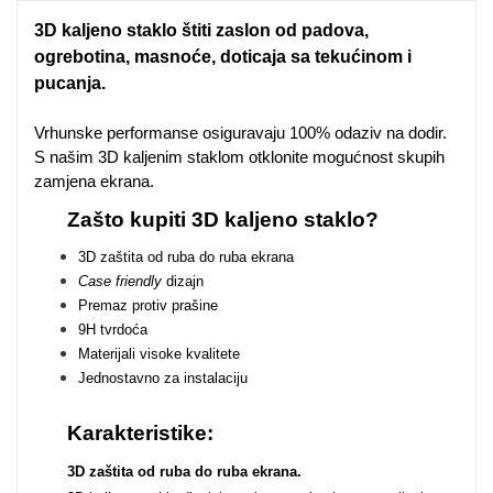
Zodiac
Halloween
3D kaljeno staklo štiti zaslon od padova,
ogrebotina, masnoće, doticaja sa tekućinom i
pucanja.
Vrhunske performanse osiguravaju 100% odaziv na dodir.
S našim 3D kaljenim staklom otklonite mogućnost skupih
Doodles
Apstraktni motivi
zamjena ekrana.
Zašto kupiti 3D kaljeno staklo?
3D zaštita od ruba do ruba ekrana
Case friendly
dizajn
Premaz protiv prašine
9H tvrdoća
Materijali visoke kvalitete
Monogrami
Dječji motivi
Jednostavno za instalaciju
Karakteristike:
3D zaštita od ruba do ruba ekrana.