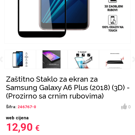
Držači za romobil
FM Transmitteri
USB kablovi
Huawei
Babe
Držači za ruku
Šaljivi motivi
HDMI kabel
HI-FI linije
Samsung
Huawei
Sony
Previous
Ostali držači
AUX kablovi
Croatos
Xiaomi
Najprodavanije - TOP
Adapteri za mobitel
Punjači za mobitel
LCD Tablet
100
Zaštitno Staklo za ekran za
Samsung Galaxy A6 Plus (2018) (3D) -
(Prozirno sa crnim rubovima)
0
Šifra:
246767-0
Spigen maskice
Univerzalno kaljeno
web cijena
Gym
Unicorn kolekcija
staklo
12,90
€