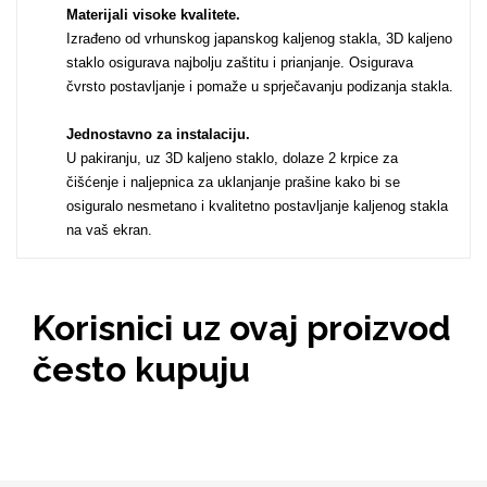
Materijali visoke kvalitete.
Izrađeno od vrhunskog japanskog kaljenog stakla, 3D kaljeno
staklo osigurava najbolju zaštitu i prianjanje. Osigurava
MarbleMania
čvrsto postavljanje i pomaže u sprječavanju podizanja stakla.
Jednostavno za instalaciju.
U pakiranju, uz 3D kaljeno staklo, dolaze 2 krpice za
čišćenje i naljepnica za uklanjanje prašine kako bi se
osiguralo nesmetano i kvalitetno postavljanje kaljenog stakla
na vaš ekran.
Gaming motivi
Crtani filmovi
Korisnici uz ovaj proizvod
često kupuju
Sportski motivi
Obiteljski motivi