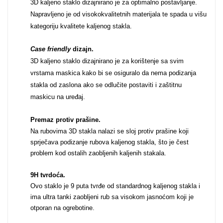
3D kaljeno staklo dizajnirano je za optimalno postavljanje.
Napravljeno je od visokokvalitetnih materijala te spada u višu
Za njega
Za nju
kategoriju kvalitete kaljenog stakla.
Case friendly
dizajn.
3D kaljeno staklo dizajnirano je za korištenje sa svim
vrstama maskica kako bi se osiguralo da nema podizanja
stakla od zaslona ako se odlučite postaviti i zaštitnu
Svijet životinja
Auto - Moto motivi
maskicu na uređaj.
Premaz protiv prašine.
Na rubovima 3D stakla nalazi se sloj protiv prašine koji
sprječava podizanje rubova kaljenog stakla, što je čest
problem kod ostalih zaobljenih kaljenih stakala.
Mandale / Cvjetni
9H tvrdoća.
Citati & Stihovi
Ovo staklo je 9 puta tvrđe od standardnog kaljenog stakla i
motivi
ima ultra tanki zaobljeni rub sa visokom jasnoćom koji je
otporan na ogrebotine.