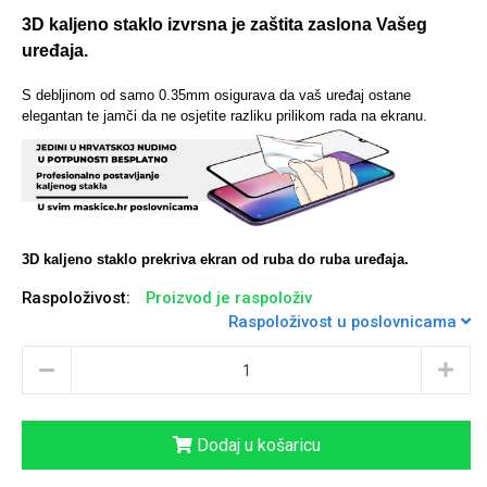
3D kaljeno staklo izvrsna je zaštita zaslona Vašeg
uređaja.
S debljinom od samo 0.35mm osigurava da vaš uređaj ostane
Univerzalne futrole i
Sleng
Preklopne maskice
Feel Good
elegantan te jamči da ne osjetite razliku prilikom rada na ekranu.
maskice
3D kaljeno staklo prekriva ekran od ruba do ruba uređaja.
Životinjsko carstvo
Takeoff
Raspoloživost:
Proizvod je raspoloživ
Raspoloživost u poslovnicama
Dodaj u košaricu
Svemirska kolekcija
Valentinovo