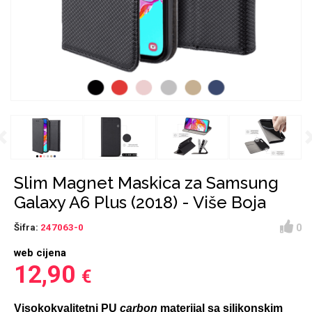
Držači za romobil
FM Transmitteri
USB kablovi
Huawei
Babe
Držači za ruku
Šaljivi motivi
HDMI kabel
HI-FI linije
Samsung
Huawei
Sony
Previous
Ostali držači
AUX kablovi
Croatos
Xiaomi
Najprodavanije - TOP
Adapteri za mobitel
Punjači za mobitel
LCD Tablet
100
Slim Magnet Maskica za Samsung
Galaxy A6 Plus (2018) - Više Boja
0
Šifra:
247063-0
web cijena
Spigen maskice
Univerzalno kaljeno
12,90
€
Gym
Unicorn kolekcija
staklo
Visokokvalitetni PU
carbon
materijal sa silikonskim