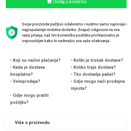
Dodaj u košaricu
Svoje proizvode pažljivo odabiremo i nudimo samo najnovije i
najpopularnije mobilne dodatke. Znajući odgovore na sva
vaša pitanja, naš tim korisničke podrške profesionalno je
Love motivi
I Need Some Space
osposobljen kako bi nadmašio sva vaša očekivanja.
Koji su načini plaćanja?
Koliki je trošak dostave?
Kada je dostava
Koliko traje dostava?
besplatna?
Tko dostavlja paket?
Veleprodaja?
Gdje mogu naći prodajna
Quotes Collection
Cirkus
mjesta?
Gdje mogu pratiti
pošiljku?
Više o proizvodu