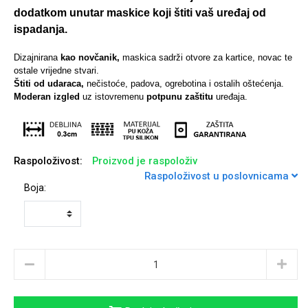
dodatkom unutar maskice koji štiti vaš uređaj od
ispadanja.
Dizajnirana
kao novčanik,
maskica sadrži otvore za kartice, novac te
ostale vrijedne stvari.
Univerzalne futrole i
Sleng
Preklopne maskice
Feel Good
Štiti od udaraca,
nečistoće, padova, ogrebotina i ostalih oštećenja.
maskice
Moderan izgled
uz istovremenu
potpunu zaštitu
uređaja.
Raspoloživost:
Proizvod je raspoloživ
Raspoloživost u poslovnicama
Životinjsko carstvo
Takeoff
Boja:
Svemirska kolekcija
Valentinovo