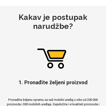
Kakav je postupak
MarbleMania
narudžbe?
Gaming motivi
Crtani filmovi
1. Pronađite željeni proizvod
Sportski motivi
Obiteljski motivi
Pronađite željenu opremu za vaš mobilni uređaj u više od 200.000
proizvoda i 300 mobilnih uređaja. Svjedočite i vi kvaliteti proizvoda i