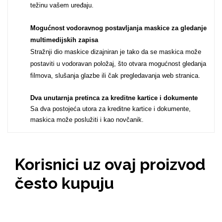
težinu vašem uređaju.
Za njega
Za nju
Mogućnost vodoravnog postavljanja maskice za gledanje
multimedijskih zapisa
Stražnji dio maskice dizajniran je tako da se maskica može
postaviti u vodoravan položaj, što otvara mogućnost gledanja
filmova, slušanja glazbe ili čak pregledavanja web stranica.
Svijet životinja
Auto - Moto motivi
Dva unutarnja pretinca za kreditne kartice i dokumente
Sa dva postojeća utora za kreditne kartice i dokumente,
maskica može poslužiti i kao novčanik.
Korisnici uz ovaj proizvod
Mandale / Cvjetni
Citati & Stihovi
često kupuju
motivi