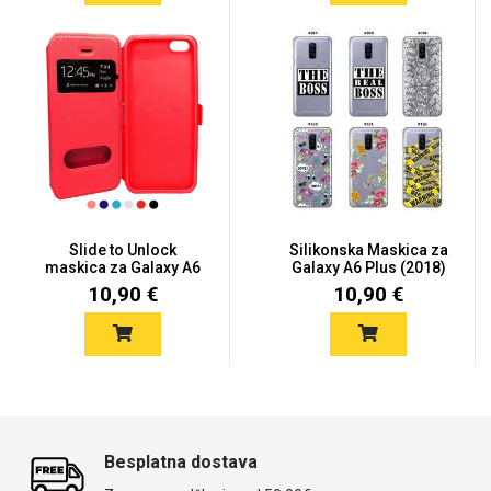
Slide to Unlock
Silikonska Maskica za
maskica za Galaxy A6
Galaxy A6 Plus (2018)
Plus (201...
-...
10,90 €
10,90 €
Besplatna dostava