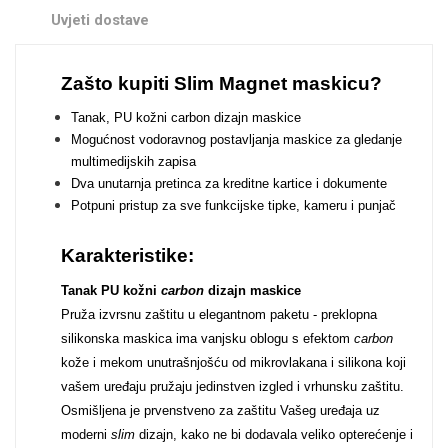
Zodiac
Halloween
Uvjeti dostave
Zašto kupiti Slim Magnet maskicu?
Tanak, PU kožni carbon dizajn maskice
Mogućnost vodoravnog postavljanja maskice za gledanje
multimedijskih zapisa
Doodles
Apstraktni motivi
Dva unutarnja pretinca za kreditne kartice i dokumente
Potpuni pristup za sve funkcijske tipke, kameru i punjač
Karakteristike:
Tanak PU kožni
carbon
dizajn maskice
Pruža izvrsnu zaštitu u elegantnom paketu - preklopna
Monogrami
Dječji motivi
silikonska maskica ima vanjsku oblogu s efektom
carbon
kože i mekom unutrašnjošću od mikrovlakana i silikona koji
vašem uređaju pružaju jedinstven izgled i vrhunsku zaštitu.
Osmišljena je prvenstveno za zaštitu Vašeg uređaja uz
moderni
slim
dizajn, kako ne bi dodavala veliko opterećenje i