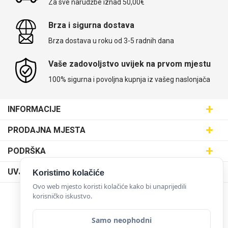
Za sve narudžbe iznad 50,00€
Brza i sigurna dostava
Brza dostava u roku od 3-5 radnih dana
Vaše zadovoljstvo uvijek na prvom mjestu
100% sigurna i povoljna kupnja iz vašeg naslonjača
INFORMACIJE
Maskice.hr - Web trgovina
PRODAJNA MJESTA
SVIJET MASKICA d.o.o.
Poslovnica Trešnjevka
PODRŠKA
Aleja javora 13, 10000 Zagreb
Poslovnica Dubrava
095 5555 345
Dostava
UVJETI KORIŠTENJA
Koristimo kolačiće
prodaja@maskice.hr
Poslovnica Kvatrić
O nama
Ovo web mjesto koristi kolačiće kako bi unaprijedili
Klub vjernosti
Poslovnica Velika Gorica
korisničko iskustvo.
Karijera u maskice.hr
NAČINI PLAĆANJA
Obrazac za jednostrani raskid ugovora
Poslovnica Karlovac
Postani partner
Samo neophodni
Uvjeti korištenja
Poslovnica Ilica