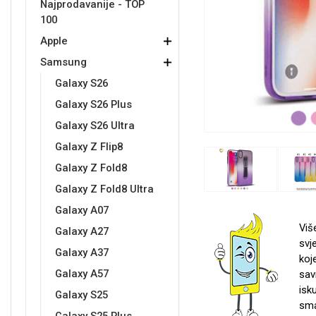
Najprodavanije - TOP
100
Držači za romobil
FM Transmitteri
USB kablovi
Samsung
Samsung
Babe
Držači za ruku
Šaljivi motivi
HDMI kabel
HI-FI linije
Huawei
Xiaomi
Apple
Samsung
Galaxy S26
Galaxy S26 Plus
Galaxy S26 Ultra
Galaxy Z Flip8
Punjači za mobitel
Ostali držači
AUX kablovi
Croatos
Sony
Najprodavanije - TOP 100
Adapteri za mobitel
Spigen maskice
LCD Tablet
Galaxy Z Fold8
Galaxy Z Fold8 Ultra
Galaxy A07
Viš
Galaxy A27
svj
Galaxy A37
koj
Univerzalno kaljeno staklo
Gym
Univerzalne futrole i
Unicorn kolekcija
Galaxy A57
sav
maskice
isk
Galaxy S25
sma