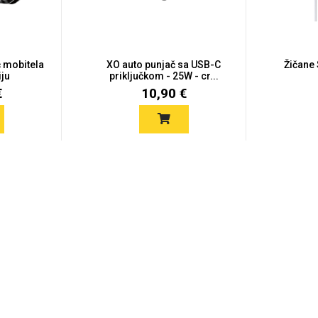
č mobitela
XO auto punjač sa USB-C
Žičane 
iju
priključkom - 25W - cr...
€
10,90 €