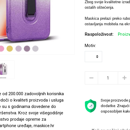
Zbog svoje kvalitetne izrade
ostalih oštećenja.
Maskica prelazi preko rubov
ostavljanja mobitela na ekr
Raspoloživost:
Proizv
Motiv:
e od 200.000 zadovoljnih korisnika
edoči o kvaliteti proizvoda i usluga
Svoje proizvode p
dodatke. Znajući 
e su s godinama dovedene do
osposobljen kako
ršenstva. Kroz svoje višegodišnje
ustvo prodaje opreme za
rtphone uređaje, maskice.hr