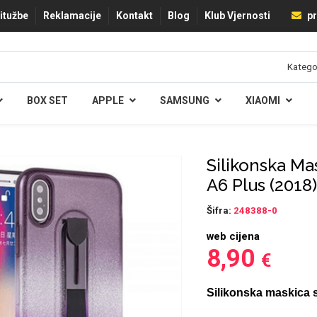
ritužbe
Reklamacije
Kontakt
Blog
Klub Vjernosti
pr
BOX SET
APPLE
SAMSUNG
XIAOMI
Silikonska Ma
A6 Plus (2018)
Šifra:
248388-0
web cijena
8,90
€
Silikonska maskica 