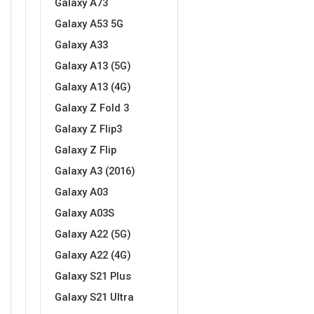
Galaxy A73
Za njega
Za nju
Galaxy A53 5G
Galaxy A33
Galaxy A13 (5G)
Galaxy A13 (4G)
Galaxy Z Fold 3
Svijet životinja
Auto - Moto motivi
Galaxy Z Flip3
Galaxy Z Flip
Galaxy A3 (2016)
Galaxy A03
Galaxy A03S
Mandale / Cvjetni motivi
Citati & Stihovi
Galaxy A22 (5G)
Galaxy A22 (4G)
Galaxy S21 Plus
Galaxy S21 Ultra