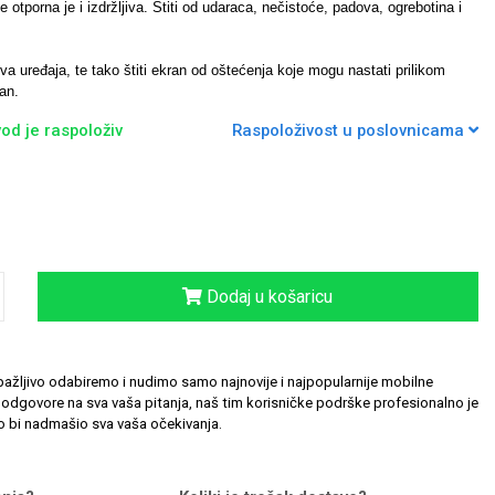
 otporna je i izdržljiva. Štiti od udaraca, nečistoće, padova, ogrebotina i
a uređaja, te tako štiti ekran od oštećenja koje mogu nastati prilikom
an.
od je raspoloživ
Raspoloživost u poslovnicama
Dodaj u košaricu
ažljivo odabiremo i nudimo samo najnovije i najpopularnije mobilne
odgovore na sva vaša pitanja, naš tim korisničke podrške profesionalno je
 bi nadmašio sva vaša očekivanja.