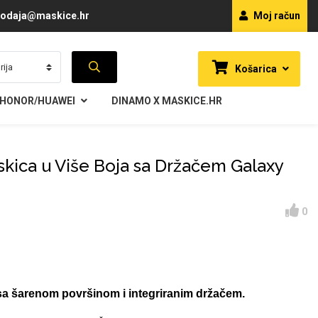
odaja@maskice.hr
Moj račun
Košarica
HONOR/HUAWEI
DINAMO X MASKICE.HR
skica u Više Boja sa Držačem Galaxy
0
sa šarenom površinom i integriranim držačem.