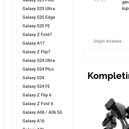
Galaxy S25 Plus
gar
kup
Galaxy S25 Ultra
Galaxy S25 Edge
Sleng
Feel Good
Galaxy S25 FE
Preklopne maskice
Galaxy Z Fold7
Uvjeti dostave
Galaxy A17
Galaxy Z Flip7
Galaxy S24 Ultra
Galaxy S24 Plus
Životinjsko carstvo
Takeoff
Kompletir
Galaxy S24
Galaxy S24 FE
Galaxy Z Flip 6
Galaxy Z Fold 6
Galaxy A06 / A06 5G
Svemirska kolekcija
Valentinovo
Galaxy A16