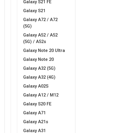
Galaxy S21 FE
Galaxy S21
MarbleMania
Gaming motivi
Galaxy A72 / A72
(5G)
Galaxy A52 / A52
(5G) / A52s
Galaxy Note 20 Ultra
Crtani filmovi
Sportski motivi
Galaxy Note 20
Galaxy A32 (5G)
Galaxy A32 (4G)
Galaxy A02S
Galaxy A12 / M12
Galaxy S20 FE
Obiteljski motivi
Mix
Galaxy A71
Galaxy A21s
Galaxy A31