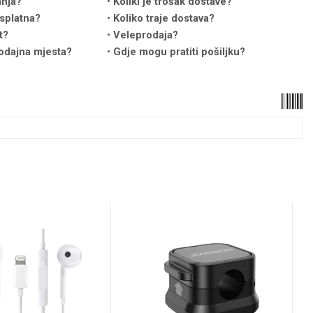
anja?
Koliki je trošak dostave?
splatna?
Koliko traje dostava?
t?
Veleprodaja?
odajna mjesta?
Gdje mogu pratiti pošiljku?