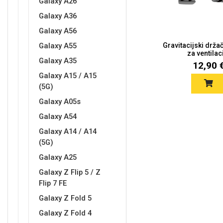
Galaxy A26
Galaxy A36
Galaxy A56
Galaxy A55
Gravitacijski drža
za ventilac
Love motivi
I Need Some Space
Galaxy A35
12,90 
Galaxy A15 / A15
(5G)
Galaxy A05s
Galaxy A54
Galaxy A14 / A14
Quotes Collection
Cirkus
(5G)
Galaxy A25
Galaxy Z Flip 5 / Z
Flip 7 FE
Galaxy Z Fold 5
Galaxy Z Fold 4
Zodiac
Halloween