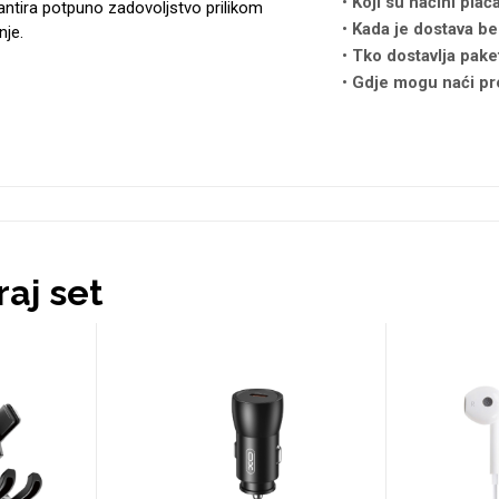
Koji su načini plać
antira potpuno zadovoljstvo prilikom
Kada je dostava be
nje.
Tko dostavlja pake
Gdje mogu naći pr
aj set