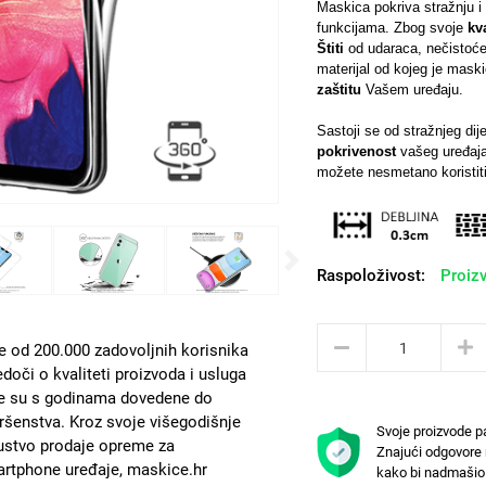
Maskica pokriva stražnju i 
funkcijama.
Zbog svoje
kv
Štiti
od udaraca, nečistoće,
materijal od kojeg je mas
zaštitu
Vašem uređaju.
Sastoji se od stražnjeg di
pokrivenost
vašeg uređaja
možete nesmetano koristiti
Next
Raspoloživost:
Proizv
e od 200.000 zadovoljnih korisnika
edoči o kvaliteti proizvoda i usluga
e su s godinama dovedene do
ršenstva. Kroz svoje višegodišnje
Svoje proizvode p
ustvo prodaje opreme za
Znajući odgovore 
rtphone uređaje, maskice.hr
kako bi nadmašio 