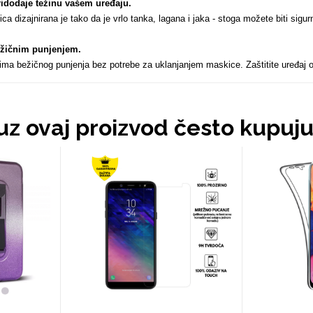
ridodaje težinu vašem uređaju
.
a dizajnirana je tako da je vrlo tanka, lagana i jaka - stoga možete biti sig
ežičnim punjenjem
.
tima bežičnog punjenja bez potrebe za uklanjanjem maskice. Zaštitite uređaj
 uz ovaj proizvod često kupuj