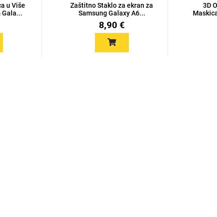
ca u Više
Zaštitno Staklo za ekran za
3D O
 Gala...
Samsung Galaxy A6...
Maskica
8,90 €