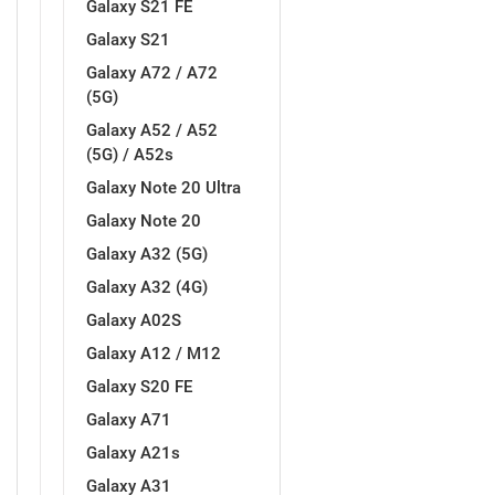
Galaxy S21 FE
Galaxy S21
MarbleMania
Gaming motivi
Galaxy A72 / A72
(5G)
Galaxy A52 / A52
(5G) / A52s
Galaxy Note 20 Ultra
Crtani filmovi
Sportski motivi
Galaxy Note 20
Galaxy A32 (5G)
Galaxy A32 (4G)
Galaxy A02S
Galaxy A12 / M12
Galaxy S20 FE
Obiteljski motivi
Mix
Galaxy A71
Galaxy A21s
Galaxy A31