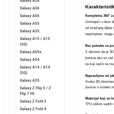
Galaxy A26
Karakteristi
Galaxy A36
Galaxy A56
Kompletna 360° zaš
Uzimajući u obzir d
Galaxy A55
od stražnjeg dijela
Love motivi
I Need Some Space
Galaxy A35
neprimjetan, stoga 
Galaxy A15 / A15
(5G)
Bez potrebe za po
Galaxy A05s
S obzirom da je 3D 
korisna ako se vaš 
Galaxy A54
na koji način ne mo
Galaxy A14 / A14
Quotes Collection
Cirkus
(5G)
Napravljena od jak
Galaxy A25
Svaka 3D obostrana 
(ovisno o modelu mob
Galaxy Z Flip 5 / Z
Flip 7 FE
Materijal koji se 
Galaxy Z Fold 5
TPU silikon sadrži 
Galaxy Z Fold 4
Zodiac
Halloween