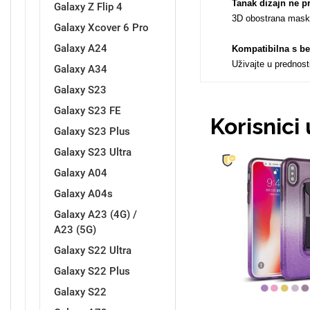
Tanak dizajn ne p
Galaxy Z Flip 4
3D obostrana maskic
Galaxy Xcover 6 Pro
Galaxy A24
Kompatibilna s b
Uživajte u prednos
Galaxy A34
Galaxy S23
Doodles
Apstraktni motivi
Galaxy S23 FE
Korisnici
Galaxy S23 Plus
Galaxy S23 Ultra
Galaxy A04
Galaxy A04s
Monogrami
Dječji motivi
Galaxy A23 (4G) /
A23 (5G)
Galaxy S22 Ultra
Galaxy S22 Plus
Galaxy S22