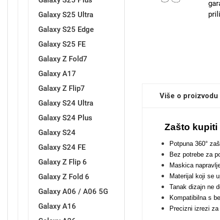
Galaxy S25 Plus
gar
pri
Galaxy S25 Ultra
Galaxy S25 Edge
Sleng
Feel Good
Galaxy S25 FE
Preklopne maskice
Galaxy Z Fold7
Galaxy A17
Galaxy Z Flip7
Više o proizvodu
Galaxy S24 Ultra
Galaxy S24 Plus
Životinjsko carstvo
Takeoff
Zašto kupit
Galaxy S24
Potpuna 360° zašt
Galaxy S24 FE
Bez potrebe za p
Galaxy Z Flip 6
Maskica napravljen
Galaxy Z Fold 6
Materijal koji se 
Tanak dizajn ne
Galaxy A06 / A06 5G
Svemirska kolekcija
Valentinovo
Kompatibilna s b
Galaxy A16
Precizni izrezi z