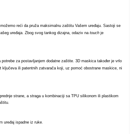
ću možemo reći da pruža maksimalnu zaštitu Vašem uređaju. Sastoji se
 vašeg uređaja. Zbog svog tankog dizajna, odaziv na
touch
je
 potrebe za postavljanjem dodatne zaštite. 3D maskica također je vrlo
t ključeva ili patentnih zatvarača koji, uz pomoć obostrane maskice, ni
rednje strane, a straga u kombinaciji sa TPU silikonom ili plastikom
štitu.
m uređaj ispadne iz ruke.