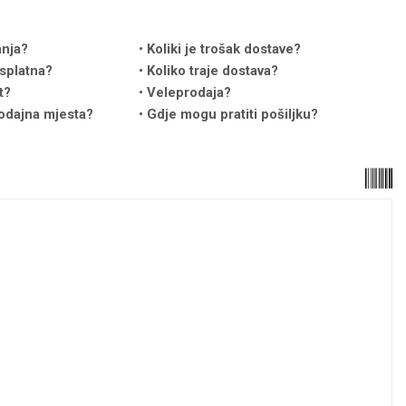
anja?
Koliki je trošak dostave?
splatna?
Koliko traje dostava?
t?
Veleprodaja?
odajna mjesta?
Gdje mogu pratiti pošiljku?