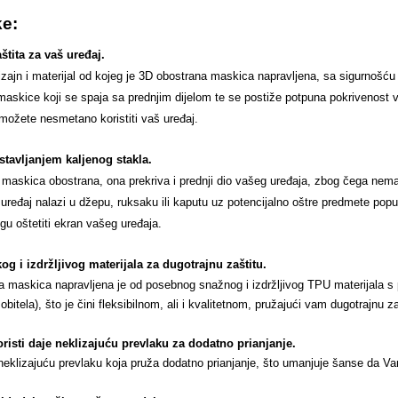
ke:
tita za vaš uređaj.
izajn i materijal od kojeg je 3D obostrana maskica napravljena, sa sigurnoš
 maskice koji se spaja sa prednjim dijelom te se postiže potpuna pokrivenost
možete nesmetano koristiti vaš uređaj.
stavljanjem kaljenog stakla.
maskica obostrana, ona prekriva i prednji dio vašeg uređaja, zbog čega nema
uređaj nalazi u džepu, ruksaku ili kaputu uz potencijalno oštre predmete popu
gu oštetiti ekran vašeg uređaja.
og i izdržljivog materijala za dugotrajnu zaštitu.
maskica napravljena je od posebnog snažnog i izdržljivog TPU materijala s p
itela), što je čini fleksibilnom, ali i kvalitetnom, pružajući vam dugotrajnu za
koristi daje neklizajuću prevlaku za dodatno prianjanje
.
neklizajuću prevlaku koja pruža dodatno prianjanje, što umanjuje šanse da Va