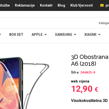
ritužbe
Reklamacije
Kontakt
Blog
Klub Vjernosti
pr
BOX SET
APPLE
SAMSUNG
XIAOMI
3D Obostrana
A6 (2018)
Šifra:
246825-0
web cijena
12,90
€
Visokokvalitetna 3D 