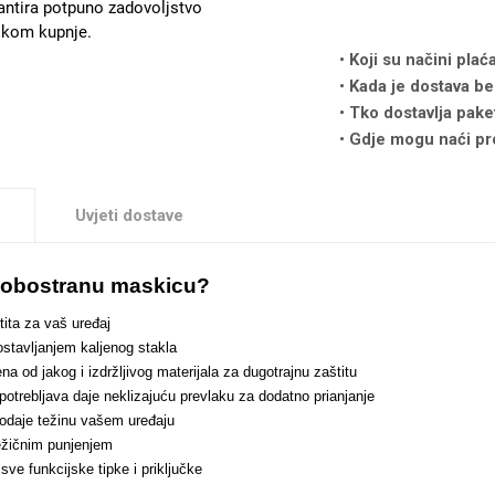
antira potpuno zadovoljstvo
likom kupnje.
Koji su načini plać
Kada je dostava be
Tko dostavlja pake
Gdje mogu naći pr
Uvjeti dostave
i obostranu maskicu?
ita za vaš uređaj
ostavljanjem kaljenog stakla
a od jakog i izdržljivog materijala za dugotrajnu zaštitu
upotrebljava daje neklizajuću prevlaku za dodatno prianjanje
 dodaje težinu vašem uređaju
ežičnim punjenjem
a sve funkcijske tipke i priključke