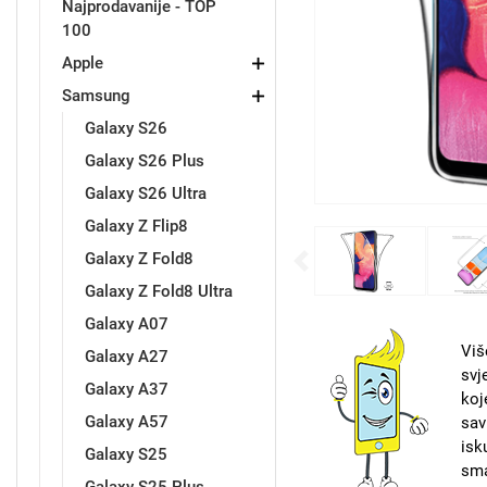
Najprodavanije - TOP
100
Držači za romobil
FM Transmitteri
USB kablovi
Samsung
Samsung
Babe
Držači za ruku
Šaljivi motivi
HDMI kabel
HI-FI linije
Huawei
Xiaomi
Apple
Samsung
Galaxy S26
Galaxy S26 Plus
Galaxy S26 Ultra
Galaxy Z Flip8
Punjači za mobitel
Ostali držači
AUX kablovi
Croatos
Sony
Najprodavanije - TOP 100
Adapteri za mobitel
Spigen maskice
LCD Tablet
Galaxy Z Fold8
Previous
Galaxy Z Fold8 Ultra
Galaxy A07
Viš
Galaxy A27
svj
Galaxy A37
koj
Univerzalno kaljeno staklo
Gym
Univerzalne futrole i
Unicorn kolekcija
Galaxy A57
sav
maskice
isk
Galaxy S25
sma