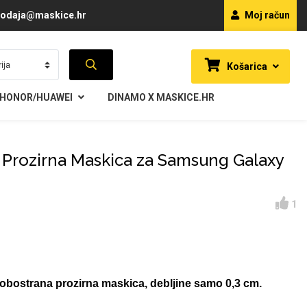
odaja@maskice.hr
Moj račun
Košarica
HONOR/HUAWEI
DINAMO X MASKICE.HR
 Prozirna Maskica za Samsung Galaxy
1
obostrana prozirna maskica, debljine samo 0,3 cm.