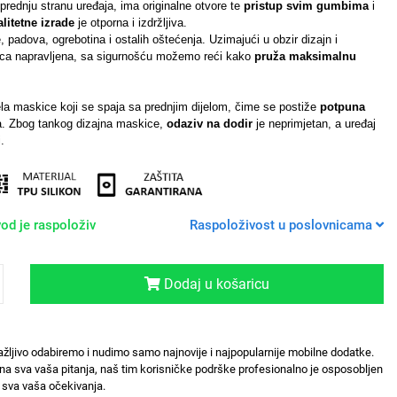
prednju stranu uređaja, ima originalne otvore te
pristup svim gumbima
i
alitetne izrade
je otporna i izdržljiva.
 padova, ogrebotina i ostalih oštećenja. Uzimajući u obzir dizajn i
kica napravljena, sa sigurnošću možemo reći kako
pruža maksimalnu
jela maskice koji se spaja sa prednjim dijelom, čime se postiže
potpuna
. Zbog tankog dizajna maskice,
odaziv na dodir
je neprimjetan, a uređaj
.
od je raspoloživ
Raspoloživost u poslovnicama
Dodaj u košaricu
ažljivo odabiremo i nudimo samo najnovije i najpopularnije mobilne dodatke.
na sva vaša pitanja, naš tim korisničke podrške profesionalno je osposobljen
sva vaša očekivanja.