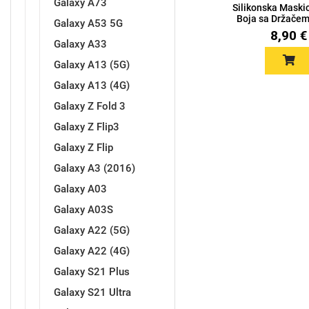
Galaxy A73
Za njega
Za nju
Silikonska Maski
Boja sa Držačem
Galaxy A53 5G
8,90 €
Galaxy A33
Galaxy A13 (5G)
Galaxy A13 (4G)
Galaxy Z Fold 3
Svijet životinja
Auto - Moto motivi
Galaxy Z Flip3
Galaxy Z Flip
Galaxy A3 (2016)
Galaxy A03
Galaxy A03S
Mandale / Cvjetni motivi
Citati & Stihovi
Galaxy A22 (5G)
Galaxy A22 (4G)
Galaxy S21 Plus
Galaxy S21 Ultra