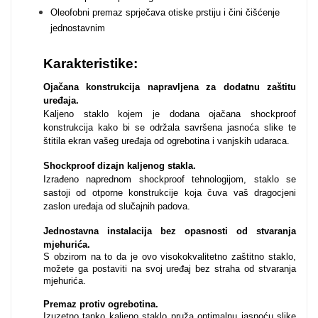
Oleofobni premaz sprječava otiske prstiju i čini čišćenje
Za njega
Za nju
jednostavnim
Karakteristike:
Ojačana konstrukcija napravljena za dodatnu zaštitu
uređaja.
Kaljeno staklo kojem je dodana ojačana shockproof
konstrukcija kako bi se održala savršena jasnoća slike te
Svijet životinja
Auto - Moto motivi
štitila ekran vašeg uređaja od ogrebotina i vanjskih udaraca.
Shockproof dizajn kaljenog stakla.
Izrađeno naprednom shockproof tehnologijom, staklo se
sastoji od otporne konstrukcije koja čuva vaš dragocjeni
zaslon uređaja od slučajnih padova.
Jednostavna instalacija bez opasnosti od stvaranja
mjehurića
.
Mandale / Cvjetni
Citati & Stihovi
S obzirom na to da je ovo visokokvalitetno zaštitno staklo,
motivi
možete ga postaviti na svoj uređaj bez straha od stvaranja
mjehurića.
Premaz protiv ogrebotina.
Izuzetno tanko kaljeno staklo pruža optimalnu jasnoću slike