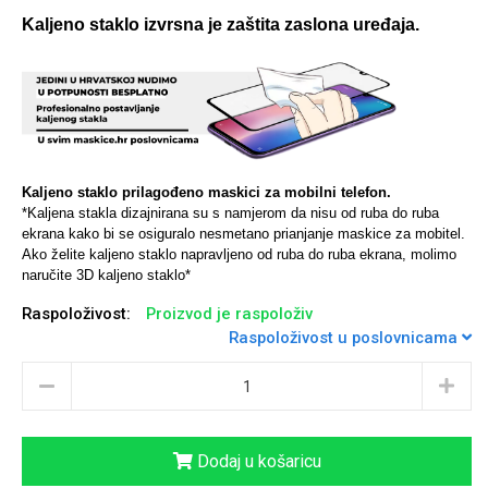
Kaljeno staklo izvrsna je zaštita zaslona uređaja.
Univerzalne futrole i
Sleng
Preklopne maskice
Feel Good
maskice
Kaljeno staklo prilagođeno maskici za mobilni telefon.
*Kaljena stakla dizajnirana su s namjerom da nisu od ruba do ruba
ekrana kako bi se osiguralo nesmetano prianjanje maskice za mobitel.
Ako želite kaljeno staklo napravljeno od ruba do ruba ekrana, molimo
naručite 3D kaljeno staklo*
Životinjsko carstvo
Takeoff
Raspoloživost:
Proizvod je raspoloživ
Raspoloživost u poslovnicama
Dodaj u košaricu
Svemirska kolekcija
Valentinovo