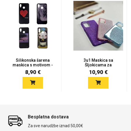
Silikonska šarena
3u1 Maskica sa
maskica s motivom -
Šljokicama za
Galaxy A...
Samsung Galaxy A6...
8,90 €
10,90 €
Besplatna dostava
Za sve narudžbe iznad 50,00€