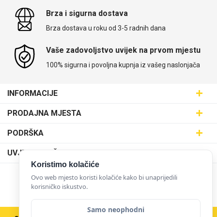
Brza i sigurna dostava
Brza dostava u roku od 3-5 radnih dana
Vaše zadovoljstvo uvijek na prvom mjestu
100% sigurna i povoljna kupnja iz vašeg naslonjača
INFORMACIJE
Maskice.hr - Web trgovina
PRODAJNA MJESTA
SVIJET MASKICA d.o.o.
Poslovnica Trešnjevka
PODRŠKA
Aleja javora 13, 10000 Zagreb
Poslovnica Dubrava
095 5555 345
Dostava
UVJETI KORIŠTENJA
prodaja@maskice.hr
Poslovnica Kvatrić
O nama
Koristimo kolačiće
Klub vjernosti
Poslovnica Velika Gorica
Ovo web mjesto koristi kolačiće kako bi unaprijedili
Karijera u maskice.hr
NAČINI PLAĆANJA
Obrazac za jednostrani raskid ugovora
korisničko iskustvo.
Poslovnica Karlovac
Postani partner
Uvjeti korištenja
Poslovnica Ilica
Samo neophodni
Zakupi franšizu
Pravne napomene