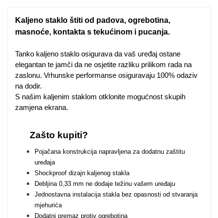
Zodiac
Halloween
Kaljeno staklo štiti od padova, ogrebotina,
masnoće, kontakta s tekućinom i pucanja.
Tanko kaljeno staklo osigurava da vaš uređaj ostane
elegantan te jamči da ne osjetite razliku prilikom rada na
zaslonu. Vrhunske performanse osiguravaju 100% odaziv
Doodles
Apstraktni motivi
na dodir.
S našim kaljenim staklom otklonite mogućnost skupih
zamjena ekrana.
Zašto kupiti?
Pojačana konstrukcija napravljena za dodatnu zaštitu
Monogrami
Dječji motivi
uređaja
Shockproof dizajn kaljenog stakla
Debljina 0,33 mm ne dodaje težinu vašem uređaju
Jednostavna instalacija stakla bez opasnosti od stvaranja
mjehurića
Dodatni premaz protiv ogrebotina