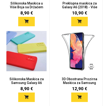
Silikonska Maskica u
Preklopna maskica za
Više Boja sa Držačem
Galaxy A6 (2018) - Više
Gala...
b...
8,90 €
10,90 €
Silikonska Maskica za
3D Obostrana Prozirna
Samsung Galaxy A6
Maskica za Samsung
(2018)...
Galax...
8,90 €
12,90 €