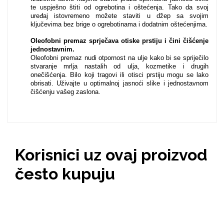
te uspješno štiti od ogrebotina i oštećenja. Tako da svoj
uređaj istovremeno možete staviti u džep sa svojim
ključevima bez brige o ogrebotinama i dodatnim oštećenjima.
MarbleMania
Oleofobni premaz sprječava otiske prstiju i čini čišćenje
jednostavnim.
Oleofobni premaz nudi otpornost na ulje kako bi se spriječilo
stvaranje mrlja nastalih od ulja, kozmetike i drugih
onečišćenja. Bilo koji tragovi ili otisci prstiju mogu se lako
obrisati. Uživajte u optimalnoj jasnoći slike i jednostavnom
čišćenju vašeg zaslona.
Gaming motivi
Crtani filmovi
Korisnici uz ovaj proizvod
često kupuju
Sportski motivi
Obiteljski motivi