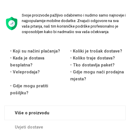
Svoje proizvode pažljivo odabiremo i nudimo samo najnovije i
najpopularnije mobilne dodatke. Znajući odgovore na sva
vaša pitanja, naš tim korisničke podrške profesionalno je
osposobljen kako bi nadmašio sva vaša očekivanja.
Love motivi
I Need Some Space
Koji su načini plaćanja?
Koliki je trošak dostave?
Kada je dostava
Koliko traje dostava?
besplatna?
Tko dostavlja paket?
Veleprodaja?
Gdje mogu naći prodajna
mjesta?
Quotes Collection
Cirkus
Gdje mogu pratiti
pošiljku?
Više o proizvodu
Uvjeti dostave