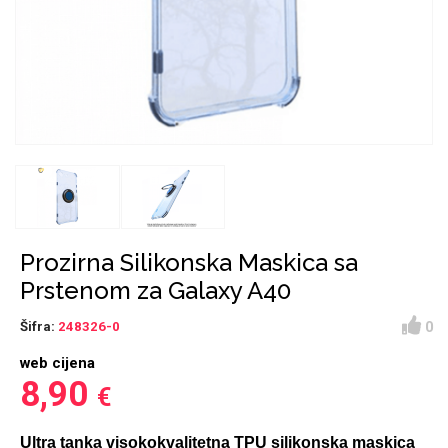
Držači za romobil
FM Transmitteri
USB kablovi
Huawei
Babe
Držači za ruku
Šaljivi motivi
HDMI kabel
HI-FI linije
Samsung
Huawei
Sony
Ostali držači
AUX kablovi
Croatos
Xiaomi
Adapteri za mobitel
Punjači za mobitel
Najprodavanije -
LCD Tablet
TOP 100
Prozirna Silikonska Maskica sa
Prstenom za Galaxy A40
0
Šifra:
248326-0
web cijena
Spigen maskice
Univerzalno kaljeno
8,90
€
Gym
Unicorn kolekcija
staklo
Ultra tanka visokokvalitetna TPU silikonska maskica