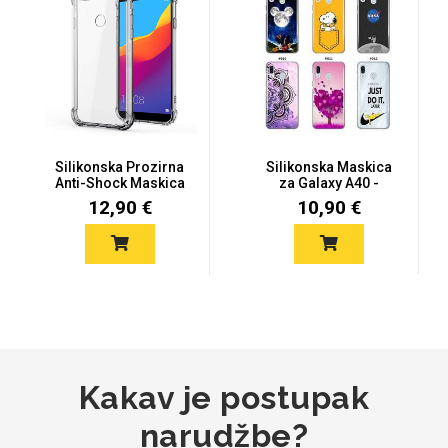
Za njega
Za nju
Silikonska Prozirna
Silikonska Maskica
Anti-Shock Maskica
za Galaxy A40 -
Svijet životinja
Auto - Moto motivi
za Sams...
Šareni moti...
12,90 €
10,90 €
Mandale / Cvjetni
Citati & Stihovi
motivi
Kakav je postupak
narudžbe?