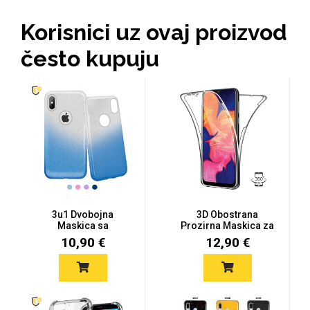
Zodiac
Halloween
Korisnici uz ovaj proizvod
često kupuju
Doodles
Apstraktni motivi
3u1 Dvobojna
3D Obostrana
Monogrami
Dječji motivi
Maskica sa
Prozirna Maskica za
Šljokicama za
Samsung Galax...
10,90 €
12,90 €
Samsung...