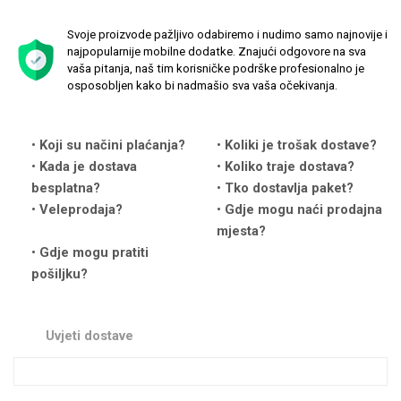
Svoje proizvode pažljivo odabiremo i nudimo samo najnovije i
najpopularnije mobilne dodatke. Znajući odgovore na sva
vaša pitanja, naš tim korisničke podrške profesionalno je
osposobljen kako bi nadmašio sva vaša očekivanja.
Love motivi
I Need Some Space
Koji su načini plaćanja?
Koliki je trošak dostave?
Kada je dostava
Koliko traje dostava?
besplatna?
Tko dostavlja paket?
Veleprodaja?
Gdje mogu naći prodajna
mjesta?
Gdje mogu pratiti
Quotes Collection
Cirkus
pošiljku?
Uvjeti dostave