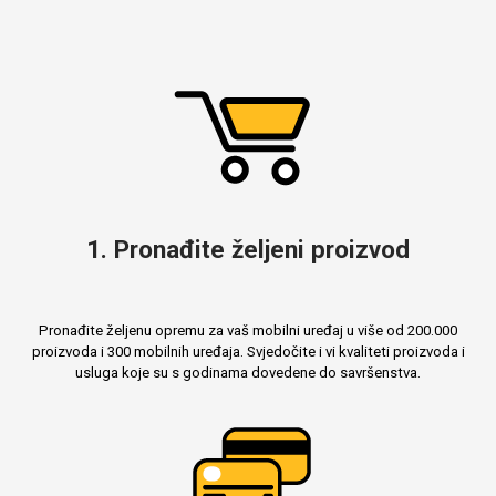
MarbleMania
1. Pronađite željeni proizvod
Gaming motivi
Crtani filmovi
Pronađite željenu opremu za vaš mobilni uređaj u više od 200.000
proizvoda i 300 mobilnih uređaja. Svjedočite i vi kvaliteti proizvoda i
usluga koje su s godinama dovedene do savršenstva.
Sportski motivi
Obiteljski motivi