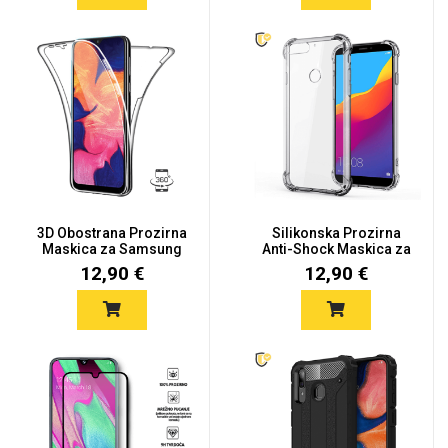
3D Obostrana Prozirna
Silikonska Prozirna
Maskica za Samsung
Anti-Shock Maskica za
Galax...
Sams...
12,90 €
12,90 €