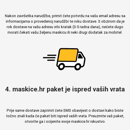
Nakon završetka narudžbe, primit ćete potvrdu na vašu email adresu sa
informacijama o provedenoj narudžbi te roku dostave. S obzirom da je
rok dostave na vašu adresu vrlo kratak (3-5 radna dana), nećete dugo
morati čekati vašu željenu maskicu ili neki drugi dodatak za mobitel.
4. maskice.hr paket je ispred vaših vrata
Prije same dostave zaprimit ćete SMS obavijest o dostavi kako biste
točno znali kada će paket biti ispred vaših vrata. Preuzmite vaš paket,
otvorite ga i ocijenite svoje maskice.hr iskustvo.