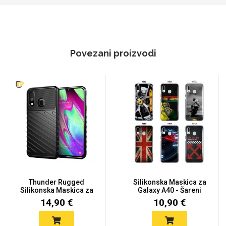
Povezani proizvodi
Thunder Rugged
Silikonska Maskica za
Silikonska Maskica za
Galaxy A40 - Šareni
Galaxy A4...
moti...
14,90 €
10,90 €