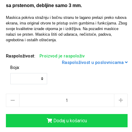
sa prstenom, debljine samo 3 mm.
Maskica pokriva stražnju i bočnu stranu te lagano prelazi preko rubova
ekrana, ima original otvore te pristup svim gumbima i funkcijama.
Zbog
svoje kvalitetne izrade otporna je i izdržljiva. Na pozadini maskice
Univerzalne futrole i
Sleng
Preklopne maskice
Feel Good
nalazi se prsten. Maskica štiti od udaraca, nečistoće, padova,
maskice
ogrebotina i ostalih oštećenja.
Raspoloživost:
Proizvod je raspoloživ
Raspoloživost u poslovnicama
Boja:
Životinjsko carstvo
Takeoff
Dodaj u košaricu
Svemirska kolekcija
Valentinovo