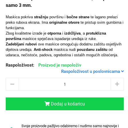
samo 3 mm.
Maskica pokriva
stražnju
površinu i
bočne strane
te lagano prelazi
preko rubova ekrana. Ima
originalne otvore
te pristup svim gumbima i
funkcijama.
Univerzalne futrole i
Sleng
Preklopne maskice
Feel Good
Zbog kvalitetne izrade je
otporna
i
izdržljiva
, a
protuklizna
maskice
površina
maskice sprječava ispadanje uređaja iz ruke.
Zadebljani rubovi
ove maskice omogućuju dodatnu zaštitu osjetljivih
dijelova uređaja.
Anti-shock
maskica nudi
pouzdanu zaštitu
od
udaraca, nečistoće, padova, ogrebotina i ostalih mogućih oštećenja.
Raspoloživost:
Proizvod je raspoloživ
Raspoloživost u poslovnicama
Životinjsko carstvo
Takeoff
Dodaj u košaricu
Svemirska kolekcija
Valentinovo
Svoje proizvode pažljivo odabiremo i nudimo samo najnovije i