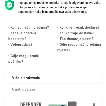
najpopularnije mobilne dodatke. Znajući odgovore na sva vaša
pitanja, naš tim korisničke podrške profesionalno je
osposobljen kako bi nadmašio sva vaša očekivanja.
Koji su načini plaćanja?
Koliki je trošak dostave?
Love motivi
I Need Some Space
Kada je dostava
Koliko traje dostava?
besplatna?
Tko dostavlja paket?
Veleprodaja?
Gdje mogu naći prodajna
mjesta?
Gdje mogu pratiti
pošiljku?
Quotes Collection
Cirkus
Više o proizvodu
Uvjeti dostave