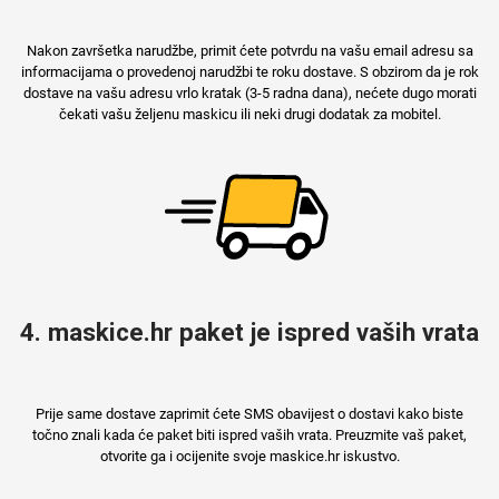
Nakon završetka narudžbe, primit ćete potvrdu na vašu email adresu sa
informacijama o provedenoj narudžbi te roku dostave. S obzirom da je rok
dostave na vašu adresu vrlo kratak (3-5 radna dana), nećete dugo morati
Mix
čekati vašu željenu maskicu ili neki drugi dodatak za mobitel.
4. maskice.hr paket je ispred vaših vrata
Prije same dostave zaprimit ćete SMS obavijest o dostavi kako biste
točno znali kada će paket biti ispred vaših vrata. Preuzmite vaš paket,
otvorite ga i ocijenite svoje maskice.hr iskustvo.