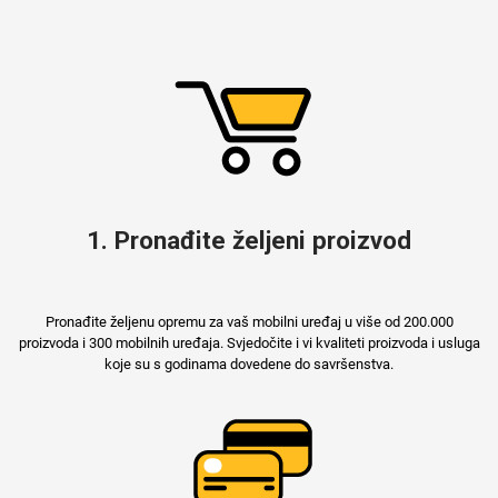
Za njega
Za nju
Svijet životinja
Auto - Moto motivi
1. Pronađite željeni proizvod
Pronađite željenu opremu za vaš mobilni uređaj u više od 200.000
proizvoda i 300 mobilnih uređaja. Svjedočite i vi kvaliteti proizvoda i usluga
koje su s godinama dovedene do savršenstva.
Mandale / Cvjetni
Citati & Stihovi
motivi