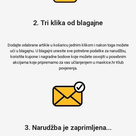
MarbleMania
2. Tri klika od blagajne
Dodajte odabrane artikle u košaricu jednim klikom i nakon toga možete
ući u blagajnu. U blagajni unesite sve potrebne podatke za narudžbu,
koristite kupone i nagradne bodove koje možete osvojiti u posebnim
akcijama koje pripremamo za vas učlanjenjem u maskice.hr Klub
Gaming motivi
Crtani filmovi
povjerenja.
Sportski motivi
Obiteljski motivi
3. Narudžba je zaprimljena...