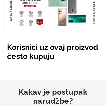
Zodiac
Halloween
Doodles
Apstraktni motivi
Korisnici uz ovaj proizvod
često kupuju
Monogrami
Dječji motivi
Kakav je postupak
narudžbe?