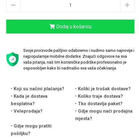
Dodaj u košaricu
Love motivi
I Need Some Space
Svoje proizvode pažljivo odabiremo i nudimo samo najnovije i
najpopularnije mobilne dodatke. Znajući odgovore na sva
vaša pitanja, naš tim korisničke podrške profesionalno je
osposobljen kako bi nadmašio sva vaša očekivanja.
Koji su načini plaćanja?
Koliki je trošak dostave?
Quotes Collection
Cirkus
Kada je dostava
Koliko traje dostava?
besplatna?
Tko dostavlja paket?
Veleprodaja?
Gdje mogu naći prodajna
mjesta?
Gdje mogu pratiti
pošiljku?