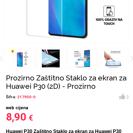
Držači za romobil
FM Transmitteri
USB kablovi
Huawei
Babe
Držači za ruku
Šaljivi motivi
HDMI kabel
HI-FI linije
Samsung
Huawei
Sony
Previous
Ostali držači
AUX kablovi
Croatos
Xiaomi
Najprodavanije - TOP
Adapteri za mobitel
Punjači za mobitel
LCD Tablet
100
Prozirno Zaštitno Staklo za ekran za
Huawei P30 (2D) - Prozirno
2
Šifra:
217950-0
web cijena
Spigen maskice
Univerzalno kaljeno
8,90
€
Gym
Unicorn kolekcija
staklo
Huawei P30 Zaštitno Staklo za ekran za Huawei P30