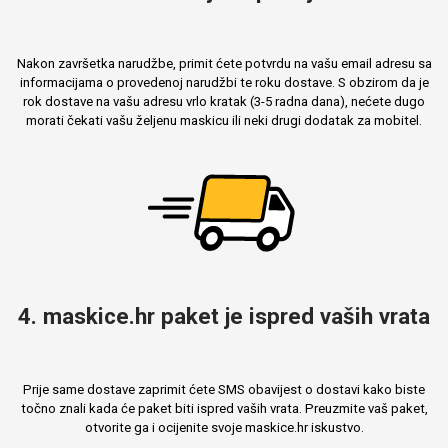
Nakon završetka narudžbe, primit ćete potvrdu na vašu email adresu sa
informacijama o provedenoj narudžbi te roku dostave. S obzirom da je
rok dostave na vašu adresu vrlo kratak (3-5 radna dana), nećete dugo
morati čekati vašu željenu maskicu ili neki drugi dodatak za mobitel.
4. maskice.hr paket je ispred vaših vrata
Prije same dostave zaprimit ćete SMS obavijest o dostavi kako biste
točno znali kada će paket biti ispred vaših vrata. Preuzmite vaš paket,
otvorite ga i ocijenite svoje maskice.hr iskustvo.