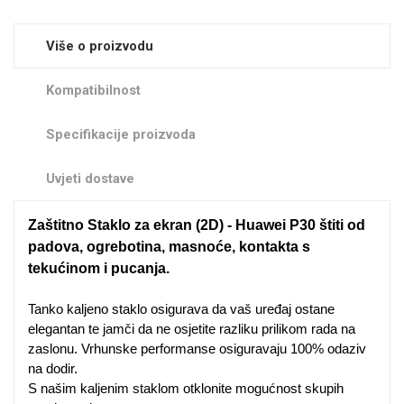
Zodiac
Halloween
Više o proizvodu
Kompatibilnost
Specifikacije proizvoda
Doodles
Apstraktni motivi
Uvjeti dostave
Zaštitno Staklo za ekran (2D) - Huawei P30 štiti od
padova, ogrebotina, masnoće, kontakta s
tekućinom i pucanja.
Monogrami
Dječji motivi
Tanko kaljeno staklo osigurava da vaš uređaj ostane
elegantan te jamči da ne osjetite razliku prilikom rada na
zaslonu. Vrhunske performanse osiguravaju 100% odaziv
na dodir.
S našim kaljenim staklom otklonite mogućnost skupih