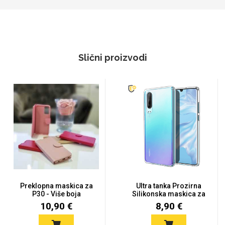
Slični proizvodi
Preklopna maskica za
Ultra tanka Prozirna
P30 - Više boja
Silikonska maskica za
Hua...
10,90 €
8,90 €