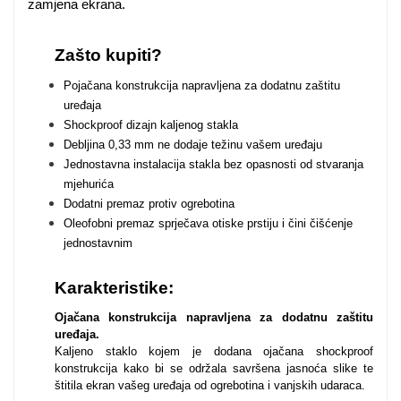
zamjena ekrana.
Za njega
Za nju
Zašto kupiti?
Pojačana konstrukcija napravljena za dodatnu zaštitu
uređaja
Shockproof dizajn kaljenog stakla
Debljina 0,33 mm ne dodaje težinu vašem uređaju
Jednostavna instalacija stakla bez opasnosti od stvaranja
Svijet životinja
Auto - Moto motivi
mjehurića
Dodatni premaz protiv ogrebotina
Oleofobni premaz sprječava otiske prstiju i čini čišćenje
jednostavnim
Karakteristike:
Mandale / Cvjetni
Citati & Stihovi
Ojačana konstrukcija napravljena za dodatnu zaštitu
uređaja.
motivi
Kaljeno staklo kojem je dodana ojačana shockproof
konstrukcija kako bi se održala savršena jasnoća slike te
štitila ekran vašeg uređaja od ogrebotina i vanjskih udaraca.