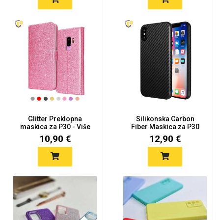
Glitter Preklopna
Silikonska Carbon
maskica za P30 - Više
Fiber Maskica za P30
boja
10,90 €
12,90 €