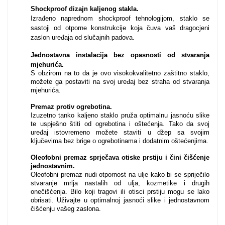
Shockproof dizajn kaljenog stakla.
Izrađeno naprednom shockproof tehnologijom, staklo se
sastoji od otporne konstrukcije koja čuva vaš dragocjeni
MarbleMania
zaslon uređaja od slučajnih padova.
Jednostavna instalacija bez opasnosti od stvaranja
mjehurića
.
S obzirom na to da je ovo visokokvalitetno zaštitno staklo,
možete ga postaviti na svoj uređaj bez straha od stvaranja
mjehurića.
Premaz protiv ogrebotina.
Gaming motivi
Crtani filmovi
Izuzetno tanko kaljeno staklo pruža optimalnu jasnoću slike
te uspješno štiti od ogrebotina i oštećenja. Tako da svoj
uređaj istovremeno možete staviti u džep sa svojim
ključevima bez brige o ogrebotinama i dodatnim oštećenjima.
Oleofobni premaz sprječava otiske prstiju i čini čišćenje
jednostavnim.
Oleofobni premaz nudi otpornost na ulje kako bi se spriječilo
stvaranje mrlja nastalih od ulja, kozmetike i drugih
Sportski motivi
Obiteljski motivi
onečišćenja. Bilo koji tragovi ili otisci prstiju mogu se lako
obrisati. Uživajte u optimalnoj jasnoći slike i jednostavnom
čišćenju vašeg zaslona.