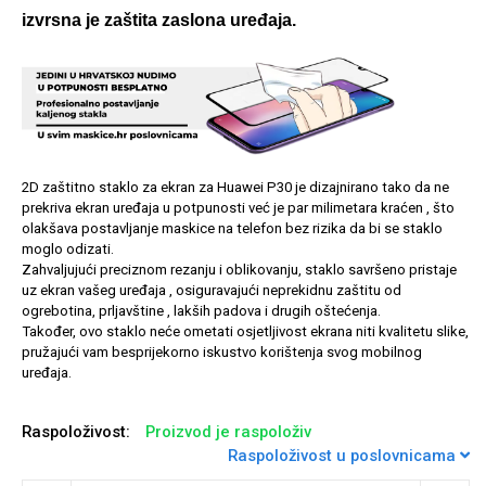
izvrsna je zaštita zaslona uređaja.
Univerzalne futrole i
Sleng
Preklopne maskice
Feel Good
maskice
2D zaštitno staklo za ekran za Huawei P30 je dizajnirano tako da ne
prekriva ekran uređaja u potpunosti već je par milimetara kraćen , što
olakšava postavljanje maskice na telefon bez rizika da bi se staklo
moglo odizati.
Zahvaljujući preciznom rezanju i oblikovanju, staklo savršeno pristaje
Životinjsko carstvo
Takeoff
uz ekran vašeg uređaja , osiguravajući neprekidnu zaštitu od
ogrebotina, prljavštine , lakših padova i drugih oštećenja.
Također, ovo staklo neće ometati osjetljivost ekrana niti kvalitetu slike,
pružajući vam besprijekorno iskustvo korištenja svog mobilnog
uređaja.
Raspoloživost:
Proizvod je raspoloživ
Raspoloživost u poslovnicama
Svemirska kolekcija
Valentinovo