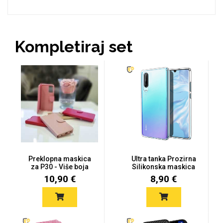
Kompletiraj set
Mix
Preklopna maskica
Ultra tanka Prozirna
za P30 - Više boja
Silikonska maskica
za Hua...
10,90 €
8,90 €