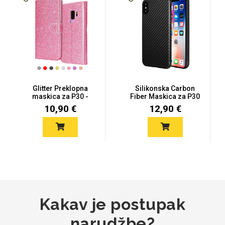
Glitter Preklopna
Silikonska Carbon
maskica za P30 -
Fiber Maskica za P30
Više boja
10,90 €
12,90 €
Kakav je postupak
narudžbe?