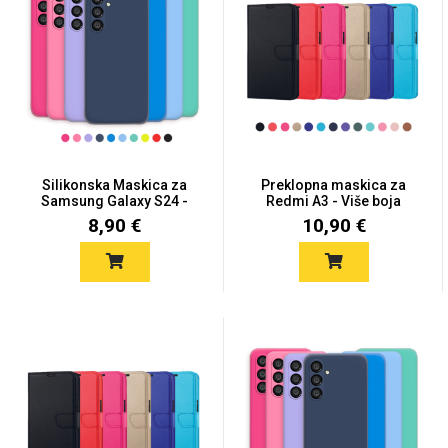
Silikonska Maskica za
Preklopna maskica za
Samsung Galaxy S24 -
Redmi A3 - Više boja
Viš...
8,90 €
10,90 €