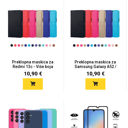
Zodiac
Halloween
Doodles
Apstraktni motivi
Preklopna maskica za
Preklopna maskica za
Redmi 13c - Više boja
Samsung Galaxy A52 /
A52...
10,90 €
10,90 €
Monogrami
Dječji motivi