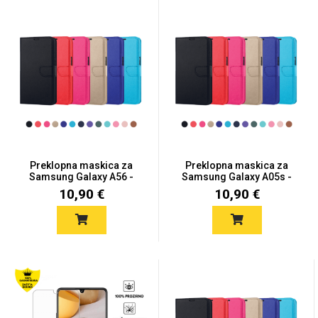
Preklopna maskica za
Preklopna maskica za
Samsung Galaxy A56 -
Samsung Galaxy A05s -
Više...
Viš...
10,90 €
10,90 €