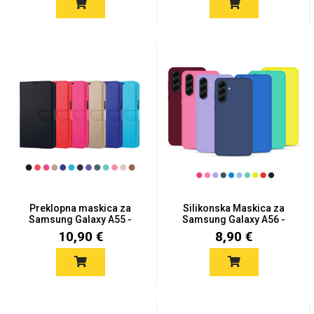
Love motivi
I Need Some Space
Quotes Collection
Cirkus
Preklopna maskica za
Silikonska Maskica za
Samsung Galaxy A55 -
Samsung Galaxy A56 -
Više...
Viš...
10,90 €
8,90 €