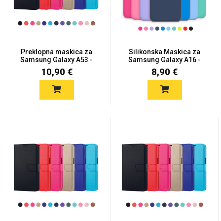
Preklopna maskica za
Silikonska Maskica za
Samsung Galaxy A53 -
Samsung Galaxy A16 -
Više...
Viš...
10,90 €
8,90 €