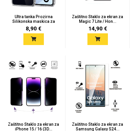
Ultra tanka Prozirna
Zaštitno Staklo za ekran za
MarbleMania
Silikonska maskica za
Magic 7 Lite / Hon...
Sam...
8,90 €
14,90 €
Gaming motivi
Crtani filmovi
Sportski motivi
Obiteljski motivi
Zaštitno Staklo za ekran za
Zaštitno Staklo za ekran za
iPhone 15 / 16 (3D...
Samsung Galaxy S24...