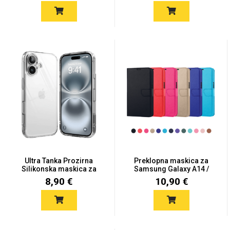
Ultra Tanka Prozirna
Preklopna maskica za
Silikonska maskica za
Samsung Galaxy A14 /
iPh...
A14...
8,90 €
10,90 €