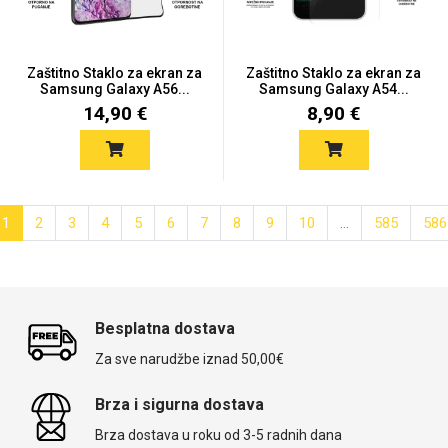
Zaštitno Staklo za ekran za
Zaštitno Staklo za ekran za
Samsung Galaxy A56...
Samsung Galaxy A54...
14,90 €
8,90 €
1
2
3
4
5
6
7
8
9
10
...
585
586
Besplatna dostava
Za sve narudžbe iznad 50,00€
Brza i sigurna dostava
Brza dostava u roku od 3-5 radnih dana