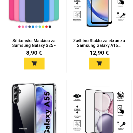
Za njega
Za nju
Silikonska Maskica za
Zaštitno Staklo za ekran za
Samsung Galaxy S25 -
Samsung Galaxy A16...
Viš...
8,90 €
12,90 €
Svijet životinja
Auto - Moto motivi
Mandale / Cvjetni
Citati & Stihovi
motivi