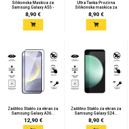
Silikonska Maskica za
Ultra Tanka Prozirna
Samsung Galaxy A55 -
Silikonska maskica za
Viš...
iPh...
8,90 €
8,90 €
Univerzalne futrole i
Sleng
Preklopne maskice
Feel Good
maskice
Životinjsko carstvo
Takeoff
Zaštitno Staklo za ekran za
Zaštitno Staklo za ekran za
Samsung Galaxy A36...
Samsung Galaxy S24...
12,90 €
8,90 €
Svemirska kolekcija
Valentinovo