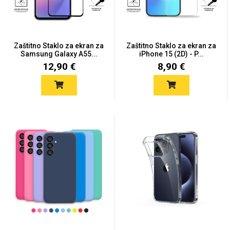
Držači za romobil
FM Transmitteri
USB kablovi
Huawei
Babe
Držači za ruku
Šaljivi motivi
HDMI kabel
HI-FI linije
Samsung
Huawei
Sony
Zaštitno Staklo za ekran za
Zaštitno Staklo za ekran za
Samsung Galaxy A55...
iPhone 15 (2D) - P...
12,90 €
8,90 €
Ostali držači
AUX kablovi
Croatos
Xiaomi
Najprodavanije - TOP
Adapteri za mobitel
Punjači za mobitel
LCD Tablet
100
Spigen maskice
Univerzalno kaljeno
Gym
Unicorn kolekcija
staklo