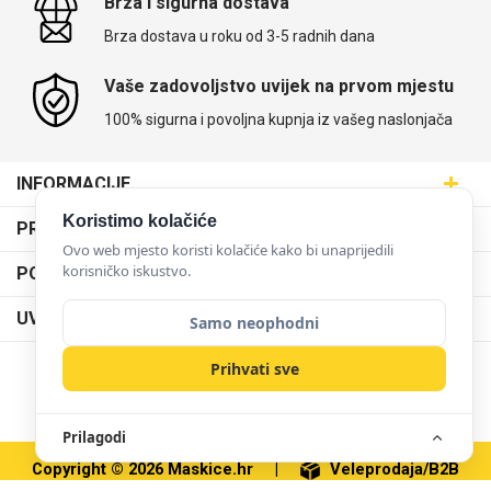
Brza i sigurna dostava
Brza dostava u roku od 3-5 radnih dana
Vaše zadovoljstvo uvijek na prvom mjestu
100% sigurna i povoljna kupnja iz vašeg naslonjača
INFORMACIJE
Maskice.hr - Web trgovina
Koristimo kolačiće
PRODAJNA MJESTA
SVIJET MASKICA d.o.o.
Ovo web mjesto koristi kolačiće kako bi unaprijedili
Poslovnica Trešnjevka
korisničko iskustvo.
PODRŠKA
Aleja javora 13, 10000 Zagreb
Poslovnica Dubrava
095 5555 345
Dostava
UVJETI KORIŠTENJA
Samo neophodni
prodaja@maskice.hr
Poslovnica Kvatrić
O nama
Klub vjernosti
Prihvati sve
Poslovnica Velika Gorica
Karijera u maskice.hr
NAČINI PLAĆANJA
Obrazac za jednostrani raskid ugovora
Poslovnica Karlovac
Postani partner
Uvjeti korištenja
Prilagodi
Poslovnica Ilica
Zakupi franšizu
Pravne napomene
Copyright © 2026 Maskice.hr
|
Veleprodaja/B2B
Poslovnica Križevci
Kontakt