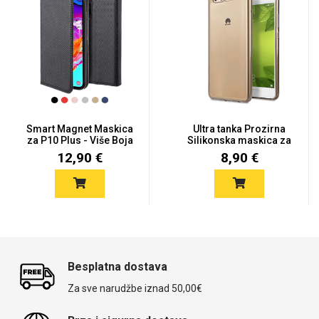
Smart Magnet Maskica
Ultra tanka Prozirna
za P10 Plus - Više Boja
Silikonska maskica za
Hua...
12,90 €
8,90 €
Besplatna dostava
Za sve narudžbe iznad 50,00€