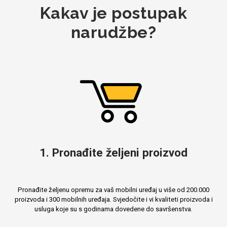
Kakav je postupak
Za njega
Za nju
narudžbe?
Svijet životinja
Auto - Moto motivi
1. Pronađite željeni proizvod
Mandale / Cvjetni
Citati & Stihovi
Pronađite željenu opremu za vaš mobilni uređaj u više od 200.000
motivi
proizvoda i 300 mobilnih uređaja. Svjedočite i vi kvaliteti proizvoda i
usluga koje su s godinama dovedene do savršenstva.