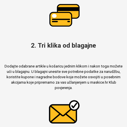
MarbleMania
2. Tri klika od blagajne
Gaming motivi
Crtani filmovi
Dodajte odabrane artikle u košaricu jednim klikom i nakon toga možete
ući u blagajnu. U blagajni unesite sve potrebne podatke za narudžbu,
koristite kupone i nagradne bodove koje možete osvojiti u posebnim
akcijama koje pripremamo za vas učlanjenjem u maskice.hr Klub
povjerenja.
Sportski motivi
Obiteljski motivi