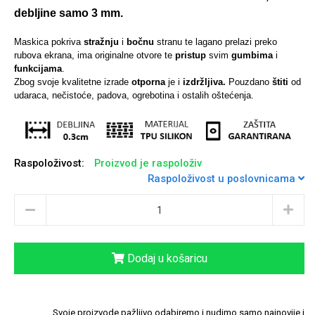
debljine samo 3 mm.
Maskica pokriva
stražnju
i
bočnu
stranu te lagano prelazi preko
rubova ekrana, ima originalne otvore te
pristup
svim
gumbima
i
funkcijama
.
Univerzalne futrole i
Sleng
Preklopne maskice
Feel Good
Zbog svoje kvalitetne izrade
otporna
je i
izdržljiva.
Pouzdano
štiti
od
maskice
udaraca, nečistoće, padova, ogrebotina i ostalih oštećenja.
Raspoloživost:
Proizvod je raspoloživ
Raspoloživost u poslovnicama
Životinjsko carstvo
Takeoff
Dodaj u košaricu
Svemirska kolekcija
Valentinovo
Svoje proizvode pažljivo odabiremo i nudimo samo najnovije i