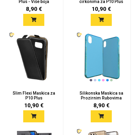
Plus - Više boja
cirkonima za P10 Plus
- Vi...
8,90 €
10,90 €
Slim Flexi Maskica za
Silikonska Maskica sa
P10 Plus
Prozirnim Rubovima
za P1...
10,90 €
8,90 €