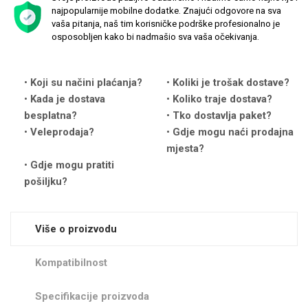
najpopularnije mobilne dodatke. Znajući odgovore na sva
vaša pitanja, naš tim korisničke podrške profesionalno je
osposobljen kako bi nadmašio sva vaša očekivanja.
Koji su načini plaćanja?
Koliki je trošak dostave?
Love motivi
I Need Some Space
Kada je dostava
Koliko traje dostava?
besplatna?
Tko dostavlja paket?
Veleprodaja?
Gdje mogu naći prodajna
mjesta?
Gdje mogu pratiti
pošiljku?
Quotes Collection
Cirkus
Više o proizvodu
Kompatibilnost
Specifikacije proizvoda