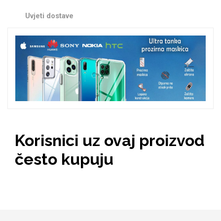
Zodiac
Halloween
Uvjeti dostave
Doodles
Apstraktni motivi
Korisnici uz ovaj proizvod
često kupuju
Monogrami
Dječji motivi