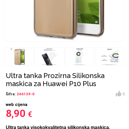
Držači za romobil
FM Transmitteri
USB kablovi
Huawei
Babe
Držači za ruku
Šaljivi motivi
HDMI kabel
HI-FI linije
Samsung
Huawei
Sony
Ostali držači
AUX kablovi
Croatos
Xiaomi
Adapteri za mobitel
Punjači za mobitel
Najprodavanije -
LCD Tablet
TOP 100
Ultra tanka Prozirna Silikonska
maskica za Huawei P10 Plus
0
Šifra:
246139-0
web cijena
Spigen maskice
Univerzalno kaljeno
8,90
€
Gym
Unicorn kolekcija
staklo
Ultra tanka visokokvalitetna silikonska maskica,