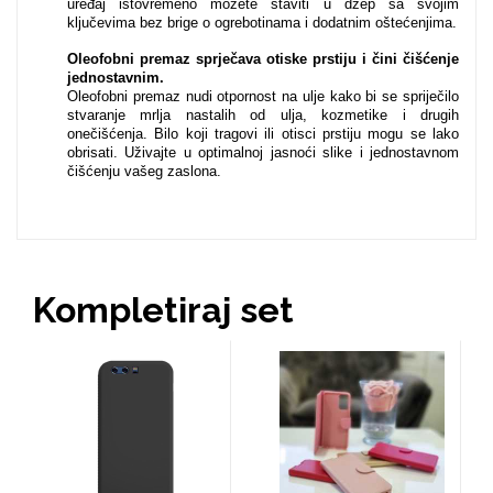
uređaj istovremeno možete staviti u džep sa svojim
ključevima bez brige o ogrebotinama i dodatnim oštećenjima.
Oleofobni premaz sprječava otiske prstiju i čini čišćenje
MarbleMania
jednostavnim.
Oleofobni premaz nudi otpornost na ulje kako bi se spriječilo
stvaranje mrlja nastalih od ulja, kozmetike i drugih
onečišćenja. Bilo koji tragovi ili otisci prstiju mogu se lako
obrisati. Uživajte u optimalnoj jasnoći slike i jednostavnom
čišćenju vašeg zaslona.
Gaming motivi
Crtani filmovi
Kompletiraj set
Sportski motivi
Obiteljski motivi