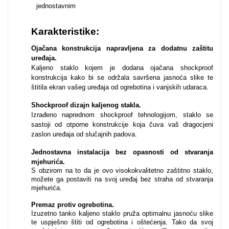
jednostavnim
Za njega
Za nju
Karakteristike:
Ojačana konstrukcija napravljena za dodatnu zaštitu
uređaja.
Kaljeno staklo kojem je dodana ojačana shockproof
konstrukcija kako bi se održala savršena jasnoća slike te
štitila ekran vašeg uređaja od ogrebotina i vanjskih udaraca.
Svijet životinja
Auto - Moto motivi
Shockproof dizajn kaljenog stakla.
Izrađeno naprednom shockproof tehnologijom, staklo se
sastoji od otporne konstrukcije koja čuva vaš dragocjeni
zaslon uređaja od slučajnih padova.
Jednostavna instalacija bez opasnosti od stvaranja
mjehurića
.
S obzirom na to da je ovo visokokvalitetno zaštitno staklo,
možete ga postaviti na svoj uređaj bez straha od stvaranja
Mandale / Cvjetni
Citati & Stihovi
mjehurića.
motivi
Premaz protiv ogrebotina.
Izuzetno tanko kaljeno staklo pruža optimalnu jasnoću slike
te uspješno štiti od ogrebotina i oštećenja. Tako da svoj