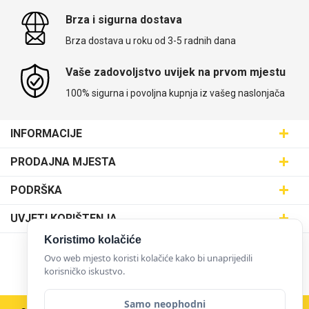
Brza i sigurna dostava
Brza dostava u roku od 3-5 radnih dana
Vaše zadovoljstvo uvijek na prvom mjestu
100% sigurna i povoljna kupnja iz vašeg naslonjača
INFORMACIJE
Maskice.hr - Web trgovina
PRODAJNA MJESTA
SVIJET MASKICA d.o.o.
Poslovnica Trešnjevka
PODRŠKA
Aleja javora 13, 10000 Zagreb
Poslovnica Dubrava
095 5555 345
Dostava
UVJETI KORIŠTENJA
prodaja@maskice.hr
Poslovnica Kvatrić
O nama
Klub vjernosti
Koristimo kolačiće
Poslovnica Velika Gorica
Karijera u maskice.hr
NAČINI PLAĆANJA
Ovo web mjesto koristi kolačiće kako bi unaprijedili
Obrazac za jednostrani raskid ugovora
korisničko iskustvo.
Poslovnica Karlovac
Postani partner
Uvjeti korištenja
Poslovnica Ilica
Zakupi franšizu
Samo neophodni
Pravne napomene