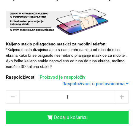
Univerzalne futrole i
Sleng
Preklopne maskice
Feel Good
maskice
Kaljeno staklo prilagođeno maskici za mobilni telefon.
*Kaljena stakla dizajnirana su s namjerom da nisu od ruba do ruba
ekrana kako bi se osiguralo nesmetano prianjanje maskice za mobitel.
Ako želite kaljeno staklo napravljeno od ruba do ruba ekrana, molimo
naručite 3D kaljeno staklo*
Raspoloživost:
Proizvod je raspoloživ
Životinjsko carstvo
Takeoff
Raspoloživost u poslovnicama
Dodaj u košaricu
Svemirska kolekcija
Valentinovo