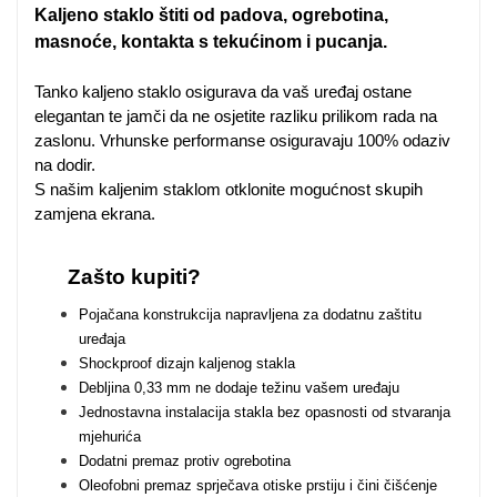
Zodiac
Halloween
Kaljeno staklo štiti od padova, ogrebotina,
masnoće, kontakta s tekućinom i pucanja.
Tanko kaljeno staklo osigurava da vaš uređaj ostane
elegantan te jamči da ne osjetite razliku prilikom rada na
zaslonu. Vrhunske performanse osiguravaju 100% odaziv
na dodir.
Doodles
Apstraktni motivi
S našim kaljenim staklom otklonite mogućnost skupih
zamjena ekrana.
Zašto kupiti?
Pojačana konstrukcija napravljena za dodatnu zaštitu
uređaja
Monogrami
Dječji motivi
Shockproof dizajn kaljenog stakla
Debljina 0,33 mm ne dodaje težinu vašem uređaju
Jednostavna instalacija stakla bez opasnosti od stvaranja
mjehurića
Dodatni premaz protiv ogrebotina
Oleofobni premaz sprječava otiske prstiju i čini čišćenje