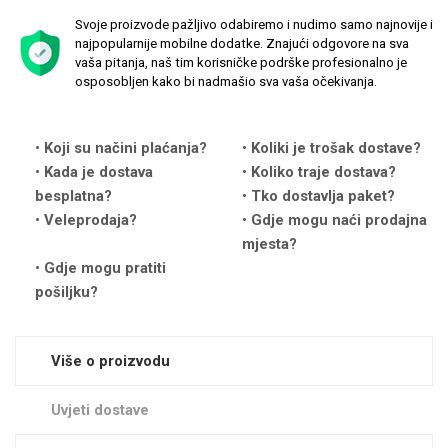
Svoje proizvode pažljivo odabiremo i nudimo samo najnovije i
najpopularnije mobilne dodatke. Znajući odgovore na sva
vaša pitanja, naš tim korisničke podrške profesionalno je
osposobljen kako bi nadmašio sva vaša očekivanja.
Love motivi
I Need Some Space
Koji su načini plaćanja?
Koliki je trošak dostave?
Kada je dostava
Koliko traje dostava?
besplatna?
Tko dostavlja paket?
Veleprodaja?
Gdje mogu naći prodajna
mjesta?
Gdje mogu pratiti
pošiljku?
Quotes Collection
Cirkus
Više o proizvodu
Uvjeti dostave