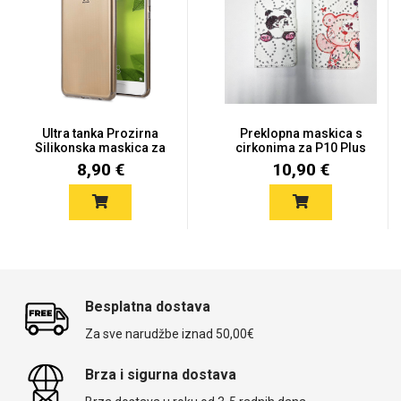
Ultra tanka Prozirna
Preklopna maskica s
Silikonska maskica za
cirkonima za P10 Plus
Hua...
- Vi...
8,90 €
10,90 €
Besplatna dostava
Za sve narudžbe iznad 50,00€
Brza i sigurna dostava