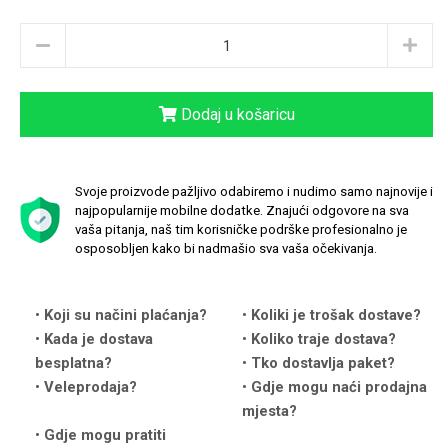
Dodaj u košaricu
Love motivi
I Need Some Space
Svoje proizvode pažljivo odabiremo i nudimo samo najnovije i
najpopularnije mobilne dodatke. Znajući odgovore na sva
vaša pitanja, naš tim korisničke podrške profesionalno je
osposobljen kako bi nadmašio sva vaša očekivanja.
Quotes Collection
Cirkus
Koji su načini plaćanja?
Koliki je trošak dostave?
Kada je dostava
Koliko traje dostava?
besplatna?
Tko dostavlja paket?
Veleprodaja?
Gdje mogu naći prodajna
mjesta?
Gdje mogu pratiti