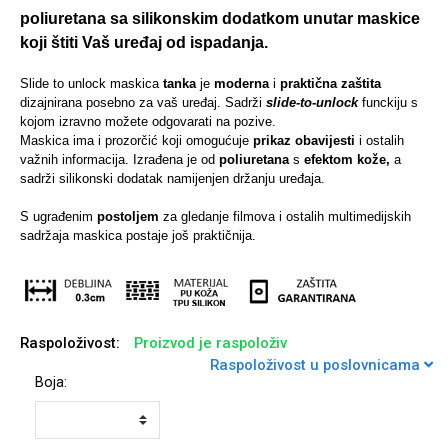
poliuretana sa silikonskim dodatkom unutar maskice
koji štiti Vaš uređaj od ispadanja.
Slide to unlock maskica
tanka
je
moderna
i
praktična zaštita
dizajnirana posebno za vaš uređaj. Sadrži
slide-to-unlock
funckiju s
Univerzalne futrole i
Sleng
Preklopne maskice
Feel Good
kojom izravno možete odgovarati na pozive.
maskice
Maskica ima i prozorčić koji omogućuje
prikaz obavijesti
i ostalih
važnih informacija. Izrađena je od
poliuretana
s
efektom kože,
a
sadrži silikonski dodatak namijenjen držanju uređaja.
S ugrađenim
postoljem
za gledanje filmova i ostalih multimedijskih
sadržaja maskica postaje još praktičnija.
Životinjsko carstvo
Takeoff
Raspoloživost:
Proizvod je raspoloživ
Raspoloživost u poslovnicama
Boja:
Svemirska kolekcija
Valentinovo