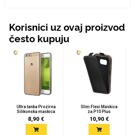
MarbleMania
Korisnici uz ovaj proizvod
često kupuju
Gaming motivi
Crtani filmovi
Ultra tanka Prozirna
Slim Flexi Maskica
Silikonska maskica
za P10 Plus
Sportski motivi
Obiteljski motivi
za Hua...
8,90 €
10,90 €