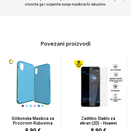
otvorite ga i ocijenite svoje maskice.hr iskustvo.
Povezani proizvodi
Silikonska Maskica sa
Zaštitno Staklo za
Prozirnim Rubovima
ekran (2D) - Huawei
za P1...
P10 Plu...
8,90 €
8,90 €