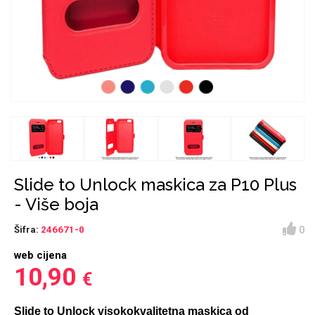
Držači za romobil
FM Transmitteri
USB kablovi
Huawei
Babe
Držači za ruku
Šaljivi motivi
HDMI kabel
HI-FI linije
Samsung
Huawei
Sony
Ostali držači
AUX kablovi
Croatos
Xiaomi
Adapteri za mobitel
Punjači za mobitel
Najprodavanije -
LCD Tablet
TOP 100
Slide to Unlock maskica za P10 Plus
- Više boja
0
Šifra:
246671-0
web cijena
Spigen maskice
Univerzalno kaljeno
10,90
€
Gym
Unicorn kolekcija
staklo
Slide to Unlock visokokvalitetna maskica od