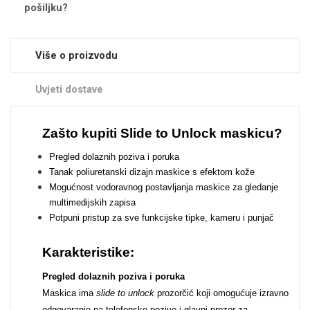
Zodiac
Halloween
pošiljku?
Više o proizvodu
Uvjeti dostave
Doodles
Apstraktni motivi
Zašto kupiti Slide to Unlock maskicu?
Pregled dolaznih poziva i poruka
Tanak poliuretanski dizajn maskice s efektom kože
Mogućnost vodoravnog postavljanja maskice za gledanje
multimedijskih zapisa
Potpuni pristup za sve funkcijske tipke, kameru i punjač
Monogrami
Dječji motivi
Karakteristike:
Pregled dolaznih poziva i poruka
Maskica ima
slide to unlock
prozorčić koji omogućuje izravno
odgovaranje na telefonske pozive i glavni prozor za