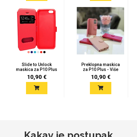
Mix
Slide to Unlock
Preklopna maskica
maskica za P10 Plus
za P10 Plus - Više
- Više boj...
boja
10,90 €
10,90 €
Kakav je postupak