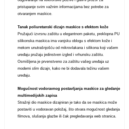
pristupanje svim važnim informacijama bez potrebe za
Za njega
Za nju
otvaranjem maskice.
Tanak poliuretanski dizajn maskice s efektom kože
Pružajući izvrsnu zaštitu u elegantnom paketu, preklopna PU
silikonska maskica ima vanjsku oblogu s efektom kože i
mekom unutrašnjošću od mikrovlakana i silikona koji vašem
uređaju pružaju jedinstven izgled i vrhunsku zaštitu.
Svijet životinja
Auto - Moto motivi
Osmišljena je prvenstveno za zaštitu vašeg uređaja uz
moderni
slim
dizajn, kako ne bi dodavala težinu vašem
uređaju.
Mogućnost vodoravnog postavljanja maskice za gledanje
multimedijskih zapisa
Mandale / Cvjetni
Citati & Stihovi
Stražnji dio maskice dizajniran je tako da se maskica može
motivi
postaviti u vodoravan položaj, što otvara mogućnost gledanja
filmova, slušanja glazbe ili čak pregledavanja web stranica.