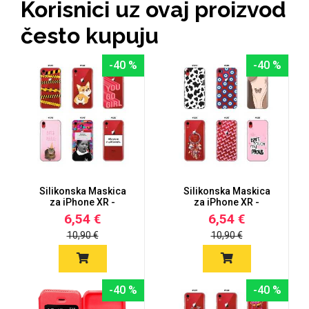
Korisnici uz ovaj proizvod
Zodiac
Halloween
često kupuju
-40 %
-40 %
Doodles
Apstraktni motivi
Silikonska Maskica
Silikonska Maskica
za iPhone XR -
za iPhone XR -
Šareni motiv...
Šareni motiv...
6,54 €
6,54 €
Monogrami
Dječji motivi
10,90 €
10,90 €
-40 %
-40 %