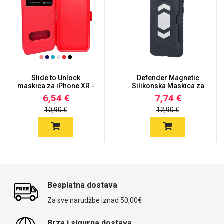
Slide to Unlock
Defender Magnetic
maskica za iPhone XR -
Silikonska Maskica za
Više bo...
iPhone...
6,54 €
7,74 €
10,90 €
12,90 €
Besplatna dostava
Za sve narudžbe iznad 50,00€
Brza i sigurna dostava