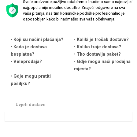
Svoje proizvode pažljivo odabiremo i nudimo samo najnovije i
najpopularnije mobilne dodatke. Znajući odgovore na sva
vaša pitanja, naš tim korisničke podrške profesionalno je
osposobljen kako bi nadmašio sva vaša očekivanja.
Koji su načini plaćanja?
Koliki je trošak dostave?
Love motivi
I Need Some Space
Kada je dostava
Koliko traje dostava?
besplatna?
Tko dostavlja paket?
Veleprodaja?
Gdje mogu naći prodajna
mjesta?
Gdje mogu pratiti
pošiljku?
Quotes Collection
Cirkus
Uvjeti dostave