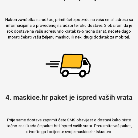
Nakon završetka narudžbe, primit ćete potvrdu na vašu email adresu sa
informacijama o provedenoj narudžbi te roku dostave. S obzirom da je
rok dostave na vašu adresu vrlo kratak (3-5 radna dana), nećete dugo
morati čekati vašu željenu maskicu ili neki drugi dodatak za mobitel.
4. maskice.hr paket je ispred vaših vrata
Prije same dostave zaprimit ćete SMS obavijest o dostavi kako biste
točno znali kada će paket biti ispred vaših vrata. Preuzmite vaš paket,
otvorite ga i ocijenite svoje maskice.hr iskustvo.