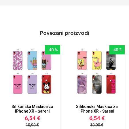
Povezani proizvodi
-40 %
-40 %
Silikonska Maskica za
Silikonska Maskica za
iPhone XR - Šareni
iPhone XR - Šareni
motiv...
motiv...
6,54 €
6,54 €
10,90 €
10,90 €