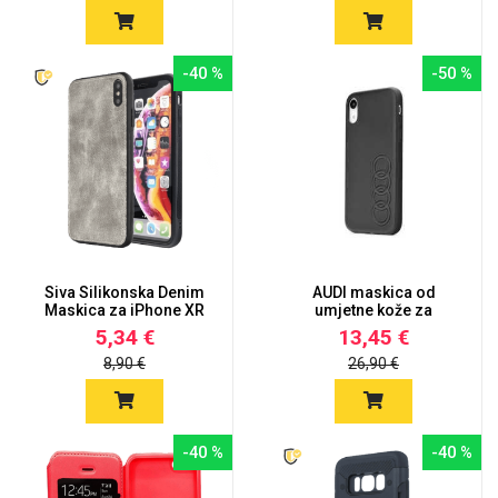
-40 %
-50 %
Siva Silikonska Denim
AUDI maskica od
Maskica za iPhone XR
umjetne kože za
iPhone XR
5,34 €
13,45 €
8,90 €
26,90 €
-40 %
-40 %