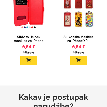
Za njega
Za nju
Slide to Unlock
Silikonska Maskica
maskica za iPhone
za iPhone XR -
XR - Više bo...
Šareni motiv...
6,54 €
6,54 €
Svijet životinja
Auto - Moto motivi
10,90 €
10,90 €
Mandale / Cvjetni
Citati & Stihovi
motivi
Kakav je postupak
narudžbe?