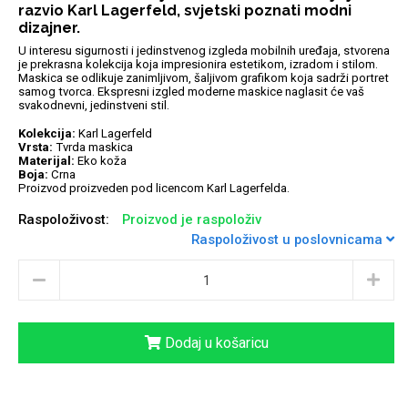
razvio Karl Lagerfeld, svjetski poznati modni
dizajner.
U interesu sigurnosti i jedinstvenog izgleda mobilnih uređaja, stvorena
je prekrasna kolekcija koja impresionira estetikom, izradom i stilom.
Maskica se odlikuje zanimljivom, šaljivom grafikom koja sadrži portret
samog tvorca. Ekspresni izgled moderne maskice naglasit će vaš
Univerzalne futrole i
Sleng
Preklopne maskice
Feel Good
svakodnevni, jedinstveni stil.
maskice
Kolekcija:
Karl Lagerfeld
Vrsta:
Tvrda maskica
Materijal:
Eko koža
Boja:
Crna
Proizvod proizveden pod licencom Karl Lagerfelda.
Raspoloživost:
Proizvod je raspoloživ
Raspoloživost u poslovnicama
Životinjsko carstvo
Takeoff
Dodaj u košaricu
Svemirska kolekcija
Valentinovo