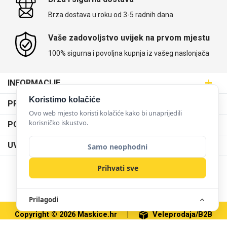
Brza dostava u roku od 3-5 radnih dana
Vaše zadovoljstvo uvijek na prvom mjestu
100% sigurna i povoljna kupnja iz vašeg naslonjača
INFORMACIJE
Maskice.hr - Web trgovina
Koristimo kolačiće
PRODAJNA MJESTA
SVIJET MASKICA d.o.o.
Ovo web mjesto koristi kolačiće kako bi unaprijedili
Poslovnica Trešnjevka
korisničko iskustvo.
PODRŠKA
Aleja javora 13, 10000 Zagreb
Poslovnica Dubrava
095 5555 345
Dostava
UVJETI KORIŠTENJA
Samo neophodni
prodaja@maskice.hr
Poslovnica Kvatrić
O nama
Klub vjernosti
Prihvati sve
Poslovnica Velika Gorica
Karijera u maskice.hr
NAČINI PLAĆANJA
Obrazac za jednostrani raskid ugovora
Poslovnica Karlovac
Postani partner
Uvjeti korištenja
Prilagodi
Poslovnica Ilica
Zakupi franšizu
Pravne napomene
Copyright © 2026 Maskice.hr
|
Veleprodaja/B2B
Poslovnica Križevci
Kontakt
Zaštita privatnosti