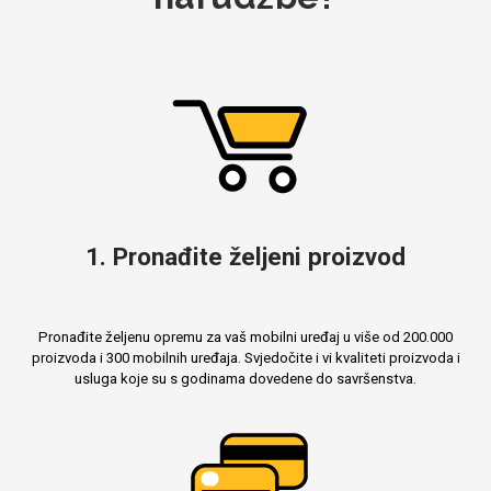
MarbleMania
Gaming motivi
Crtani filmovi
1. Pronađite željeni proizvod
Pronađite željenu opremu za vaš mobilni uređaj u više od 200.000
proizvoda i 300 mobilnih uređaja. Svjedočite i vi kvaliteti proizvoda i
usluga koje su s godinama dovedene do savršenstva.
Sportski motivi
Obiteljski motivi