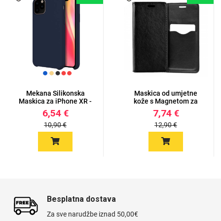
Mekana Silikonska
Maskica od umjetne
Maskica za iPhone XR -
kože s Magnetom za
Više...
iPhone X...
6,54 €
7,74 €
10,90 €
12,90 €
Besplatna dostava
Za sve narudžbe iznad 50,00€