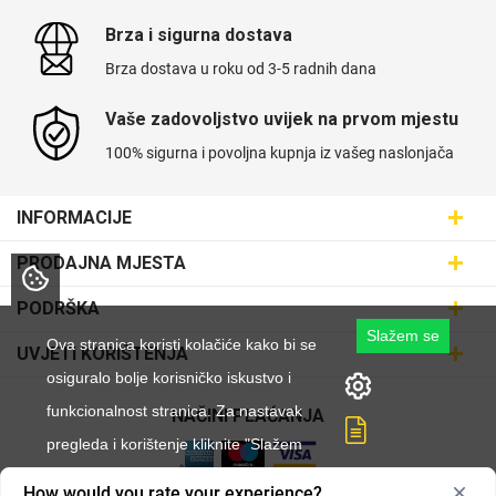
Brza i sigurna dostava
Brza dostava u roku od 3-5 radnih dana
Vaše zadovoljstvo uvijek na prvom mjestu
100% sigurna i povoljna kupnja iz vašeg naslonjača
INFORMACIJE
Maskice.hr - Web trgovina
PRODAJNA MJESTA
SVIJET MASKICA d.o.o.
Poslovnica Trešnjevka
PODRŠKA
Aleja javora 13, 10000 Zagreb
Poslovnica Dubrava
Slažem se
095 5555 345
Dostava
Ova stranica koristi kolačiće kako bi se
UVJETI KORIŠTENJA
prodaja@maskice.hr
Poslovnica Kvatrić
O nama
osiguralo bolje korisničko iskustvo i
Klub vjernosti
Poslovnica Velika Gorica
funkcionalnost stranica. Za nastavak
Karijera u maskice.hr
NAČINI PLAĆANJA
Obrazac za jednostrani raskid ugovora
Poslovnica Karlovac
pregleda i korištenje kliknite "Slažem
Postani partner
Uvjeti korištenja
Poslovnica Ilica
se".
Zakupi franšizu
How would you rate your experience?
Pravne napomene