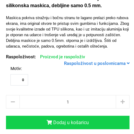
silikonska maskica, debljine samo 0.5 mm.
Maskica pokriva stražnju i bočnu stranu te lagano prelazi preko rubova
ekrana, ima original otvore te pristup svim gumbima i funkcijama.
Zbog
svoje kvalitetne izrade od TPU silikona, kao i uz imitaciju aluminija koji
Univerzalne futrole i
Sleng
Preklopne maskice
Feel Good
je otporan na udarce i trošenje vaš uređaj je u potpunosti zaštićen.
maskice
Debljina maskice je samo 0.5mm. otporna je i izdržljiva. Štiti od
udaraca, nečistoće, padova, ogrebotina i ostalih oštećenja.
Raspoloživost:
Proizvod je raspoloživ
Raspoloživost u poslovnicama
Motiv:
Životinjsko carstvo
Takeoff
Dodaj u košaricu
Svemirska kolekcija
Valentinovo