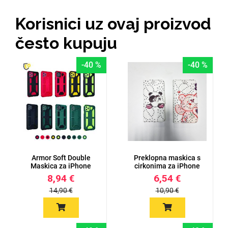
Zodiac
Halloween
Korisnici uz ovaj proizvod
često kupuju
-40 %
-40 %
Doodles
Apstraktni motivi
Armor Soft Double
Preklopna maskica s
Monogrami
Dječji motivi
Maskica za iPhone
cirkonima za iPhone
XR - Više...
XR - V...
8,94 €
6,54 €
14,90 €
10,90 €