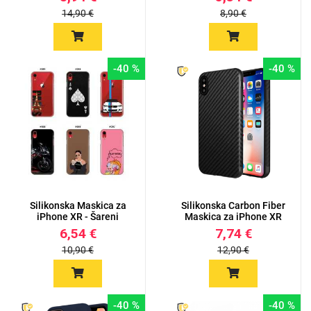
14,90 €
8,90 €
-40 %
-40 %
Silikonska Maskica za
Silikonska Carbon Fiber
iPhone XR - Šareni
Maskica za iPhone XR
motiv...
6,54 €
7,74 €
10,90 €
12,90 €
-40 %
-40 %