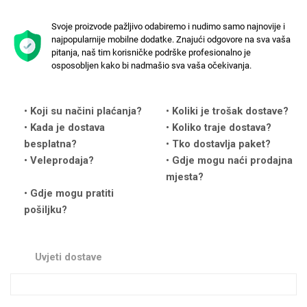
Svoje proizvode pažljivo odabiremo i nudimo samo najnovije i
najpopularnije mobilne dodatke. Znajući odgovore na sva vaša
pitanja, naš tim korisničke podrške profesionalno je
osposobljen kako bi nadmašio sva vaša očekivanja.
Love motivi
I Need Some Space
Koji su načini plaćanja?
Koliki je trošak dostave?
Kada je dostava
Koliko traje dostava?
besplatna?
Tko dostavlja paket?
Veleprodaja?
Gdje mogu naći prodajna
mjesta?
Gdje mogu pratiti
Quotes Collection
Cirkus
pošiljku?
Uvjeti dostave