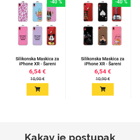
-40 %
-40 %
Za njega
Za nju
Silikonska Maskica za
Silikonska Maskica za
Svijet životinja
Auto - Moto motivi
iPhone XR - Šareni
iPhone XR - Šareni
motiv...
motiv...
6,54 €
6,54 €
10,90 €
10,90 €
Mandale / Cvjetni
Citati & Stihovi
motivi
Kakav je postupak