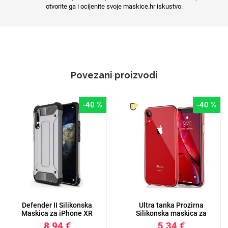
otvorite ga i ocijenite svoje maskice.hr iskustvo.
Povezani proizvodi
-40 %
-40 %
Defender II Silikonska
Ultra tanka Prozirna
Maskica za iPhone XR
Silikonska maskica za
-...
iPh...
8,94 €
5,34 €