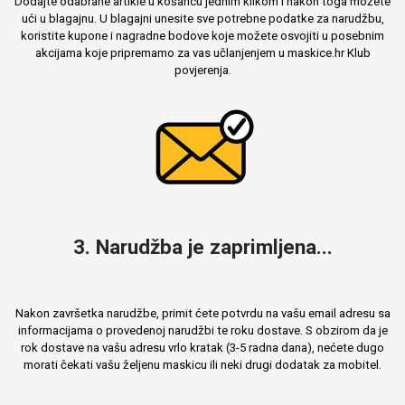
Dodajte odabrane artikle u košaricu jednim klikom i nakon toga možete
ući u blagajnu. U blagajni unesite sve potrebne podatke za narudžbu,
koristite kupone i nagradne bodove koje možete osvojiti u posebnim
akcijama koje pripremamo za vas učlanjenjem u maskice.hr Klub
povjerenja.
3. Narudžba je zaprimljena...
Nakon završetka narudžbe, primit ćete potvrdu na vašu email adresu sa
informacijama o provedenoj narudžbi te roku dostave. S obzirom da je
rok dostave na vašu adresu vrlo kratak (3-5 radna dana), nećete dugo
morati čekati vašu željenu maskicu ili neki drugi dodatak za mobitel.