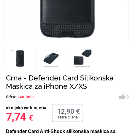
Držači za romobil
FM Transmitteri
USB kablovi
Huawei
Babe
Držači za ruku
Šaljivi motivi
HDMI kabel
HI-FI linije
Samsung
Huawei
Sony
Ostali držači
AUX kablovi
Croatos
Xiaomi
Adapteri za mobitel
Punjači za mobitel
Najprodavanije -
LCD Tablet
TOP 100
Crna - Defender Card Silikonska
Maskica za iPhone X/XS
0
Šifra:
248089-0
akcijska web cijena
12,90 €
Spigen maskice
Univerzalno kaljeno
7,74
€
stara cijena
Gym
Unicorn kolekcija
staklo
Defender Card Anti-Shock silikonska maskica sa