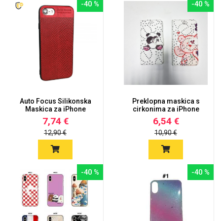
-40 %
-40 %
Auto Focus Silikonska
Preklopna maskica s
Maskica za iPhone
cirkonima za iPhone
X/XS
X/XS -...
7,74 €
6,54 €
12,90 €
10,90 €
-40 %
-40 %