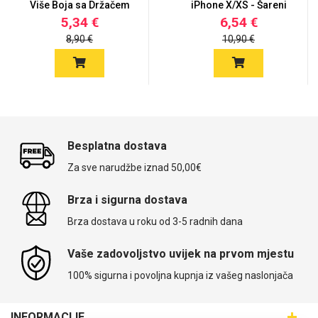
Više Boja sa Držačem
iPhone X/XS - Šareni
iPho...
mot...
5,34 €
6,54 €
8,90 €
10,90 €
Besplatna dostava
Za sve narudžbe iznad 50,00€
Brza i sigurna dostava
Brza dostava u roku od 3-5 radnih dana
Vaše zadovoljstvo uvijek na prvom mjestu
100% sigurna i povoljna kupnja iz vašeg naslonjača
INFORMACIJE