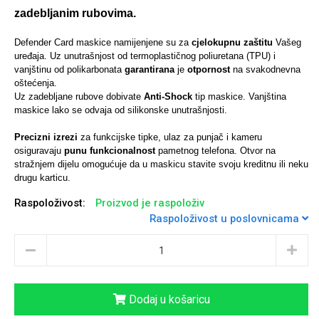
zadebljanim rubovima.
Defender Card maskice namijenjene su za
cjelokupnu zaštitu
Vašeg
uređaja. Uz unutrašnjost od termoplastičnog poliuretana (TPU) i
vanjštinu od polikarbonata
garantirana
je
otpornost
na svakodnevna
Univerzalne futrole i
Sleng
Preklopne maskice
Feel Good
oštećenja.
maskice
Uz zadebljane rubove dobivate
Anti-Shock
tip maskice.
Vanjština
maskice lako se odvaja od silikonske unutrašnjosti.
Precizni izrezi
za funkcijske tipke, ulaz za punjač i kameru
osiguravaju
punu funkcionalnost
pametnog telefona. Otvor na
stražnjem dijelu omogućuje da u maskicu stavite svoju kreditnu ili neku
drugu karticu.
Životinjsko carstvo
Takeoff
Raspoloživost:
Proizvod je raspoloživ
Raspoloživost u poslovnicama
Dodaj u košaricu
Svemirska kolekcija
Valentinovo