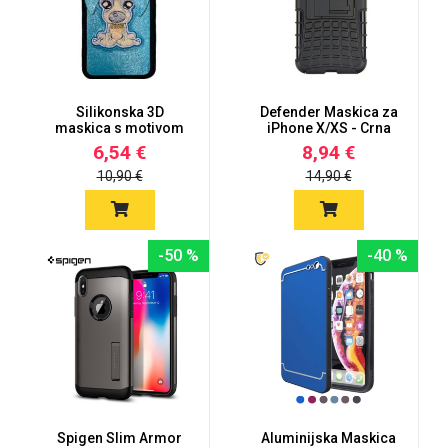
MarbleMania
Silikonska 3D
Defender Maskica za
maskica s motivom
iPhone X/XS - Crna
psa - iPhone...
6,54 €
8,94 €
10,90 €
14,90 €
Gaming motivi
Crtani filmovi
-50 %
-40 %
Sportski motivi
Obiteljski motivi
Spigen Slim Armor
Aluminijska Maskica