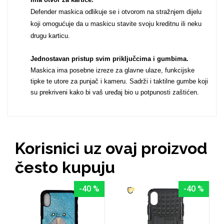
Defender maskica odlikuje se i otvorom na stražnjem dijelu
Za njega
Za nju
koji omogućuje da u maskicu stavite svoju kreditnu ili neku
drugu karticu.
Jednostavan pristup svim priključcima i gumbima
.
Maskica ima posebne izreze za glavne ulaze, funkcijske
tipke te utore za punjač i kameru. Sadrži i taktilne gumbe koji
su prekriveni kako bi vaš uređaj bio u potpunosti zaštićen.
Svijet životinja
Auto - Moto motivi
Korisnici uz ovaj proizvod
često kupuju
Mandale / Cvjetni
Citati & Stihovi
motivi
-40 %
-40 %