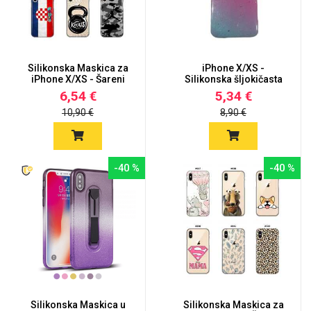
Silikonska Maskica za
iPhone X/XS -
iPhone X/XS - Šareni
Silikonska šljokičasta
mot...
poluprozi...
6,54 €
5,34 €
10,90 €
8,90 €
-40 %
-40 %
Silikonska Maskica u
Silikonska Maskica za