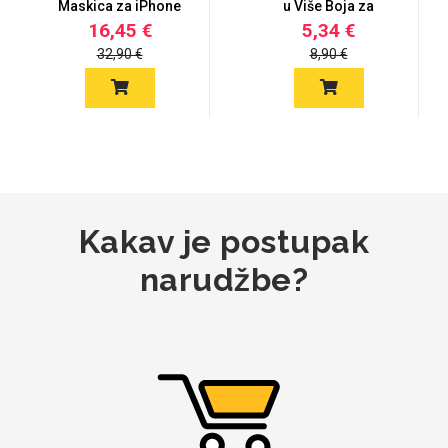
Maskica za iPhone
u Više Boja za
X/XS - Gu...
iPhone X/XS
16,45 €
5,34 €
32,90 €
8,90 €
Mix
Kakav je postupak
narudžbe?