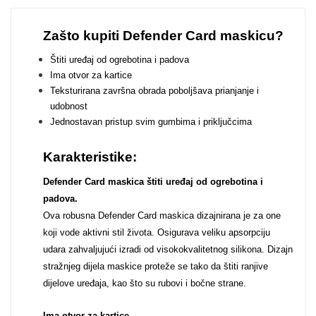
Zodiac
Halloween
Zašto kupiti Defender Card maskicu?
Štiti uređaj od ogrebotina i padova
Ima otvor za kartice
Teksturirana završna obrada poboljšava prianjanje i
udobnost
Doodles
Apstraktni motivi
Jednostavan pristup svim gumbima i priključcima
Karakteristike:
Defender Card maskica štiti uređaj od ogrebotina i
padova.
Ova robusna Defender Card maskica dizajnirana je za one
Monogrami
Dječji motivi
koji vode aktivni stil života. Osigurava veliku apsorpciju
udara zahvaljujući izradi od visokokvalitetnog silikona. Dizajn
stražnjeg dijela maskice proteže se tako da štiti ranjive
dijelove uređaja, kao što su rubovi i bočne strane.
Ima otvor za kartice.