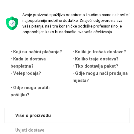
Svoje proizvode pažljivo odabiremo i nudimo samo najnovije i
najpopularnije mobilne dodatke. Znajući odgovore na sva
vaša pitanja, naš tim korisničke podrške profesionalno je
osposobljen kako bi nadmašio sva vaša očekivanja.
Love motivi
I Need Some Space
Koji su načini plaćanja?
Koliki je trošak dostave?
Kada je dostava
Koliko traje dostava?
besplatna?
Tko dostavlja paket?
Veleprodaja?
Gdje mogu naći prodajna
mjesta?
Gdje mogu pratiti
Quotes Collection
Cirkus
pošiljku?
Više o proizvodu
Uvjeti dostave