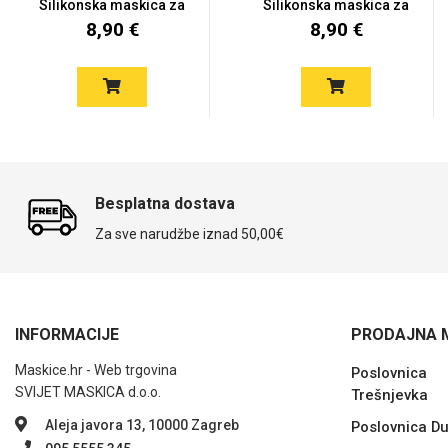
Silikonska maskica za
Silikonska maskica za
Xia...
Hua...
8,90 €
8,90 €
MarbleMania
Gaming motivi
Crtani filmovi
Sportski motivi
Besplatna dostava
Za sve narudžbe iznad 50,00€
INFORMACIJE
PRODAJNA 
Obiteljski motivi
Mix
Maskice.hr - Web trgovina
Poslovnica
SVIJET MASKICA d.o.o.
Trešnjevka
Aleja javora 13, 10000 Zagreb
Poslovnica D