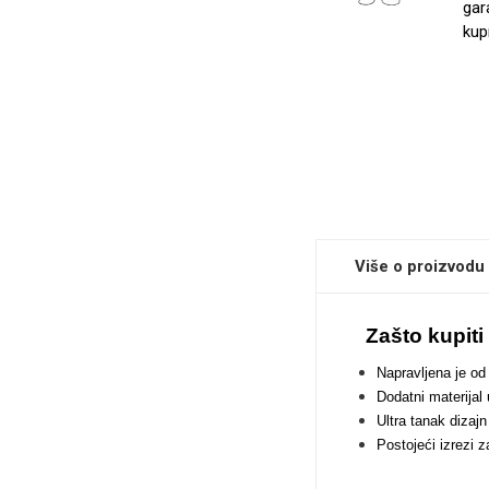
gar
kup
Sleng
Feel Good
Preklopne maskice
Životinjsko carstvo
Takeoff
Više o proizvodu
Zašto kupit
Napravljena je od 
Dodatni materijal
Ultra tanak dizaj
Svemirska kolekcija
Valentinovo
Postojeći izrezi 