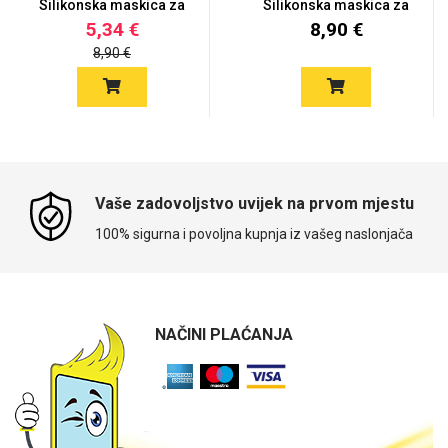
Silikonska maskica za
Silikonska maskica za
iPh...
iPh...
5,34 €
8,90 €
8,90 €
Vaše zadovoljstvo uvijek na prvom mjestu
100% sigurna i povoljna kupnja iz vašeg naslonjača
NAČINI PLAĆANJA