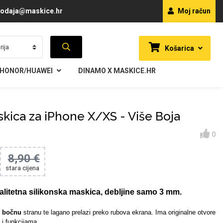
odaja@maskice.hr
Moj račun
Košarica
HONOR/HUAWEI
DINAMO X MASKICE.HR
skica za iPhone X/XS - Više Boja
0
8,90 €
stara cijena
alitetna silikonska maskica, debljine samo 3 mm.
i
bočnu
stranu te lagano prelazi preko rubova ekrana. Ima originalne otvore
i funkcijama.