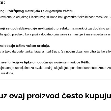
ke:
og i izdržljivog materijala za dugotrajnu zaštitu.
ljena je od jakog i izdržljivog silikona koji garantira fleksibilnost maskice i
koji se upotrebljava daje neklizajuću prevlaku na maskici za dodatno pri
izajuću prevlaku koja pruža dodatno prianjanje i smanjuje šanse ispadanja ur
n ne dodaje težinu vašem uređaju
.
ana tako da bude tanka, lagana i izdržljiva. Sa novim dizajnom ultra tanke sil
za sve funkcijske tipke omogućavaju nošenje maskice 0-24h
.
nirana je specijalno za svaki uređaj, uključujući posebno istaknute izreze za
 maskice.
 uz ovaj proizvod često kupuj