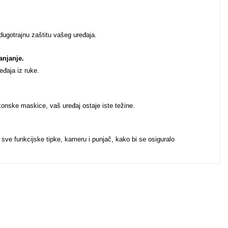
 dugotrajnu zaštitu vašeg uređaja.
anjanje.
eđaja iz ruke.
ikonske maskice, vaš uređaj ostaje iste težine.
 sve funkcijske tipke, kameru i punjač, kako bi se osiguralo
u