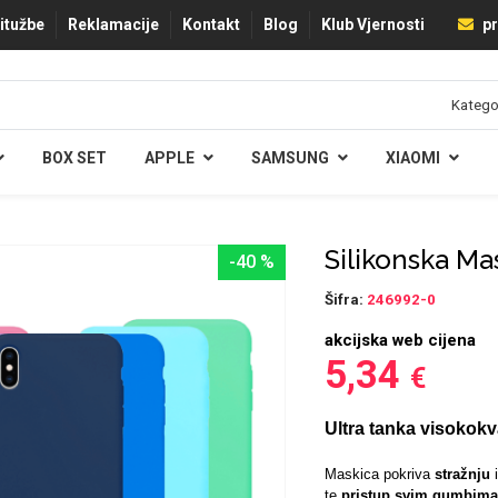
ritužbe
Reklamacije
Kontakt
Blog
Klub Vjernosti
pr
BOX SET
APPLE
SAMSUNG
XIAOMI
Silikonska Ma
-40 %
Šifra:
246992-0
akcijska web cijena
5,34
€
Ultra tanka visokokv
Maskica pokriva
stražnju
te
pristup svim gumbima