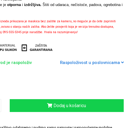
de je
otporna
i
izdržljiva.
Štiti od udaraca, nečistoće, padova, ogrebotina i
izvoda prikazana je maskica bez zaštite za kameru, no moguće je da ćete zaprimiti
isno o stanju naših zaliha. Ako želite provjeriti koja je verzija trenutno dostupna,
roj 095-555-5345 prije narudžbe. Hvala na razumijevanju!
od je raspoloživ
Raspoloživost u poslovnicama
Dodaj u košaricu
ažljivo odabiremo i nudimo samo najnovije i najpopularnije mobilne