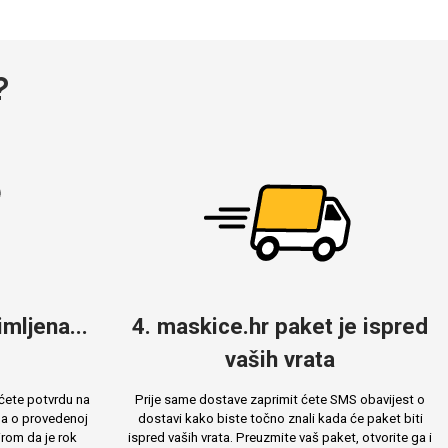
?
mljena...
4. maskice.hr paket je ispred
vaših vrata
ćete potvrdu na
Prije same dostave zaprimit ćete SMS obavijest o
ma o provedenoj
dostavi kako biste točno znali kada će paket biti
rom da je rok
ispred vaših vrata. Preuzmite vaš paket, otvorite ga i