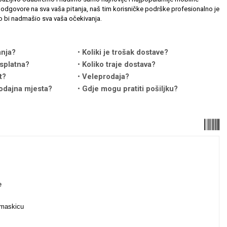
odgovore na sva vaša pitanja, naš tim korisničke podrške profesionalno je
 bi nadmašio sva vaša očekivanja.
anja?
Koliki je trošak dostave?
splatna?
Koliko traje dostava?
t?
Veleprodaja?
odajna mjesta?
Gdje mogu pratiti pošiljku?
anje
i maskicu