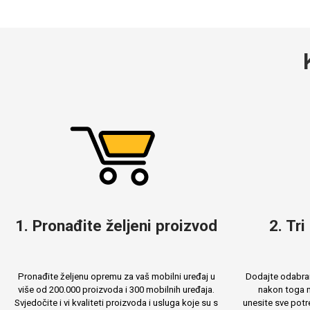
Doodles
Apstraktni motivi
Monogrami
Dječji motivi
1. Pronađite željeni proizvod
2. Tri
Pronađite željenu opremu za vaš mobilni uređaj u
Dodajte odabran
više od 200.000 proizvoda i 300 mobilnih uređaja.
nakon toga m
Svjedočite i vi kvaliteti proizvoda i usluga koje su s
unesite sve potr