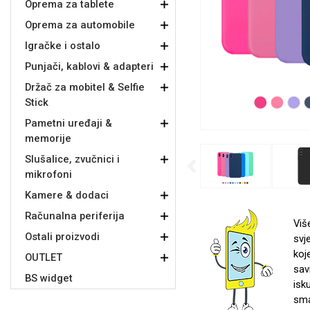
Oprema za tablete
Oprema za automobile
Držači za romobil
FM Transmitteri
USB kablovi
Samsung
Samsung
Babe
Držači za ruku
Šaljivi motivi
HDMI kabel
HI-FI linije
Huawei
Xiaomi
Igračke i ostalo
Punjači, kablovi & adapteri
Držač za mobitel & Selfie
Stick
Pametni uređaji &
memorije
Punjači za mobitel
Ostali držači
AUX kablovi
Croatos
Sony
Najprodavanije - TOP 100
Adapteri za mobitel
Spigen maskice
LCD Tablet
Slušalice, zvučnici i
Previous
mikrofoni
Kamere & dodaci
Računalna periferija
Viš
Ostali proizvodi
svj
koj
Univerzalno kaljeno staklo
OUTLET
Gym
Univerzalne futrole i
Unicorn kolekcija
sav
maskice
BS widget
isk
sma