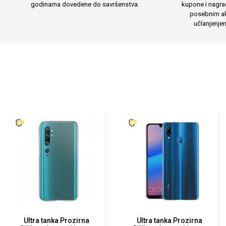
godinama dovedene do savršenstva.
kupone i nagra
Za njega
Za nju
posebnim ak
učlanjenje
Svijet životinja
Auto - Moto motivi
Mandale / Cvjetni motivi
Citati & Stihovi
Ultra tanka Prozirna
Ultra tanka Prozirna