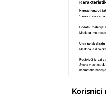
Karakteristi
Napravljena od jak
Svaka maskica naprav
Love motivi
I Need Some Space
Dodatni materijal 
Maskica ima protukl
Ultra tanak dizaj
Maskica je dizajnir
Postojeći izrezi 
Quotes Collection
Cirkus
Svaka maskica dizaj
nesmetano nošenje
Korisnici
Zodiac
Halloween