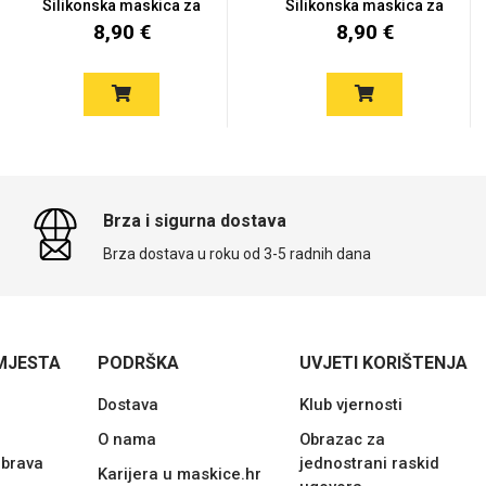
Silikonska maskica za
Silikonska maskica za
Hon...
Hon...
8,90 €
8,90 €
Brza i sigurna dostava
Brza dostava u roku od 3-5 radnih dana
MJESTA
PODRŠKA
UVJETI KORIŠTENJA
Dostava
Klub vjernosti
O nama
Obrazac za
ubrava
jednostrani raskid
Karijera u maskice.hr