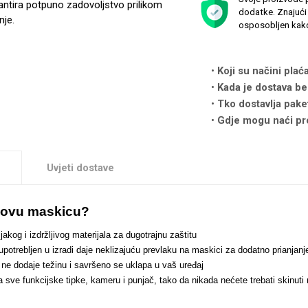
antira potpuno zadovoljstvo prilikom
dodatke. Znajući 
nje.
osposobljen kako
Koji su načini plać
Kada je dostava be
Tko dostavlja pake
Gdje mogu naći pr
Uvjeti dostave
i ovu maskicu?
jakog i izdržljivog materijala za dugotrajnu zaštitu
 upotrebljen u izradi daje neklizajuću prevlaku na maskici za dodatno prianj
n ne dodaje težinu i savršeno se uklapa u vaš uređaj
za sve funkcijske tipke, kameru i punjač, tako da nikada nećete trebati skinut