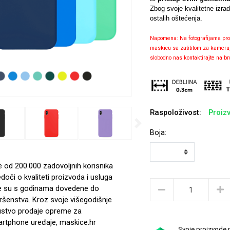
Zbog svoje kvalitetne izra
ostalih oštećenja.
Napomena: Na fotografijama pro
maskicu sa zaštitom za kameru, ov
slobodno nas kontaktirajte na b
Raspoloživost:
Proizv
Next
Boja:
e od 200.000 zadovoljnih korisnika
edoči o kvaliteti proizvoda i usluga
e su s godinama dovedene do
ršenstva. Kroz svoje višegodišnje
ustvo prodaje opreme za
rtphone uređaje, maskice.hr
Svoje proizvode p