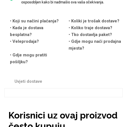
osposobljen kako bi nadmašio sva vaša očekivanja.
Koji su načini plaćanja?
Koliki je trošak dostave?
Kada je dostava
Koliko traje dostava?
Love motivi
I Need Some Space
besplatna?
Tko dostavlja paket?
Veleprodaja?
Gdje mogu naći prodajna
mjesta?
Gdje mogu pratiti
pošiljku?
Quotes Collection
Cirkus
Uvjeti dostave
Korisnici uz ovaj proizvod
Zodiac
Halloween
često kupuju