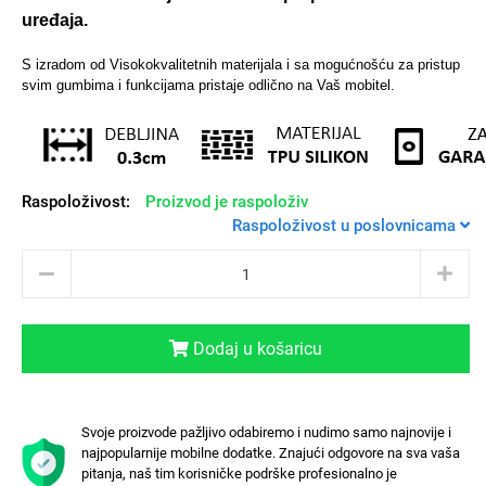
uređaja.
S izradom od Visokokvalitetnih materijala i sa mogućnošću za pristup
svim gumbima i funkcijama pristaje odlično na Vaš mobitel.
Sleng
Feel Good
Preklopne maskice
Raspoloživost:
Proizvod je raspoloživ
Raspoloživost u poslovnicama
Životinjsko carstvo
Takeoff
Dodaj u košaricu
Svoje proizvode pažljivo odabiremo i nudimo samo najnovije i
Svemirska kolekcija
Valentinovo
najpopularnije mobilne dodatke. Znajući odgovore na sva vaša
pitanja, naš tim korisničke podrške profesionalno je