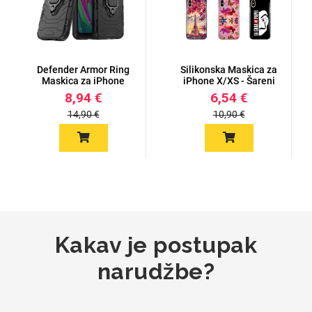
Za njega
Za nju
Defender Armor Ring
Silikonska Maskica za
Maskica za iPhone
iPhone X/XS - Šareni
X/XS
mot...
8,94 €
6,54 €
14,90 €
10,90 €
Svijet životinja
Auto - Moto motivi
Mandale / Cvjetni motivi
Citati & Stihovi
Kakav je postupak
narudžbe?