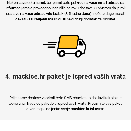
Nakon završetka narudžbe, primit ćete potvrdu na vašu email adresu sa
informacijama o provedenoj narudžbi te roku dostave. S obzirom da je rok
dostave na vašu adresu vrlo kratak (3-5 radna dana), nećete dugo morati
čekati vašu željenu maskicu ili neki drugi dodatak za mobitel.
4. maskice.hr paket je ispred vaših vrata
Prije same dostave zaprimit ćete SMS obavijest o dostavi kako biste
točno znali kada će paket biti ispred vaših vrata. Preuzmite vaš paket,
otvorite ga i ocijenite svoje maskice.hr iskustvo.