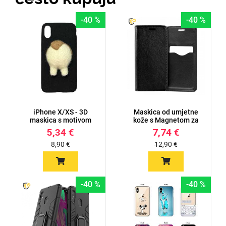
-40 %
-40 %
Doodles
Apstraktni motivi
iPhone X/XS - 3D
Maskica od umjetne
maskica s motivom
kože s Magnetom za
životinje
iPhone X...
5,34 €
7,74 €
8,90 €
12,90 €
Monogrami
Dječji motivi
-40 %
-40 %