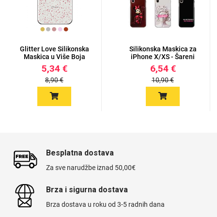
Glitter Love Silikonska
Silikonska Maskica za
Maskica u Više Boja
iPhone X/XS - Šareni
za...
mot...
5,34 €
6,54 €
8,90 €
10,90 €
Besplatna dostava
Za sve narudžbe iznad 50,00€
Brza i sigurna dostava
Brza dostava u roku od 3-5 radnih dana