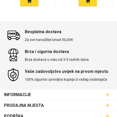
Besplatna dostava
Za sve narudžbe iznad 50,00€
Brza i sigurna dostava
Brza dostava u roku od 3-5 radnih dana
Vaše zadovoljstvo uvijek na prvom mjestu
100% sigurna i povoljna kupnja iz vašeg naslonjača
INFORMACIJE
Maskice.hr - Web trgovina
PRODAJNA MJESTA
SVIJET MASKICA d.o.o.
Poslovnica Trešnjevka
PODRŠKA
Aleja javora 13, 10000 Zagreb