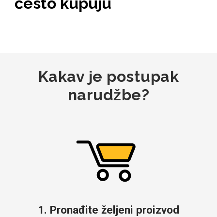
često kupuju
MarbleMania
Kakav je postupak
narudžbe?
Gaming motivi
Crtani filmovi
Sportski motivi
Obiteljski motivi
1. Pronađite željeni proizvod