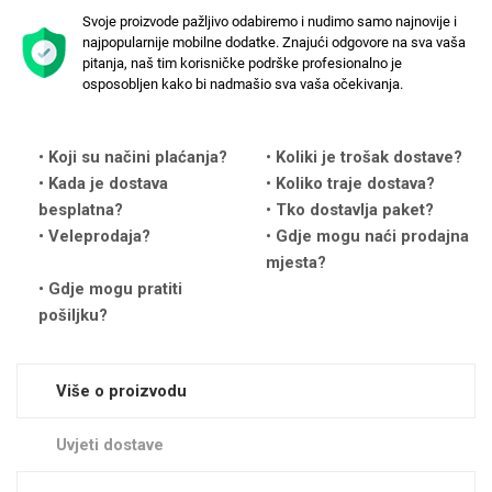
Svoje proizvode pažljivo odabiremo i nudimo samo najnovije i
najpopularnije mobilne dodatke. Znajući odgovore na sva vaša
pitanja, naš tim korisničke podrške profesionalno je
osposobljen kako bi nadmašio sva vaša očekivanja.
Love motivi
I Need Some Space
Koji su načini plaćanja?
Koliki je trošak dostave?
Kada je dostava
Koliko traje dostava?
besplatna?
Tko dostavlja paket?
Veleprodaja?
Gdje mogu naći prodajna
mjesta?
Gdje mogu pratiti
pošiljku?
Quotes Collection
Cirkus
Više o proizvodu
Uvjeti dostave