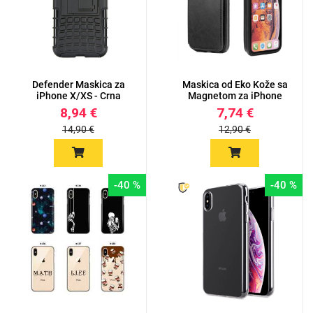
Defender Maskica za
Maskica od Eko Kože sa
iPhone X/XS - Crna
Magnetom za iPhone
X/XS...
8,94 €
7,74 €
14,90 €
12,90 €
-40 %
-40 %