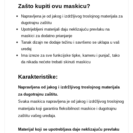
Zodiac
Halloween
Zašto kupiti ovu maskicu?
Napravljena je od jakog i izdržljivog troslojnog materijala za
dugotrajnu zaštitu
Upotrijebljeni materijali daju neklizajuću prevlaku na
maskici za dodatno prianjanje
Tanak dizajn ne dodaje težinu i savršeno se uklapa u vaš
Doodles
Apstraktni motivi
uređaj
Ima izreze za sve funkcijske tipke, kameru i punjač, tako
da nikada nećete trebati skinuti maskicu
Karakteristike:
Napravljena od jakog i izdržljivog troslojnog materijala
za dugotrajnu zaštitu.
Monogrami
Dječji motivi
Svaka maskica napravljena je od jakog i izdržljivog troslojnog
materijala koji garantira fleksibilnost maskice i dugotrajnu
zaštitu vašeg uređaja.
Materijal koji se upotrebljava daje neklizajuću prevlaku