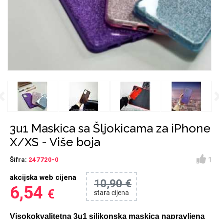
Držači za romobil
FM Transmitteri
USB kablovi
Huawei
Babe
Držači za ruku
Šaljivi motivi
HDMI kabel
HI-FI linije
Samsung
Huawei
Sony
Previous
Ostali držači
AUX kablovi
Croatos
Xiaomi
Najprodavanije - TOP
Adapteri za mobitel
Punjači za mobitel
LCD Tablet
100
3u1 Maskica sa Šljokicama za iPhone
X/XS - Više boja
1
Šifra:
247720-0
akcijska web cijena
10,90 €
Spigen maskice
Univerzalno kaljeno
6,54
€
stara cijena
Gym
Unicorn kolekcija
staklo
Visokokvalitetna 3u1 silikonska maskica napravljena