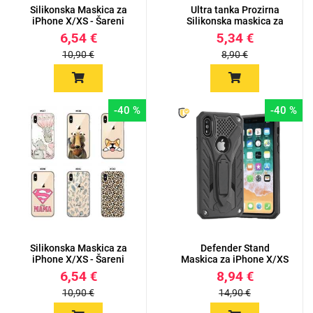
Silikonska Maskica za
Ultra tanka Prozirna
iPhone X/XS - Šareni
Silikonska maskica za
mot...
iPh...
6,54 €
5,34 €
10,90 €
8,90 €
-40 %
-40 %
Silikonska Maskica za
Defender Stand
iPhone X/XS - Šareni
Maskica za iPhone X/XS
mot...
6,54 €
8,94 €
10,90 €
14,90 €