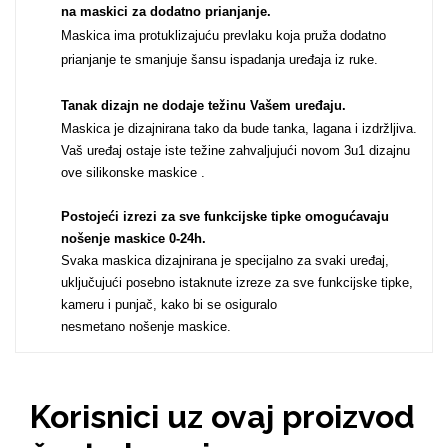
na maskici za dodatno prianjanje.
Za njega
Za nju
Maskica ima protuklizajuću prevlaku koja pruža dodatno
prianjanje te smanjuje šansu ispadanja uređaja iz ruke.
Tanak dizajn ne dodaje težinu Vašem uređaju
.
Maskica je dizajnirana tako da bude tanka, lagana i izdržljiva.
Vaš uređaj ostaje iste težine zahvaljujući novom 3u1 dizajnu
ove silikonske maskice .
Svijet životinja
Auto - Moto motivi
Postojeći izrezi za sve funkcijske tipke omogućavaju
nošenje maskice 0-24h
.
Svaka maskica dizajnirana je specijalno za svaki uređaj,
uključujući posebno istaknute izreze za sve funkcijske tipke,
kameru i punjač, kako bi se osiguralo
nesmetano nošenje maskice.
Mandale / Cvjetni
Citati & Stihovi
motivi
Korisnici uz ovaj proizvod