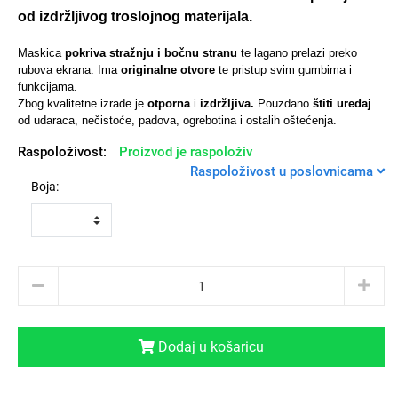
od izdržljivog troslojnog materijala.
Maskica
pokriva stražnju i bočnu stranu
te lagano prelazi preko
rubova ekrana. Ima
originalne otvore
te pristup svim gumbima i
funkcijama.
Univerzalne futrole i
Sleng
Preklopne maskice
Feel Good
Zbog kvalitetne izrade je
otporna
i
izdržljiva.
Pouzdano
štiti uređaj
maskice
od udaraca, nečistoće, padova, ogrebotina i ostalih oštećenja.
Raspoloživost:
Proizvod je raspoloživ
Raspoloživost u poslovnicama
Boja:
Životinjsko carstvo
Takeoff
Dodaj u košaricu
Svemirska kolekcija
Valentinovo