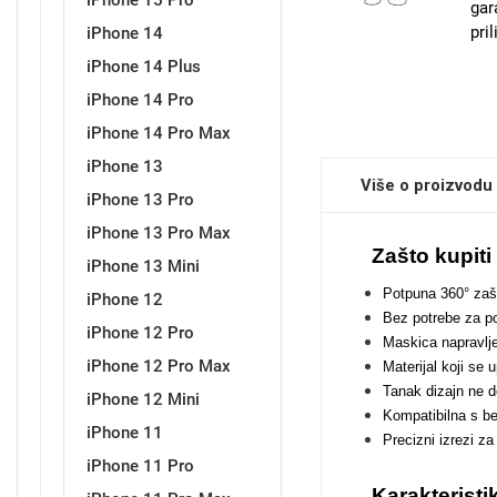
iPhone 15 Pro
gar
pri
iPhone 14
iPhone 14 Plus
Sleng
Feel Good
iPhone 14 Pro
Preklopne maskice
iPhone 14 Pro Max
iPhone 13
Više o proizvodu
iPhone 13 Pro
iPhone 13 Pro Max
Zašto kupit
iPhone 13 Mini
Životinjsko carstvo
Takeoff
Potpuna 360° zašt
iPhone 12
Bez potrebe za p
iPhone 12 Pro
Maskica napravljen
iPhone 12 Pro Max
Materijal koji se 
Tanak dizajn ne
iPhone 12 Mini
Kompatibilna s b
iPhone 11
Precizni izrezi z
Svemirska kolekcija
Valentinovo
iPhone 11 Pro
Karakteristi