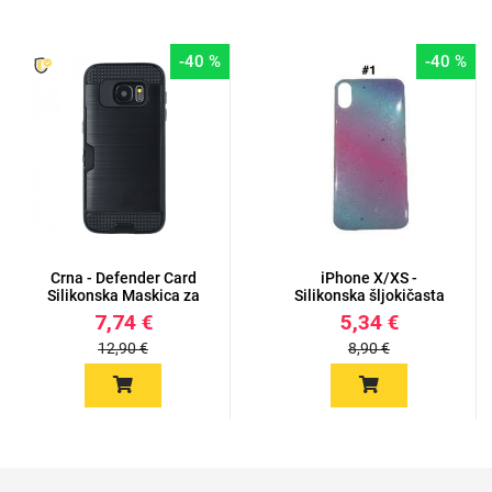
-40 %
-40 %
Crna - Defender Card
iPhone X/XS -
Silikonska Maskica za
Silikonska šljokičasta
iPh...
poluprozi...
7,74 €
5,34 €
12,90 €
8,90 €