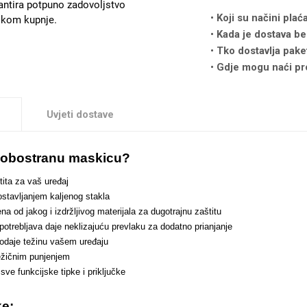
antira potpuno zadovoljstvo
Koji su načini plać
likom kupnje.
Kada je dostava be
Tko dostavlja pake
Gdje mogu naći pr
Uvjeti dostave
i obostranu maskicu?
ita za vaš uređaj
ostavljanjem kaljenog stakla
a od jakog i izdržljivog materijala za dugotrajnu zaštitu
upotrebljava daje neklizajuću prevlaku za dodatno prianjanje
 dodaje težinu vašem uređaju
ežičnim punjenjem
a sve funkcijske tipke i priključke
ke: