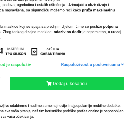
 padova, ogrebotina i ostalih oštećenja. Uzimajući u obzir dizajn i
kica napravljena, sa sigurnošću možemo reći kako
pruža maksimalnu
jela maskice koji se spaja sa prednjim dijelom, čime se postiže
potpuna
. Zbog tankog dizajna maskice,
odaziv na dodir
je neprimjetan, a uređaj
.
od je raspoloživ
Raspoloživost u poslovnicama
Dodaj u košaricu
ažljivo odabiremo i nudimo samo najnovije i najpopularnije mobilne dodatke.
na sva vaša pitanja, naš tim korisničke podrške profesionalno je osposobljen
sva vaša očekivanja.