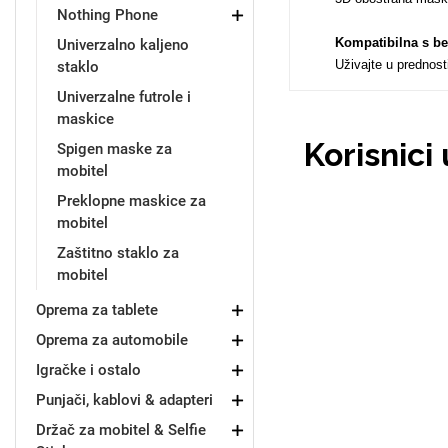
Nothing Phone
Kompatibilna s b
Univerzalno kaljeno
Uživajte u prednos
staklo
Univerzalne futrole i
maskice
Doodles
Apstraktni motivi
Korisnici
Spigen maske za
mobitel
Preklopne maskice za
mobitel
Zaštitno staklo za
mobitel
Monogrami
Dječji motivi
Oprema za tablete
Oprema za automobile
Igračke i ostalo
Punjači, kablovi & adapteri
Držač za mobitel & Selfie