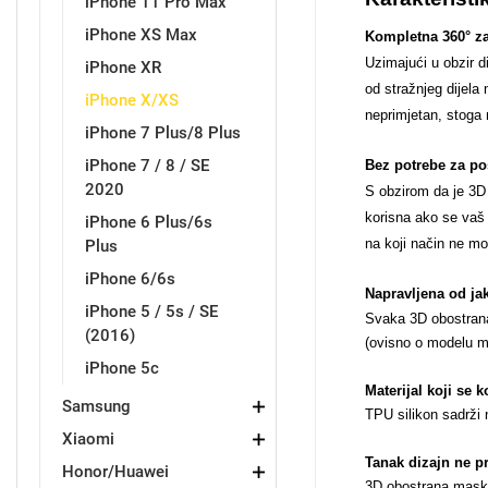
iPhone 11 Pro Max
iPhone XS Max
Kompletna 360° zaš
Uzimajući u obzir d
iPhone XR
od stražnjeg dijela
iPhone X/XS
neprimjetan, stoga 
Love motivi
I Need Some Space
iPhone 7 Plus/8 Plus
iPhone 7 / 8 / SE
Bez potrebe za po
2020
S obzirom da je 3D 
korisna ako se vaš 
iPhone 6 Plus/6s
na koji način ne mo
Plus
iPhone 6/6s
Quotes Collection
Cirkus
Napravljena od jak
iPhone 5 / 5s / SE
Svaka 3D obostrana 
(2016)
(ovisno o modelu mob
iPhone 5c
Materijal koji se 
Samsung
TPU silikon sadrži 
Xiaomi
Tanak dizajn ne p
Zodiac
Halloween
Honor/Huawei
3D obostrana maskic