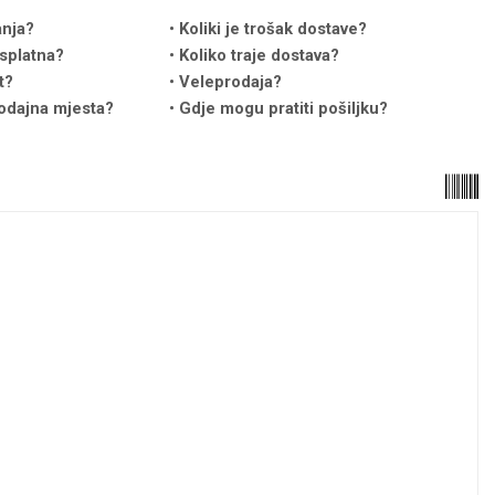
anja?
Koliki je trošak dostave?
splatna?
Koliko traje dostava?
t?
Veleprodaja?
odajna mjesta?
Gdje mogu pratiti pošiljku?