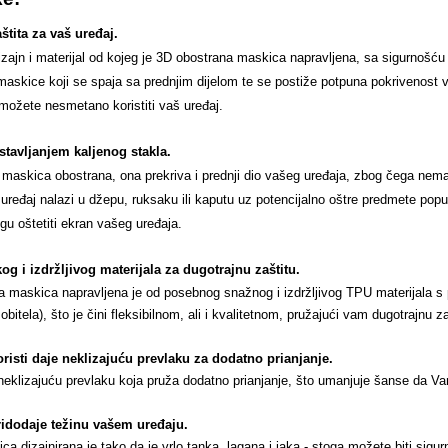
tita za vaš uređaj.
izajn i materijal od kojeg je 3D obostrana maskica napravljena, sa sigurnoš
 maskice koji se spaja sa prednjim dijelom te se postiže potpuna pokrivenost
možete nesmetano koristiti vaš uređaj.
stavljanjem kaljenog stakla.
maskica obostrana, ona prekriva i prednji dio vašeg uređaja, zbog čega nema
uređaj nalazi u džepu, ruksaku ili kaputu uz potencijalno oštre predmete popu
gu oštetiti ekran vašeg uređaja.
og i izdržljivog materijala za dugotrajnu zaštitu.
maskica napravljena je od posebnog snažnog i izdržljivog TPU materijala s p
itela), što je čini fleksibilnom, ali i kvalitetnom, pružajući vam dugotrajnu za
koristi daje neklizajuću prevlaku za dodatno prianjanje
.
neklizajuću prevlaku koja pruža dodatno prianjanje, što umanjuje šanse da Va
ridodaje težinu vašem uređaju
.
a dizajnirana je tako da je vrlo tanka, lagana i jaka - stoga možete biti sig