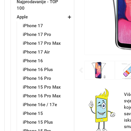
Najprodavanije - TOP
100
Držači za romobil
FM Transmitteri
USB kablovi
Samsung
Samsung
Babe
Držači za ruku
Šaljivi motivi
HDMI kabel
HI-FI linije
Huawei
Xiaomi
Apple
iPhone 17
iPhone 17 Pro
iPhone 17 Pro Max
iPhone 17 Air
iPhone 16
Punjači za mobitel
Ostali držači
AUX kablovi
Croatos
Sony
Najprodavanije - TOP 100
Adapteri za mobitel
Spigen maskice
LCD Tablet
iPhone 16 Plus
Previous
iPhone 16 Pro
iPhone 15 Pro Max
Viš
iPhone 16 Pro Max
svj
iPhone 16e / 17e
koj
Univerzalno kaljeno staklo
Gym
Univerzalne futrole i
Unicorn kolekcija
iPhone 15
sav
maskice
isk
iPhone 15 Plus
sma