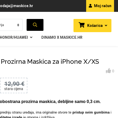
odaja@maskice.hr
Moj račun
Košarica
HONOR/HUAWEI
DINAMO X MASKICE.HR
 Prozirna Maskica za iPhone X/XS
0
12,90 €
stara cijena
obostrana prozirna maskica, debljine samo 0,3 cm.
prednju stranu uređaja, ima originalne otvore te
pristup svim gumbima
i
alitetne izrade
je otporna i izdržljiva.