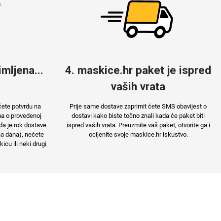
mljena...
4. maskice.hr paket je ispred
vaših vrata
ćete potvrdu na
Prije same dostave zaprimit ćete SMS obavijest o
ma o provedenoj
dostavi kako biste točno znali kada će paket biti
da je rok dostave
ispred vaših vrata. Preuzmite vaš paket, otvorite ga i
na dana), nećete
ocijenite svoje maskice.hr iskustvo.
cu ili neki drugi