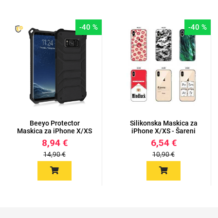
-40 %
-40 %
Beeyo Protector
Silikonska Maskica za
Maskica za iPhone X/XS
iPhone X/XS - Šareni
mot...
8,94 €
6,54 €
14,90 €
10,90 €