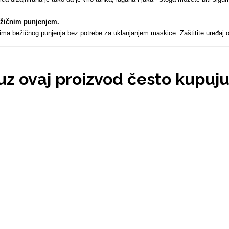
ežičnim punjenjem
.
tima bežičnog punjenja bez potrebe za uklanjanjem maskice. Zaštitite uređaj
 uz ovaj proizvod često kupuj