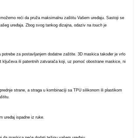
ću možemo reći da pruža maksimalnu zaštitu Vašem uređaju. Sastoji se
 vašeg uređaja. Zbog svog tankog dizajna, odaziv na
touch
je
 potrebe za postavljanjem dodatne zaštite. 3D maskica također je vrlo
t ključeva ili patentnih zatvarača koji, uz pomoć obostrane maskice, ni
rednje strane, a straga u kombinaciji sa TPU silikonom ili plastikom
štitu.
m uređaj ispadne iz ruke.
urni da maskica neće dodati težinu vašem uređaju.