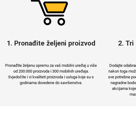
MarbleMania
Gaming motivi
1. Pronađite željeni proizvod
2. Tri
Crtani filmovi
Sportski motivi
Pronađite željenu opremu za vaš mobilni uređaj u više
Dodajte odabran
od 200.000 proizvoda i 300 mobilnih uređaja.
nakon toga možet
Svjedočite i vi kvaliteti proizvoda i usluga koje su s
sve potrebne pod
godinama dovedene do savršenstva.
nagradne bodov
akcijama koje
mas
Obiteljski motivi
Mix