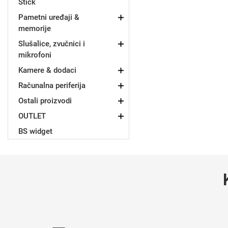
Stick
Za njega
Za nju
Pametni uređaji &
memorije
Slušalice, zvučnici i
mikrofoni
Kamere & dodaci
Računalna periferija
Svijet životinja
Auto - Moto motivi
Ostali proizvodi
OUTLET
BS widget
Mandale / Cvjetni motivi
Citati & Stihovi