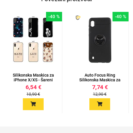
-40 %
-40 %
Silikonska Maskica za
Auto Focus Ring
iPhone X/XS - Šareni
Silikonska Maskica za
mot...
iPhone X...
6,54 €
7,74 €
10,90 €
12,90 €