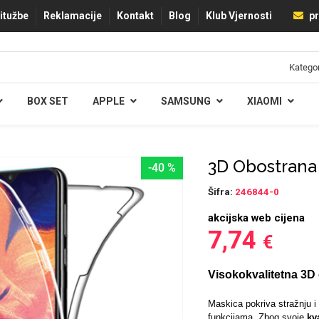
ritužbe
Reklamacije
Kontakt
Blog
Klub Vjernosti
pr
BOX SET
APPLE
SAMSUNG
XIAOMI
3D Obostrana
-40 %
Šifra:
246844-0
akcijska web cijena
7,74
€
Visokokvalitetna 3D 
Maskica pokriva stražnju i 
funkcijama.
Zbog svoje
kv