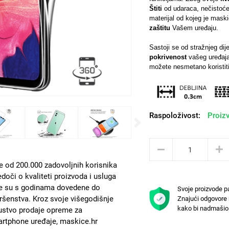
Štiti
od udaraca, nečistoće,
materijal od kojeg je mas
zaštitu
Vašem uređaju.
Sastoji se od stražnjeg di
pokrivenost
vašeg uređaja
možete nesmetano koristiti
Raspoloživost:
Proizv
Next
e od 200.000 zadovoljnih korisnika
edoči o kvaliteti proizvoda i usluga
e su s godinama dovedene do
Svoje proizvode p
ršenstva. Kroz svoje višegodišnje
Znajući odgovore 
kako bi nadmašio 
ustvo prodaje opreme za
rtphone uređaje, maskice.hr