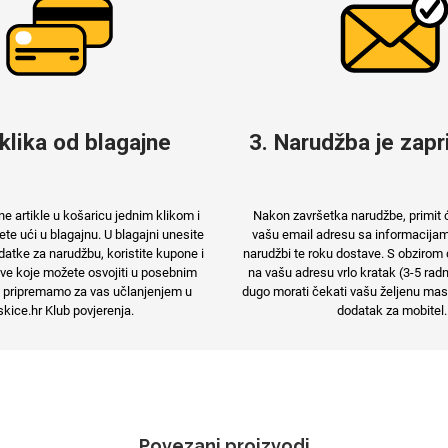
 klika od blagajne
3. Narudžba je zapri
e artikle u košaricu jednim klikom i
Nakon završetka narudžbe, primit 
e ući u blagajnu. U blagajni unesite
vašu email adresu sa informacija
atke za narudžbu, koristite kupone i
narudžbi te roku dostave. S obzirom 
e koje možete osvojiti u posebnim
na vašu adresu vrlo kratak (3-5 rad
 pripremamo za vas učlanjenjem u
dugo morati čekati vašu željenu maski
kice.hr Klub povjerenja.
dodatak za mobitel.
Povezani proizvodi