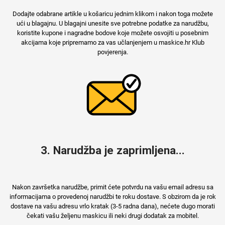
Dodajte odabrane artikle u košaricu jednim klikom i nakon toga možete
ući u blagajnu. U blagajni unesite sve potrebne podatke za narudžbu,
MarbleMania
koristite kupone i nagradne bodove koje možete osvojiti u posebnim
akcijama koje pripremamo za vas učlanjenjem u maskice.hr Klub
povjerenja.
Gaming motivi
Crtani filmovi
3. Narudžba je zaprimljena...
Nakon završetka narudžbe, primit ćete potvrdu na vašu email adresu sa
Sportski motivi
Obiteljski motivi
informacijama o provedenoj narudžbi te roku dostave. S obzirom da je rok
dostave na vašu adresu vrlo kratak (3-5 radna dana), nećete dugo morati
čekati vašu željenu maskicu ili neki drugi dodatak za mobitel.