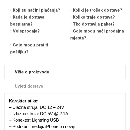
Koji su načini plaćanja?
Koliki je trošak dostave?
Kada je dostava
Koliko traje dostava?
besplatna?
Tko dostavlja paket?
Veleprodaja?
Gdje mogu naći prodajna
mjesta?
Love motivi
I Need Some Space
Gdje mogu pratiti
pošiljku?
Više o proizvodu
Quotes Collection
Cirkus
Uvjeti dostave
Karakteristike
:
– Ulazna struja: DC 12 – 24V
– Izlazna struja: DC 5V @ 2.1A
– Konektor: Lightning USB
– Podržani uređaji: iPhone 5 i noviji