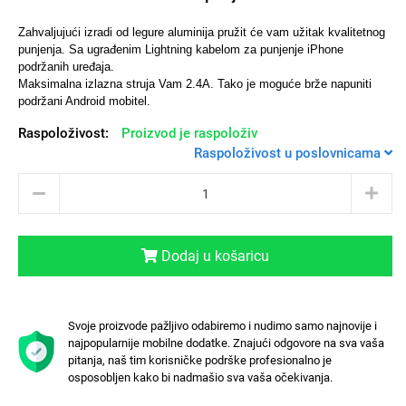
Zahvaljujući izradi od legure aluminija pružit će vam užitak kvalitetnog
punjenja.
Sa ugrađenim Lightning kabelom za punjenje iPhone
podržanih uređaja.
Maksimalna izlazna struja Vam 2.4A. Tako je moguće brže napuniti
Univerzalne futrole i
Sleng
Preklopne maskice
Feel Good
podržani Android mobitel.
maskice
Raspoloživost:
Proizvod je raspoloživ
Raspoloživost u poslovnicama
Životinjsko carstvo
Takeoff
Dodaj u košaricu
Svoje proizvode pažljivo odabiremo i nudimo samo najnovije i
najpopularnije mobilne dodatke. Znajući odgovore na sva vaša
pitanja, naš tim korisničke podrške profesionalno je
osposobljen kako bi nadmašio sva vaša očekivanja.
Svemirska kolekcija
Valentinovo