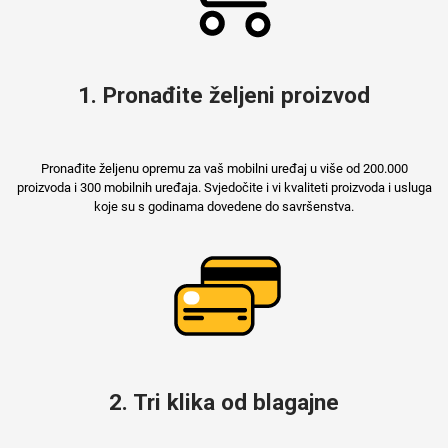
Za njega
Za nju
1. Pronađite željeni proizvod
Pronađite željenu opremu za vaš mobilni uređaj u više od 200.000
proizvoda i 300 mobilnih uređaja. Svjedočite i vi kvaliteti proizvoda i usluga
Svijet životinja
Auto - Moto motivi
koje su s godinama dovedene do savršenstva.
Mandale / Cvjetni
Citati & Stihovi
motivi
2. Tri klika od blagajne