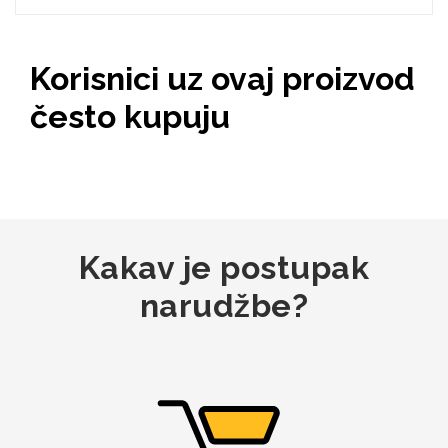
Zodiac
Halloween
Korisnici uz ovaj proizvod
često kupuju
Doodles
Apstraktni motivi
Kakav je postupak
narudžbe?
Monogrami
Dječji motivi