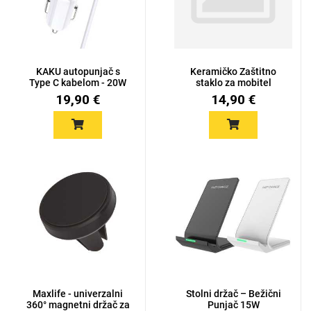
KAKU autopunjač s
Keramičko Zaštitno
Type C kabelom - 20W
staklo za mobitel
4,8A QC...
19,90 €
14,90 €
Maxlife - univerzalni
Stolni držač – Bežični
360° magnetni držač za
Punjač 15W