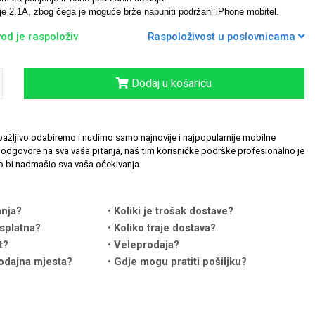
je 2.1A, zbog čega je moguće brže napuniti podržani iPhone mobitel.
od je raspoloživ
Raspoloživost u poslovnicama
Dodaj u košaricu
ažljivo odabiremo i nudimo samo najnovije i najpopularnije mobilne
odgovore na sva vaša pitanja, naš tim korisničke podrške profesionalno je
 bi nadmašio sva vaša očekivanja.
anja?
Koliki je trošak dostave?
splatna?
Koliko traje dostava?
t?
Veleprodaja?
odajna mjesta?
Gdje mogu pratiti pošiljku?