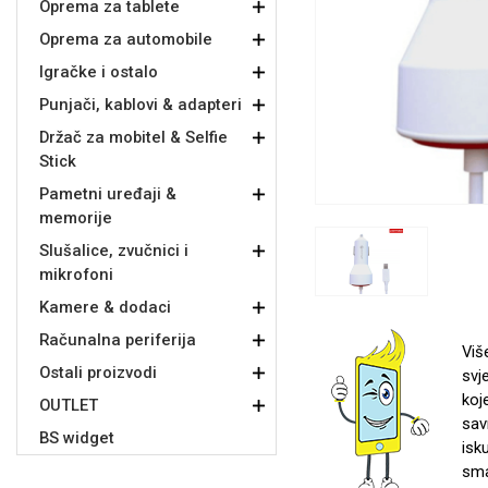
Oprema za tablete
Oprema za automobile
Držači za romobil
FM Transmitteri
USB kablovi
Samsung
Samsung
Babe
Držači za ruku
Šaljivi motivi
HDMI kabel
HI-FI linije
Huawei
Xiaomi
Igračke i ostalo
Punjači, kablovi & adapteri
Držač za mobitel & Selfie
Stick
Pametni uređaji &
memorije
Punjači za mobitel
Ostali držači
AUX kablovi
Croatos
Sony
Najprodavanije - TOP 100
Adapteri za mobitel
Spigen maskice
LCD Tablet
Slušalice, zvučnici i
mikrofoni
Kamere & dodaci
Računalna periferija
Viš
Ostali proizvodi
svj
koj
Univerzalno kaljeno staklo
OUTLET
Gym
Univerzalne futrole i
Unicorn kolekcija
sav
maskice
BS widget
isk
sma