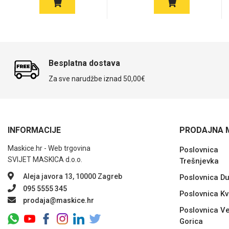
Za njega
Za nju
Besplatna dostava
Za sve narudžbe iznad 50,00€
Svijet životinja
Auto - Moto motivi
INFORMACIJE
PRODAJNA 
Maskice.hr - Web trgovina
Poslovnica
SVIJET MASKICA d.o.o.
Trešnjevka
Mandale / Cvjetni motivi
Citati & Stihovi
Aleja javora 13, 10000 Zagreb
Poslovnica D
095 5555 345
Poslovnica Kv
prodaja@maskice.hr
Poslovnica Ve
Gorica