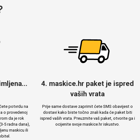
?
mljena...
4. maskice.hr paket je ispred
vaših vrata
ćete potvrdu na
Prije same dostave zaprimit ćete SMS obavijest o
ma o provedenoj
dostavi kako biste točno znali kada će paket biti
rom da je rok
ispred vaših vrata. Preuzmite vaš paket, otvorite ga i
(3-5 radna dana),
ocijenite svoje maskice.hr iskustvo.
jenu maskicu ili
bitel.