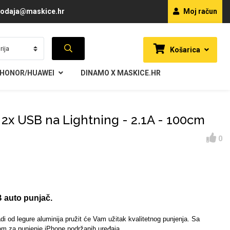
odaja@maskice.hr
Moj račun
Košarica
HONOR/HUAWEI
DINAMO X MASKICE.HR
 2x USB na Lightning - 2.1A - 100cm
0
B auto punjač.
radi od legure aluminija pružit će Vam užitak kvalitetnog punjenja.
Sa
om za punjenje iPhone podržanih uređaja.