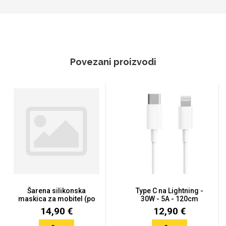
Povezani proizvodi
Šarena silikonska
Type C na Lightning -
maskica za mobitel (po
30W - 5A - 120cm
narud...
14,90 €
12,90 €