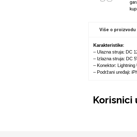
gar
kup
Sleng
Feel Good
Više o proizvodu
Preklopne maskice
Karakteristike
:
– Ulazna struja: DC 1
– Izlazna struja: DC 
– Konektor: Lightnin
– Podržani uređaji: iPh
Životinjsko carstvo
Takeoff
Korisnici
Svemirska kolekcija
Valentinovo