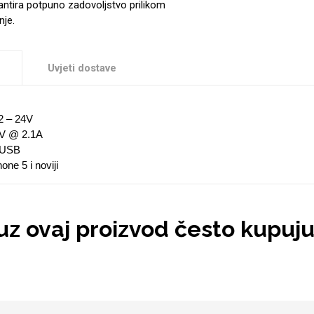
antira potpuno zadovoljstvo prilikom
nje.
Uvjeti dostave
2 – 24V
5V @ 2.1A
g USB
one 5 i noviji
 uz ovaj proizvod često kupuj