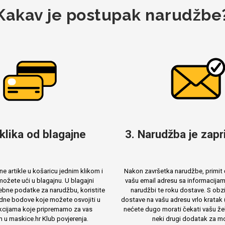
Kakav je postupak narudžbe
 klika od blagajne
3. Narudžba je zapri
e artikle u košaricu jednim klikom i
Nakon završetka narudžbe, primit 
ožete ući u blagajnu. U blagajni
vašu email adresu sa informacija
ebne podatke za narudžbu, koristite
narudžbi te roku dostave. S obzi
dne bodove koje možete osvojiti u
dostave na vašu adresu vrlo kratak 
cijama koje pripremamo za vas
nećete dugo morati čekati vašu žel
m u maskice.hr Klub povjerenja.
neki drugi dodatak za mo