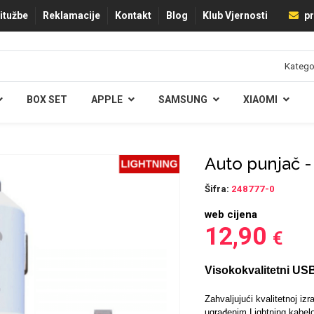
ritužbe
Reklamacije
Kontakt
Blog
Klub Vjernosti
pr
BOX SET
APPLE
SAMSUNG
XIAOMI
Auto punjač -
Šifra:
248777-0
web cijena
12,90
€
Visokokvalitetni US
Zahvaljujući kvalitetnoj iz
ugrađenim Lightning kabel