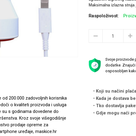
Maksimalna izlazna struja 
Raspoloživost:
Proizv
Svoje proizvode p
dodatke. Znajući 
osposobljen kako
Koji su načini plać
e od 200.000 zadovoljnih korisnika
Kada je dostava be
edoči o kvaliteti proizvoda i usluga
Tko dostavlja pake
e su s godinama dovedene do
Gdje mogu naći pr
ršenstva. Kroz svoje višegodišnje
ustvo prodaje opreme za
rtphone uređaje, maskice.hr