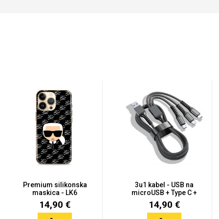
Premium silikonska
3u1 kabel - USB na
maskica - LK6
microUSB + Type C +
Lightni...
14,90 €
14,90 €