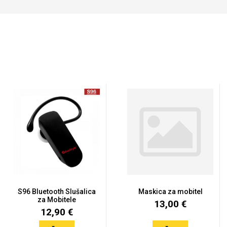
Doodles
Apstraktni motivi
Monogrami
Dječji motivi
S96 Bluetooth Slušalica
Maskica za mobitel
za Mobitele
13,00 €
12,90 €