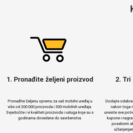
Love motivi
I Need Some Space
1. Pronađite željeni proizvod
2. Tri
Quotes Collection
Cirkus
Pronađite željenu opremu za vaš mobilni uređaj u
Dodajte odabran
više od 200.000 proizvoda i 300 mobilnih uređaja.
nakon toga m
Svjedočite i vi kvaliteti proizvoda i usluga koje su s
unesite sve potr
godinama dovedene do savršenstva.
kupone i nagra
posebnim ak
Zodiac
Halloween
učlanjenje