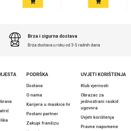
Brza i sigurna dostava
Brza dostava u roku od 3-5 radnih dana
MJESTA
PODRŠKA
UVJETI KORIŠTENJA
Dostava
Klub vjernosti
O nama
Obrazac za
ubrava
jednostrani raskid
Karijera u maskice.hr
ugovora
atrić
Postani partner
Uvjeti korištenja
lika
Zakupi franšizu
Pravne napomene