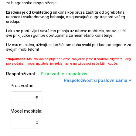
za blagdansko raspoloženje.
Izrađena je od kvalitetnog silikona koji pruža zaštitu od ogrebotina,
udaraca i svakodnevnog habanja, osiguravajući dugotrajnost vašeg
uređaja.
Lako se postavlja i savršeno prianja uz rubove mobitela, ostavljajući
Univerzalne futrole i
Sleng
Preklopne maskice
Feel Good
sve priključke i gumbe dostupnima za nesmetano korištenje.
maskice
Uz ovu maskicu, uživajte u božićnom duhu svaki put kad posegnete za
svojim mobitelom!
*Napomena
: Molimo vas da prije narudžbe provjerite jeste li odabrali odgovarajućeg
proizvođača i model mobitela, jer reklamacije na toj osnovi neće biti moguće.
Raspoloživost:
Proizvod je raspoloživ
Raspoloživost u poslovnicama
Životinjsko carstvo
Takeoff
Proizvođač:
Model mobitela:
Svemirska kolekcija
Valentinovo