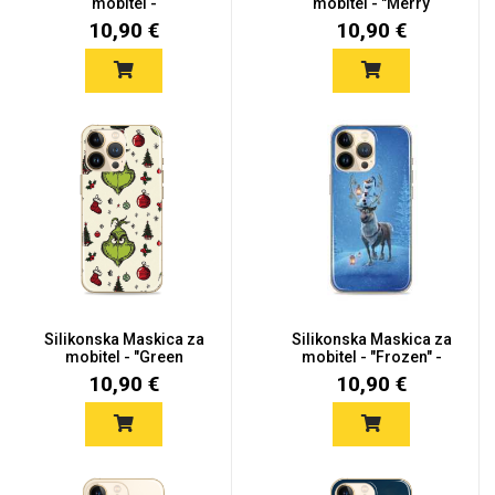
mobitel -
mobitel - "Merry
"Gingerbreads"...
Christm...
10,90 €
10,90 €
Silikonska Maskica za
Silikonska Maskica za
mobitel - "Green
mobitel - "Frozen" -
smile"...
win...
10,90 €
10,90 €