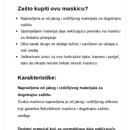
Zašto kupiti ovu maskicu?
Za njega
Za nju
Napravljena je od jakog i izdržljivog materijala za dugotrajnu
zaštitu
Upotrijebljeni materijal daje neklizajuću prevlaku na maskici
za dodatno prianjanje
Ultra tanak dizajn ne dodaje težinu i savršeno se uklapa u
vaš uređaj
Svijet životinja
Auto - Moto motivi
Jedinstveni izrezi za sve funkcijske tipke, kameru i punjač,
tako da nikada nećete trebati skinuti maskicu
Karakteristike:
Napravljena od jakog i izdržljivog materijala za
dugotrajnu zaštitu.
Svaka maskica napravljena je od jakog i izdržljivog silikona
Mandale / Cvjetni
Citati & Stihovi
koji garantira fleksibilnost maskice i dugotrajnu zaštitu
motivi
uređaja.
Dodatni materijal koji se upotrebljava daje neklizajuću