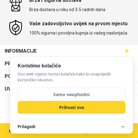
Brza i sigurna dostava
Brza dostava u roku od 3-5 radnih dana
Vaše zadovoljstvo uvijek na prvom mjestu
100% sigurna i povoljna kupnja iz vašeg naslonjača
INFORMACIJE
Maskice.hr - Web trgovina
PRODAJNA MJESTA
Koristimo kolačiće
SVIJET MASKICA d.o.o.
Poslovnica Trešnjevka
Ovo web mjesto koristi kolačiće kako bi unaprijedili
PODRŠKA
Aleja javora 13, 10000 Zagreb
korisničko iskustvo.
Poslovnica Dubrava
095 5555 345
Dostava
UVJETI KORIŠTENJA
prodaja@maskice.hr
Poslovnica Kvatrić
Samo neophodni
O nama
Klub vjernosti
Poslovnica Velika Gorica
Karijera u maskice.hr
NAČINI PLAĆANJA
Prihvati sve
Obrazac za jednostrani raskid ugovora
Poslovnica Karlovac
Postani partner
Uvjeti korištenja
Poslovnica Ilica
Zakupi franšizu
Prilagodi
Pravne napomene
Copyright © 2026 Maskice.hr
|
Veleprodaja/B2B
Poslovnica Križevci
Kontakt