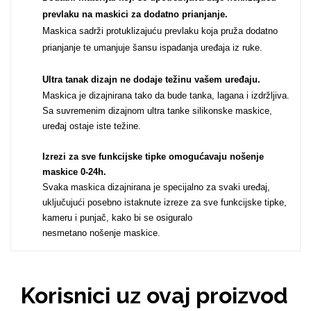
prevlaku na maskici za dodatno prianjanje.
Maskica sadrži protuklizajuću prevlaku koja pruža dodatno
MarbleMania
prianjanje te umanjuje šansu ispadanja uređaja iz ruke.
Ultra tanak dizajn ne dodaje težinu vašem uređaju
.
Maskica je dizajnirana tako da bude tanka, lagana i izdržljiva.
Sa suvremenim dizajnom ultra tanke silikonske maskice,
uređaj ostaje iste težine.
Gaming motivi
Crtani filmovi
Izrezi za sve funkcijske tipke omogućavaju nošenje
maskice 0-24h
.
Svaka maskica dizajnirana je specijalno za svaki uređaj,
uključujući posebno istaknute izreze za sve funkcijske tipke,
kameru i punjač, kako bi se osiguralo
nesmetano nošenje maskice.
Sportski motivi
Obiteljski motivi
Korisnici uz ovaj proizvod