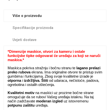
Zodiac
Halloween
Više o proizvodu
Specifikacije proizvoda
Uvjeti dostave
Doodles
Apstraktni motivi
*
Dimenzije maskice, otvori za kameru i ostale
funkcijske tipke odgovarat će uređaju za koji se naruči
maskica.*
Maskica pokriva stražnju i bočnu stranu te
lagano prelazi
preko
rubova
ekrana. Ima originalne otvore te pristup svim
gumbima i funkcijama.
Zbog svoje kvalitetne izrade je
Monogrami
Dječji motivi
otporna
i
izdržljiva.
Štiti
od udaraca, nečistoće, padova,
ogrebotina i ostalih oštećenja.
Kvalitetni
motiv
na maskici uz prozirne bočne strane
omogućuje da se rubovi Vašeg uređaja istaknu. Na taj
način zadržavate
moderan
izgled
uz istovremenu
potpunu zaštitu
uređaja.