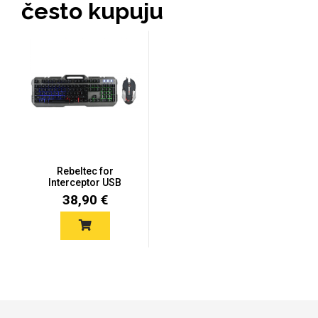
često kupuju
Mix
Rebeltec for
Interceptor USB
Gaming žičana tip...
38,90 €