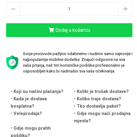
Dodaj u košaricu
Love motivi
I Need Some Space
Svoje proizvode pažljivo odabiremo i nudimo samo najnovije i
najpopularnije mobilne dodatke. Znajući odgovore na sva
vaša pitanja, naš tim korisničke podrške profesionalno je
osposobljen kako bi nadmašio sva vaša očekivanja.
Quotes Collection
Cirkus
Koji su načini plaćanja?
Koliki je trošak dostave?
Kada je dostava
Koliko traje dostava?
besplatna?
Tko dostavlja paket?
Veleprodaja?
Gdje mogu naći prodajna
mjesta?
Gdje mogu pratiti
pošiljku?