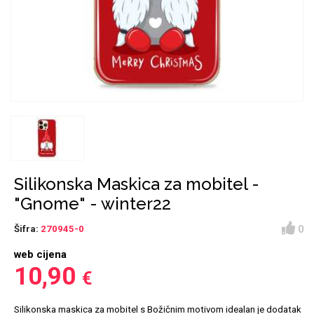
Držači za romobil
FM Transmitteri
USB kablovi
Huawei
Babe
Držači za ruku
Šaljivi motivi
HDMI kabel
HI-FI linije
Samsung
Huawei
Sony
Ostali držači
AUX kablovi
Croatos
Xiaomi
Adapteri za mobitel
Punjači za mobitel
Najprodavanije -
LCD Tablet
TOP 100
Silikonska Maskica za mobitel -
"Gnome" - winter22
0
Šifra:
270945-0
web cijena
Spigen maskice
Univerzalno kaljeno
10,90
€
Gym
Unicorn kolekcija
staklo
Silikonska maskica za mobitel s Božičnim motivom idealan je dodatak