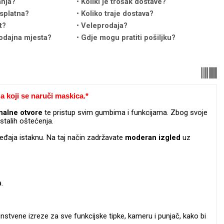
anja?
Koliki je trošak dostave?
splatna?
Koliko traje dostava?
t?
Veleprodaja?
odajna mjesta?
Gdje mogu pratiti pošiljku?
a koji se naruči maskica.*
inalne
otvore
te pristup svim gumbima i funkcijama. Zbog svoje
stalih oštećenja.
eđaja istaknu. Na taj način zadržavate
moderan
izgled
uz
.
instvene izreze za sve funkcijske tipke, kameru i punjač, kako bi