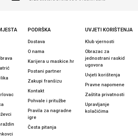
MJESTA
PODRŠKA
UVJETI KORIŠTENJA
Dostava
Klub vjernosti
O nama
Obrazac za
ubrava
jednostrani raskid
Karijera u maskice.hr
ugovora
atrić
Postani partner
Uvjeti korištenja
lika
Zakupi franšizu
Pravne napomene
Kontakt
rlovac
Zaštita privatnosti
Pohvale i pritužbe
ca
Upravljanje
Pravila za nagradne
kolačićima
iževci
igre
araždin
Česta pitanja
nkovci