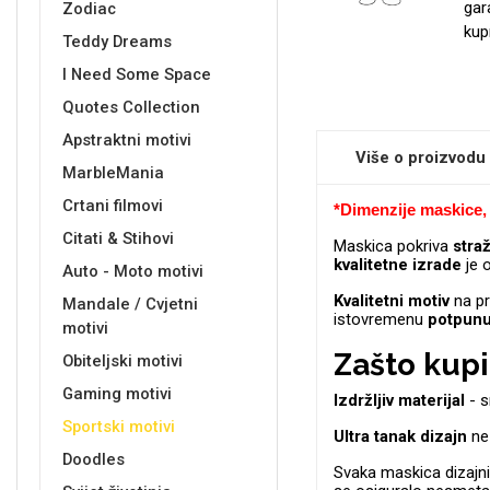
gar
Zodiac
kup
Teddy Dreams
I Need Some Space
Sleng
Feel Good
Quotes Collection
Preklopne maskice
Apstraktni motivi
Više o proizvodu
MarbleMania
Crtani filmovi
*
Dimenzije maskice, 
Citati & Stihovi
Maskica pokriva
stra
Životinjsko carstvo
Takeoff
kvalitetne
izrade
je o
Auto - Moto motivi
Kvalitetni
motiv
na pr
Mandale / Cvjetni
istovremenu
potpun
motivi
Zašto kupi
Obiteljski motivi
Gaming motivi
Izdržljiv materijal
- s
Sportski motivi
Ultra tanak dizajn
ne 
Svemirska kolekcija
Valentinovo
Doodles
Svaka maskica dizajnir