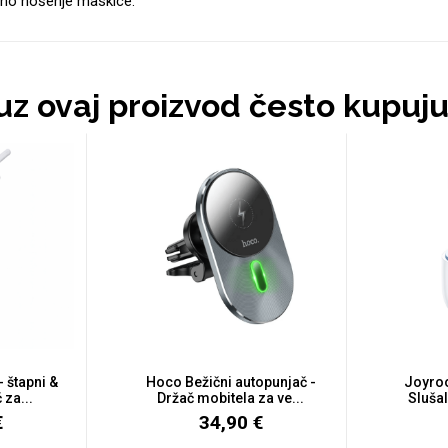
no nošenje maskice.
 uz ovaj proizvod često kupuj
 štapni &
Hoco Bežični autopunjač -
Joyro
 za...
Držač mobitela za ve...
Slušal
€
34,90 €