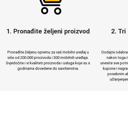
Za njega
Za nju
1. Pronađite željeni proizvod
2. Tri
Svijet životinja
Auto - Moto motivi
Pronađite željenu opremu za vaš mobilni uređaj u
Dodajte odabran
više od 200.000 proizvoda i 300 mobilnih uređaja.
nakon toga m
Svjedočite i vi kvaliteti proizvoda i usluga koje su s
unesite sve potr
godinama dovedene do savršenstva.
kupone i nagra
posebnim ak
učlanjenje
Mandale / Cvjetni motivi
Citati & Stihovi