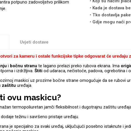
Koji su načini plać
antira potpuno zadovoljstvo prilikom
Kada je dostava be
nje.
Tko dostavlja pake
Gdje mogu naći pr
Uvjeti dostave
otvori za kameru i ostale funkcijske tipke odgovarat će uređaju z
žnju
i
bočnu
stranu
te lagano prelazi preko rubova ekrana. Ima
orig
tporna i izdržljiva.
Štiti
od udaraca, nečistoće, padova, ogrebotina i o
ozirnoj maskici uz prozirne bočne strane omogućuje da se rubovi ur
u
zaštitu
uređaja.
ti ovu maskicu?
nažan termopoliuretan jamči fleksibilnost i dugotrajnu zaštitu uređaja
dodaje težinu i savršeno pristaje uređaju.
ana je specijalno za svaki uređaj, uključujući posebno istaknute i jed