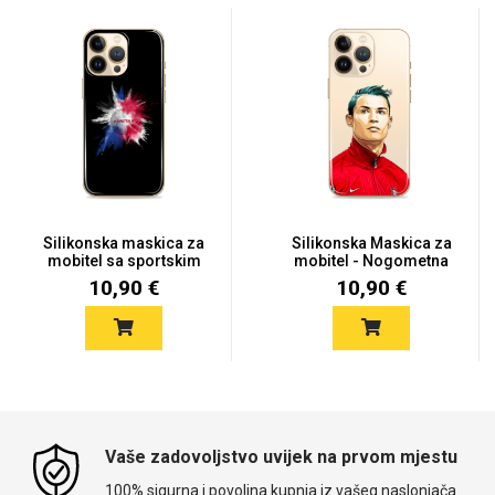
Silikonska maskica za
Silikonska Maskica za
mobitel sa sportskim
mobitel - Nogometna
mot...
ikon...
10,90 €
10,90 €
Vaše zadovoljstvo uvijek na prvom mjestu
100% sigurna i povoljna kupnja iz vašeg naslonjača