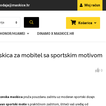
odaja@maskice.hr
Moj račun
Košarica
HONOR/HUAWEI
DINAMO X MASKICE.HR
skica za mobitel sa sportskim motivom
0
ikonska maskica
pruža pouzdanu zaštitu uz moderan sportski dizajn.
ivan sportski motiv
s praktičnom zaštitom, štiteći vaš uređaj od