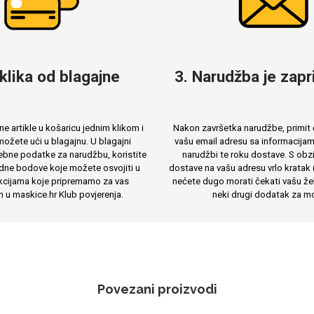
 klika od blagajne
3. Narudžba je zapri
e artikle u košaricu jednim klikom i
Nakon završetka narudžbe, primit 
ožete ući u blagajnu. U blagajni
vašu email adresu sa informacija
ebne podatke za narudžbu, koristite
narudžbi te roku dostave. S obzi
dne bodove koje možete osvojiti u
dostave na vašu adresu vrlo kratak 
cijama koje pripremamo za vas
nećete dugo morati čekati vašu žel
m u maskice.hr Klub povjerenja.
neki drugi dodatak za mo
Povezani proizvodi