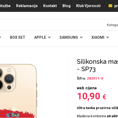
ritužbe
Reklamacije
Kontakt
Blog
Klub Vjernosti
pr
BOX SET
APPLE
SAMSUNG
XIAOMI
Silikonska ma
- SP73
Šifra:
282011-0
web cijena
10,90
€
Ultra tanka prozirna sil
Maskica kombinira
atrakt