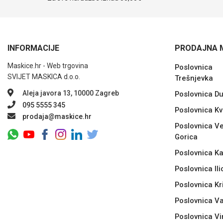
INFORMACIJE
PRODAJNA 
Maskice.hr - Web trgovina
Poslovnica
SVIJET MASKICA d.o.o.
Trešnjevka
Aleja javora 13, 10000 Zagreb
Poslovnica D
095 5555 345
Poslovnica Kv
prodaja@maskice.hr
Poslovnica Ve
Gorica
Poslovnica Ka
Poslovnica Ili
Poslovnica Kr
Poslovnica V
Poslovnica Vi