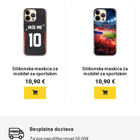
MarbleMania
Gaming motivi
Crtani filmovi
Sportski motivi
Silikonska maskica za
Silikonska maskica za
mobitel sa sportskim
mobitel sa sportskim
mot...
mot...
10,90 €
10,90 €
Obiteljski motivi
Mix
Besplatna dostava
Za sve narudžbe iznad 50,00€