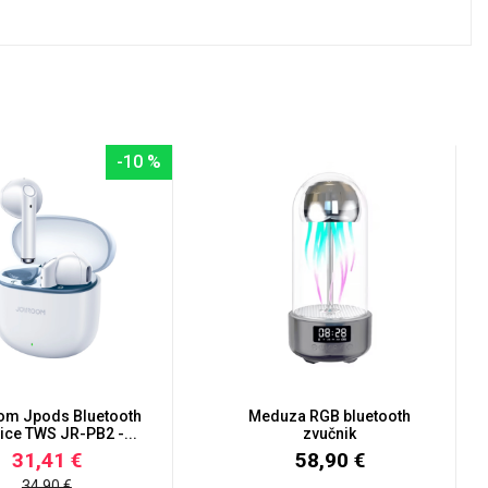
u
-10 %
om Jpods Bluetooth
Meduza RGB bluetooth
ice TWS JR-PB2 -...
zvučnik
31,41 €
58,90 €
34,90 €