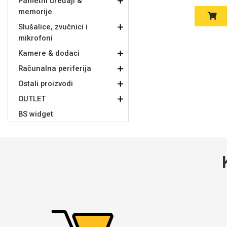
Pametni uređaji &
memorije
Slušalice, zvučnici i
mikrofoni
Kamere & dodaci
Računalna periferija
Doodles
Apstraktni motivi
Ostali proizvodi
OUTLET
BS widget
Monogrami
Dječji motivi