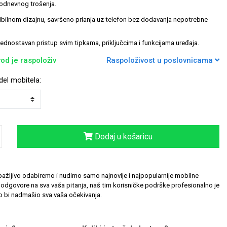
kodnevnog trošenja.
sibilnom dizajnu, savršeno prianja uz telefon bez dodavanja nepotrebne
jednostavan pristup svim tipkama, priključcima i funkcijama uređaja.
od je raspoloživ
Raspoloživost u poslovnicama
el mobitela:
Dodaj u košaricu
ažljivo odabiremo i nudimo samo najnovije i najpopularnije mobilne
odgovore na sva vaša pitanja, naš tim korisničke podrške profesionalno je
 bi nadmašio sva vaša očekivanja.