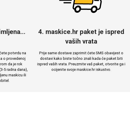
mljena...
4. maskice.hr paket je ispred
vaših vrata
ćete potvrdu na
Prije same dostave zaprimit ćete SMS obavijest o
ma o provedenoj
dostavi kako biste točno znali kada će paket biti
rom da je rok
ispred vaših vrata. Preuzmite vaš paket, otvorite ga i
(3-5 radna dana),
ocijenite svoje maskice.hr iskustvo.
jenu maskicu ili
bitel.