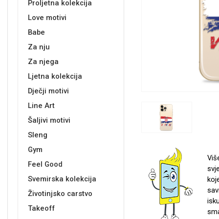
Proljetna kolekcija
Love motivi
Držači za romobil
FM Transmitteri
USB kablovi
Samsung
Samsung
Babe
Držači za ruku
Šaljivi motivi
HDMI kabel
HI-FI linije
Huawei
Xiaomi
Babe
Za nju
Za njega
Ljetna kolekcija
Dječji motivi
Punjači za mobitel
Ostali držači
AUX kablovi
Croatos
Sony
Najprodavanije - TOP 100
Adapteri za mobitel
Spigen maskice
LCD Tablet
Line Art
Šaljivi motivi
Sleng
Gym
Viš
Feel Good
svj
Svemirska kolekcija
koj
Univerzalno kaljeno staklo
Gym
Univerzalne futrole i
Unicorn kolekcija
sav
Životinjsko carstvo
maskice
isk
Takeoff
sma