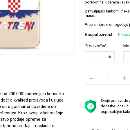
ogrebotina, udaraca i sva
Zahvaljujući tankom i flek
mase.
Precizni izrezi omogućuju 
Raspoloživost:
Proizv
Proizvođač:
Mod
e od 200.000 zadovoljnih korisnika
edoči o kvaliteti proizvoda i usluga
Svoje proizvode p
e su s godinama dovedene do
dodatke. Znajući 
osposobljen kako
ršenstva. Kroz svoje višegodišnje
ustvo prodaje opreme za
rtphone uređaje, maskice.hr