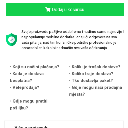
Dodaj u košaricu
Svoje proizvode pažljivo odabiremo i nudimo samo najnovije i
najpopularnije mobilne dodatke. Znajući odgovore na sva
Love motivi
I Need Some Space
vaša pitanja, naš tim korisničke podrške profesionalno je
osposobljen kako bi nadmašio sva vaša očekivanja.
Koji su načini plaćanja?
Koliki je trošak dostave?
Kada je dostava
Koliko traje dostava?
besplatna?
Tko dostavlja paket?
Quotes Collection
Cirkus
Veleprodaja?
Gdje mogu naći prodajna
mjesta?
Gdje mogu pratiti
pošiljku?
Više o proizvodu