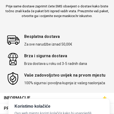
Prije same dostave zaprimit ćete SMS obavijest o dostavi kako biste
točno znali kada će paket biti ispred vaših vrata. Preuzmite vaš paket,
otvorite ga i ocijenite svoje maskice.hr iskustvo.
Besplatna dostava
Za sve narudžbe iznad 50,00€
Brza i sigurna dostava
Brza dostava u roku od 3-5 radnih dana
Vaše zadovoljstvo uvijek na prvom mjestu
100% sigurna i povoljna kupnja iz vašeg naslonjača
INFORMACIJE
Maskice.hr - Web trgovina
Koristimo kolačiće
PRODAJNA MJESTA
SVIJET MASKICA d.o.o.
Ovo web mjesto koristi kolačiće kako bi unaprijedili