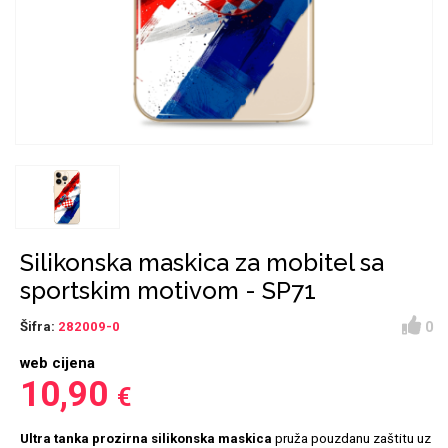
Držači za romobil
FM Transmitteri
USB kablovi
Huawei
Babe
Držači za ruku
Šaljivi motivi
HDMI kabel
HI-FI linije
Samsung
Huawei
Sony
Ostali držači
AUX kablovi
Croatos
Xiaomi
Adapteri za mobitel
Punjači za mobitel
Najprodavanije -
LCD Tablet
TOP 100
Silikonska maskica za mobitel sa
sportskim motivom - SP71
0
Šifra:
282009-0
web cijena
Spigen maskice
Univerzalno kaljeno
10,90
€
Gym
Unicorn kolekcija
staklo
Ultra tanka prozirna silikonska maskica
pruža pouzdanu zaštitu uz