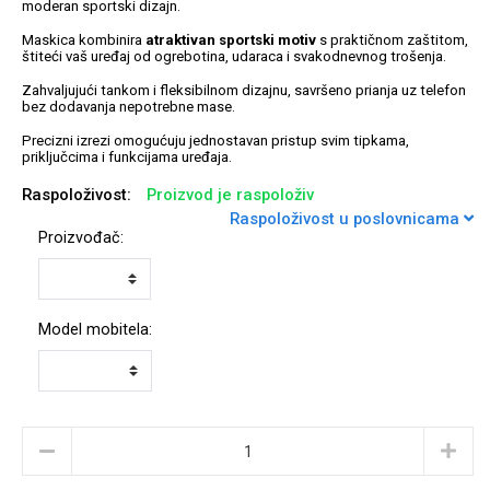
moderan sportski dizajn.
Maskica kombinira
atraktivan sportski motiv
s praktičnom zaštitom,
štiteći vaš uređaj od ogrebotina, udaraca i svakodnevnog trošenja.
Zahvaljujući tankom i fleksibilnom dizajnu, savršeno prianja uz telefon
bez dodavanja nepotrebne mase.
Univerzalne futrole i
Sleng
Preklopne maskice
Feel Good
Precizni izrezi omogućuju jednostavan pristup svim tipkama,
maskice
priključcima i funkcijama uređaja.
Raspoloživost:
Proizvod je raspoloživ
Raspoloživost u poslovnicama
Proizvođač:
Životinjsko carstvo
Takeoff
Model mobitela:
Svemirska kolekcija
Valentinovo