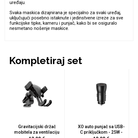
uređaju.
Za njega
Za nju
Svaka maskica dizajnirana je specijalno za svaki uređaj,
uključujući posebno istaknute i jedinstvene izreze za sve
funkcijske tipke, kameru i punjač, kako bi se osiguralo
nesmetano nošenje maskice.
Kompletiraj set
Svijet životinja
Auto - Moto motivi
Mandale / Cvjetni
Citati & Stihovi
motivi
Gravitacijski držač
XO auto punjač sa USB-
mobitela za ventilaciju
C priključkom - 25W -
cr...