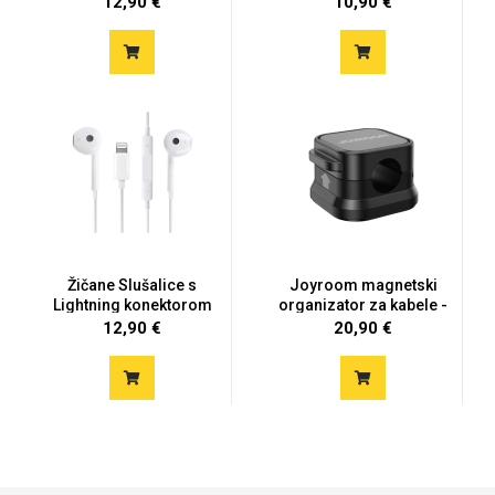
12,90 €
10,90 €
MarbleMania
Gaming motivi
Crtani filmovi
Žičane Slušalice s
Joyroom magnetski
Lightning konektorom
organizator za kabele -
crni...
12,90 €
20,90 €
Sportski motivi
Obiteljski motivi