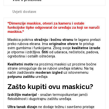
Zodiac
Halloween
Uvjeti dostave
*
Dimenzije maskice, otvori za kameru i ostale
funkcijske tipke odgovarat će uređaju za koji se naruči
maskica.*
Maskica pokriva
stražnju
i
bočnu
stranu
te lagano prelazi
Doodles
Apstraktni motivi
preko rubova ekrana. Ima
originalne
otvore
te pristup
svim gumbima i funkcijama. Zbog svoje
kvalitetne
izrade
je otporna i izdržljiva.
Štiti
od udaraca, nečistoće, padova,
ogrebotina i ostalih oštećenja.
Kvalitetni
motiv
na prozirnoj maskici uz prozirne bočne
strane omogućuje da se rubovi uređaja istaknu. Na taj
način zadržavate
moderan
izgled
uz istovremenu
potpunu
zaštitu
uređaja.
Monogrami
Dječji motivi
Zašto kupiti ovu maskicu?
Izdržljiv materijal
- snažan termopoliuretan jamči
fleksibilnost i dugotrajnu zaštitu uređaja.
Ultra tanak dizajn
ne dodaje težinu i savršeno pristaje