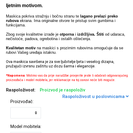
ljetnim motivom.
Maskica pokriva stražnju i bočnu stranu te
lagano prelazi
preko
rubova
ekrana. Ima originalne otvore te pristup svim gumbima i
funkcijama.
Univerzalne futrole i
Sleng
Preklopne maskice
Feel Good
Zbog svoje kvalitetne izrade je
otporna
i
izdržljiva.
Štiti
od udaraca,
maskice
nečistoće, padova, ogrebotina i ostalih oštećenja.
Kvalitetan
motiv
na maskici s prozirnim rubovima omogućuje da se
rubovi Vašeg uređaja istaknu.
Ova maskica savršena je za sve ljubitelje ljeta i veselog dizajna,
pružajući izvrsnu zaštitu uz dozu šarma i elegancije.
*Napomena
: Molimo vas da prije narudžbe provjerite jeste li odabrali odgovarajućeg
Životinjsko carstvo
Takeoff
proizvođača i model mobitela, jer reklamacije na toj osnovi neće biti moguće.
Raspoloživost:
Proizvod je raspoloživ
Raspoloživost u poslovnicama
Proizvođač:
Svemirska kolekcija
Valentinovo
Model mobitela: