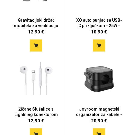
Gravitacijski držač
XO auto punjač sa USB-
mobitela za ventilaciju
C priključkom - 25W -
Mix
cr...
12,90 €
10,90 €
Žičane Slušalice s
Joyroom magnetski
Lightning konektorom
organizator za kabele -
crni...
12,90 €
20,90 €