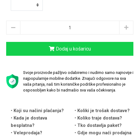
Love motivi
I Need Some Space
Dodaj u košaricu
Svoje proizvode pažljivo odabiremo i nudimo samo najnovije i
najpopularnije mobilne dodatke. Znajući odgovore na sva
vaša pitanja, naš tim korisničke podrške profesionalno je
osposobljen kako bi nadmašio sva vaša očekivanja.
Quotes Collection
Cirkus
Koji su načini plaćanja?
Koliki je trošak dostave?
Kada je dostava
Koliko traje dostava?
besplatna?
Tko dostavlja paket?
Veleprodaja?
Gdje mogu naći prodajna