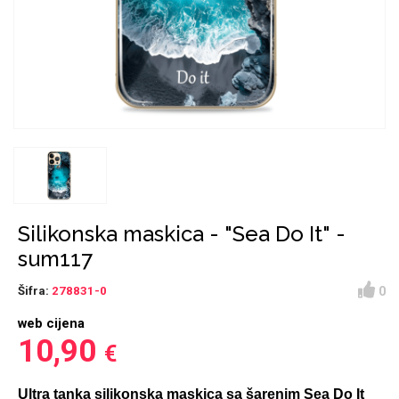
Držači za romobil
FM Transmitteri
USB kablovi
Huawei
Babe
Držači za ruku
Šaljivi motivi
HDMI kabel
HI-FI linije
Samsung
Huawei
Sony
Ostali držači
AUX kablovi
Croatos
Xiaomi
Adapteri za mobitel
Punjači za mobitel
Najprodavanije -
LCD Tablet
TOP 100
Silikonska maskica - "Sea Do It" -
sum117
0
Šifra:
278831-0
web cijena
Spigen maskice
Univerzalno kaljeno
10,90
€
Gym
Unicorn kolekcija
staklo
Ultra tanka silikonska maskica sa šarenim Sea Do It