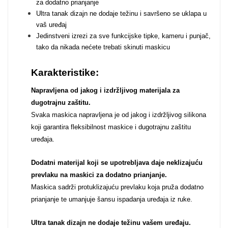
za dodatno prianjanje
Ultra tanak dizajn ne dodaje težinu i savršeno se uklapa u
Za njega
Za nju
vaš uređaj
Jedinstveni izrezi za sve funkcijske tipke, kameru i punjač,
tako da nikada nećete trebati skinuti maskicu
Karakteristike:
Napravljena od jakog i izdržljivog materijala za
Svijet životinja
Auto - Moto motivi
dugotrajnu zaštitu.
Svaka maskica napravljena je od jakog i izdržljivog silikona
koji garantira fleksibilnost maskice i dugotrajnu zaštitu
uređaja.
Dodatni materijal koji se upotrebljava daje neklizajuću
prevlaku na maskici za dodatno prianjanje.
Mandale / Cvjetni
Citati & Stihovi
Maskica sadrži protuklizajuću prevlaku koja pruža dodatno
motivi
prianjanje te umanjuje šansu ispadanja uređaja iz ruke.
Ultra tanak dizajn ne dodaje težinu vašem uređaju
.