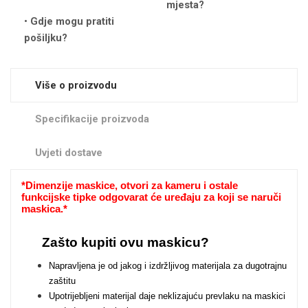
Zodiac
Halloween
mjesta?
Gdje mogu pratiti
pošiljku?
Više o proizvodu
Doodles
Apstraktni motivi
Specifikacije proizvoda
Uvjeti dostave
*
Dimenzije maskice, otvori za kameru i ostale
funkcijske tipke odgovarat će uređaju za koji se naruči
maskica.*
Monogrami
Dječji motivi
Zašto kupiti ovu maskicu?
Napravljena je od jakog i izdržljivog materijala za dugotrajnu
zaštitu
Upotrijebljeni materijal daje neklizajuću prevlaku na maskici