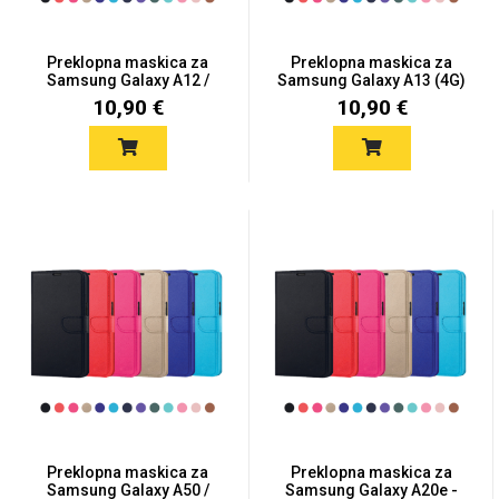
Preklopna maskica za
Preklopna maskica za
Samsung Galaxy A12 /
Samsung Galaxy A13 (4G)
M12...
-...
10,90 €
10,90 €
Univerzalne futrole i
Sleng
Preklopne maskice
Feel Good
maskice
Životinjsko carstvo
Takeoff
Svemirska kolekcija
Preklopna maskica za
Valentinovo
Preklopna maskica za
Samsung Galaxy A50 /
Samsung Galaxy A20e -