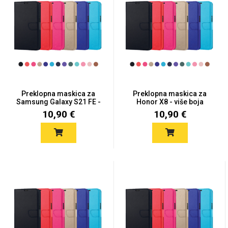
Za njega
Za nju
Preklopna maskica za
Preklopna maskica za
Svijet životinja
Auto - Moto motivi
Samsung Galaxy S21 FE -
Honor X8 - više boja
V...
10,90 €
10,90 €
Mandale / Cvjetni
Citati & Stihovi
motivi