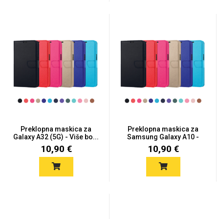
Zodiac
Halloween
Doodles
Apstraktni motivi
Preklopna maskica za
Preklopna maskica za
Galaxy A32 (5G) - Više bo...
Samsung Galaxy A10 -
Više...
10,90 €
10,90 €
Monogrami
Dječji motivi