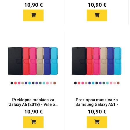
A50s...
Viš...
10,90 €
10,90 €
Love motivi
I Need Some Space
Quotes Collection
Cirkus
Preklopna maskica za
Preklopna maskica za
Galaxy A6 (2018) - Više b...
Samsung Galaxy A51 -
Više...
10,90 €
10,90 €