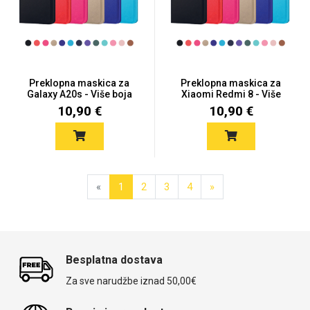
Preklopna maskica za
Preklopna maskica za
Galaxy A20s - Više boja
Xiaomi Redmi 8 - Više
boj...
10,90 €
10,90 €
«
1
2
3
4
»
Besplatna dostava
Za sve narudžbe iznad 50,00€