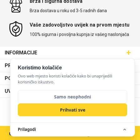
Brza i sigurna dostava
Brza dostava u roku od 3-5 radnih dana
Vaše zadovoljstvo uvijek na prvom mjestu
100% sigurna i povoljna kupnja iz vašeg naslonjača
INFORMACIJE
Maskice.hr - Web trgovina
PRODAJNA MJESTA
Koristimo kolačiće
SVIJET MASKICA d.o.o.
Poslovnica Trešnjevka
Ovo web mjesto koristi kolačiće kako bi unaprijedili
PODRŠKA
Aleja javora 13, 10000 Zagreb
korisničko iskustvo.
Poslovnica Dubrava
095 5555 345
Dostava
UVJETI KORIŠTENJA
prodaja@maskice.hr
Poslovnica Kvatrić
Samo neophodni
O nama
Klub vjernosti
Poslovnica Velika Gorica
Karijera u maskice.hr
NAČINI PLAĆANJA
Prihvati sve
Obrazac za jednostrani raskid ugovora
Poslovnica Karlovac
Postani partner
Uvjeti korištenja
Poslovnica Ilica
Zakupi franšizu
Prilagodi
Pravne napomene
Copyright © 2026 Maskice.hr
|
Veleprodaja/B2B
Poslovnica Križevci
Kontakt