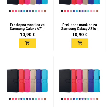
MarbleMania
Preklopna maskica za
Preklopna maskica za
Samsung Galaxy A71 -
Samsung Galaxy A21s -
Više...
Viš...
10,90 €
10,90 €
Gaming motivi
Crtani filmovi
Sportski motivi
Obiteljski motivi