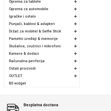
Oprema za tablete
Oprema za automobile
Držači za romobil
FM Transmitteri
USB kablovi
Samsung
Samsung
Babe
Držači za ruku
Šaljivi motivi
HDMI kabel
HI-FI linije
Huawei
Xiaomi
Igračke i ostalo
Punjači, kablovi & adapteri
Držač za mobitel & Selfie Stick
Pametni uređaji & memorije
Slušalice, zvučnici i mikrofoni
Punjači za mobitel
Ostali držači
AUX kablovi
Croatos
Sony
Najprodavanije - TOP 100
Adapteri za mobitel
Spigen maskice
LCD Tablet
Kamere & dodaci
Računalna periferija
Ostali proizvodi
OUTLET
BS widget
Univerzalno kaljeno staklo
Gym
Univerzalne futrole i
Unicorn kolekcija
maskice
Besplatna dostava