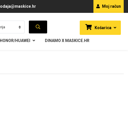
odaja@maskice.hr
Moj račun
Košarica
HONOR/HUAWEI
DINAMO X MASKICE.HR