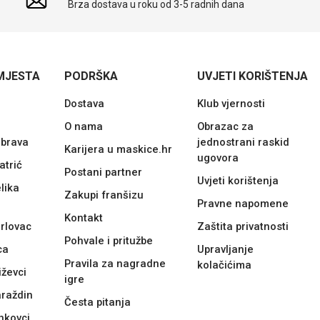
Brza dostava u roku od 3-5 radnih dana
MJESTA
PODRŠKA
UVJETI KORIŠTENJA
Dostava
Klub vjernosti
O nama
Obrazac za
ubrava
jednostrani raskid
Karijera u maskice.hr
ugovora
atrić
Postani partner
Uvjeti korištenja
lika
Zakupi franšizu
Pravne napomene
Kontakt
rlovac
Zaštita privatnosti
Pohvale i pritužbe
ca
Upravljanje
Pravila za nagradne
kolačićima
iževci
igre
araždin
Česta pitanja
nkovci