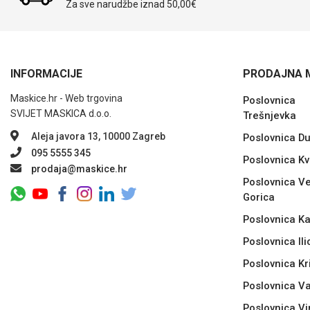
Za sve narudžbe iznad 50,00€
Sleng
Feel Good
INFORMACIJE
PRODAJNA 
Preklopne maskice
Maskice.hr - Web trgovina
Poslovnica
SVIJET MASKICA d.o.o.
Trešnjevka
Aleja javora 13, 10000 Zagreb
Poslovnica D
095 5555 345
Poslovnica Kv
Životinjsko carstvo
Takeoff
prodaja@maskice.hr
Poslovnica Ve
Gorica
Poslovnica Ka
Poslovnica Ili
Poslovnica Kr
Svemirska kolekcija
Valentinovo
Poslovnica V
Poslovnica Vi