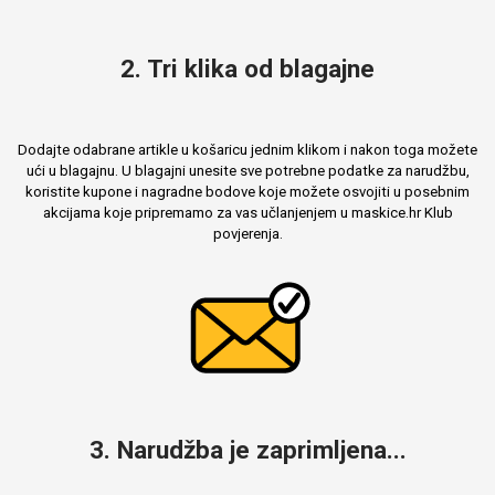
2. Tri klika od blagajne
MarbleMania
Dodajte odabrane artikle u košaricu jednim klikom i nakon toga možete
ući u blagajnu. U blagajni unesite sve potrebne podatke za narudžbu,
koristite kupone i nagradne bodove koje možete osvojiti u posebnim
akcijama koje pripremamo za vas učlanjenjem u maskice.hr Klub
povjerenja.
Gaming motivi
Crtani filmovi
Sportski motivi
Obiteljski motivi
3. Narudžba je zaprimljena...