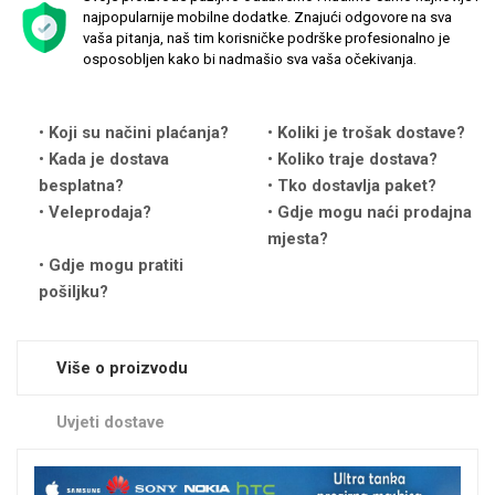
najpopularnije mobilne dodatke. Znajući odgovore na sva
vaša pitanja, naš tim korisničke podrške profesionalno je
osposobljen kako bi nadmašio sva vaša očekivanja.
Koji su načini plaćanja?
Koliki je trošak dostave?
Love motivi
I Need Some Space
Kada je dostava
Koliko traje dostava?
besplatna?
Tko dostavlja paket?
Veleprodaja?
Gdje mogu naći prodajna
mjesta?
Gdje mogu pratiti
pošiljku?
Quotes Collection
Cirkus
Više o proizvodu
Uvjeti dostave