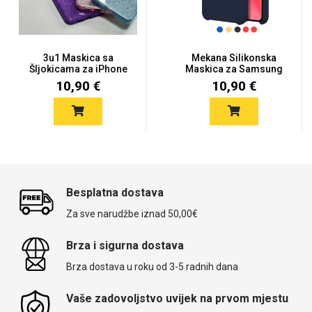
3u1 Maskica sa
Mekana Silikonska
Šljokicama za iPhone
Maskica za Samsung
11 - Više...
Galaxy A0...
10,90 €
10,90 €
Besplatna dostava
Za sve narudžbe iznad 50,00€
Brza i sigurna dostava
Brza dostava u roku od 3-5 radnih dana
Vaše zadovoljstvo uvijek na prvom mjestu