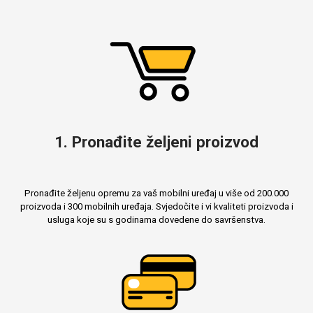
Za njega
Za nju
Svijet životinja
Auto - Moto motivi
1. Pronađite željeni proizvod
Pronađite željenu opremu za vaš mobilni uređaj u više od 200.000
proizvoda i 300 mobilnih uređaja. Svjedočite i vi kvaliteti proizvoda i
usluga koje su s godinama dovedene do savršenstva.
Mandale / Cvjetni
Citati & Stihovi
motivi