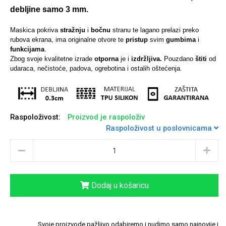
debljine samo 3 mm.
Maskica pokriva
stražnju
i
bočnu
stranu te lagano prelazi preko
rubova ekrana, ima originalne otvore te
pristup
svim
gumbima
i
funkcijama
.
Univerzalne futrole i
Sleng
Preklopne maskice
Feel Good
Zbog svoje kvalitetne izrade
otporna
je i
izdržljiva.
Pouzdano
štiti
od
maskice
udaraca, nečistoće, padova, ogrebotina i ostalih oštećenja.
Raspoloživost:
Proizvod je raspoloživ
Raspoloživost u poslovnicama
Životinjsko carstvo
Takeoff
Dodaj u košaricu
Svemirska kolekcija
Valentinovo
Svoje proizvode pažljivo odabiremo i nudimo samo najnovije i