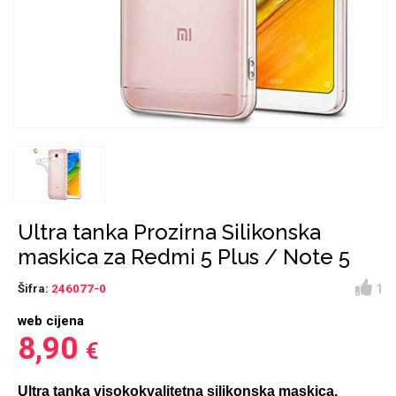
Držači za romobil
FM Transmitteri
USB kablovi
Huawei
Babe
Držači za ruku
Šaljivi motivi
HDMI kabel
HI-FI linije
Samsung
Huawei
Sony
Ostali držači
AUX kablovi
Croatos
Xiaomi
Adapteri za mobitel
Punjači za mobitel
Najprodavanije -
LCD Tablet
TOP 100
Ultra tanka Prozirna Silikonska
maskica za Redmi 5 Plus / Note 5
1
Šifra:
246077-0
web cijena
Spigen maskice
Univerzalno kaljeno
8,90
€
Gym
Unicorn kolekcija
staklo
Ultra tanka visokokvalitetna silikonska maskica,