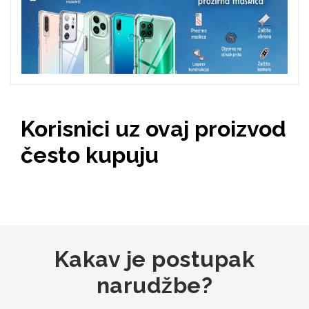
Zodiac
Halloween
Doodles
Apstraktni motivi
Korisnici uz ovaj proizvod
često kupuju
Monogrami
Dječji motivi
Kakav je postupak
narudžbe?