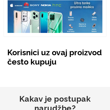
Zodiac
Halloween
Doodles
Apstraktni motivi
Korisnici uz ovaj proizvod
često kupuju
Monogrami
Dječji motivi
Kakav je postupak
narudžbe?