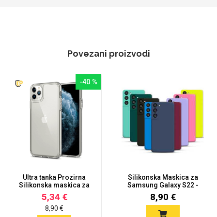
Povezani proizvodi
-40 %
Ultra tanka Prozirna
Silikonska Maskica za
Silikonska maskica za
Samsung Galaxy S22 -
iPh...
Viš...
5,34 €
8,90 €
8,90 €