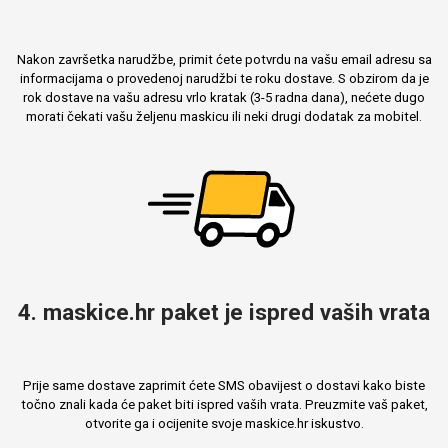
Nakon završetka narudžbe, primit ćete potvrdu na vašu email adresu sa
informacijama o provedenoj narudžbi te roku dostave. S obzirom da je
Mix
rok dostave na vašu adresu vrlo kratak (3-5 radna dana), nećete dugo
morati čekati vašu željenu maskicu ili neki drugi dodatak za mobitel.
4. maskice.hr paket je ispred vaših vrata
Prije same dostave zaprimit ćete SMS obavijest o dostavi kako biste
točno znali kada će paket biti ispred vaših vrata. Preuzmite vaš paket,
otvorite ga i ocijenite svoje maskice.hr iskustvo.