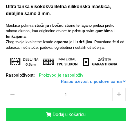
Ultra tanka visokokvalitetna silikonska maskica,
debljine samo 3 mm.
Maskica pokriva
stražnju
i
bočnu
stranu te lagano prelazi preko
Univerzalne futrole i
Sleng
Preklopne maskice
Feel Good
rubova ekrana, ima originalne otvore te
pristup
svim
gumbima
i
funkcijama
.
maskice
Zbog svoje kvalitetne izrade
otporna
je i
izdržljiva.
Pouzdano
štiti
od
udaraca, nečistoće, padova, ogrebotina i ostalih oštećenja.
Raspoloživost:
Proizvod je raspoloživ
Životinjsko carstvo
Takeoff
Raspoloživost u poslovnicama
Dodaj u košaricu
Svemirska kolekcija
Valentinovo