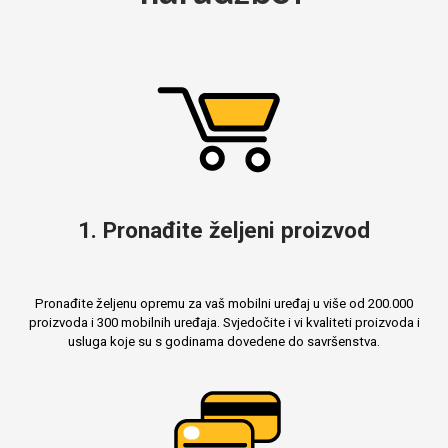
Za njega
Za nju
Svijet životinja
Auto - Moto motivi
1. Pronađite željeni proizvod
Pronađite željenu opremu za vaš mobilni uređaj u više od 200.000
proizvoda i 300 mobilnih uređaja. Svjedočite i vi kvaliteti proizvoda i
usluga koje su s godinama dovedene do savršenstva.
Mandale / Cvjetni
Citati & Stihovi
motivi