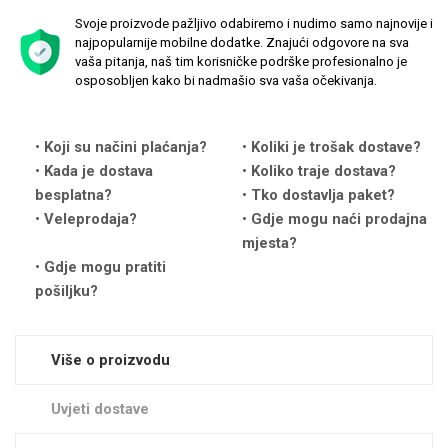
Svoje proizvode pažljivo odabiremo i nudimo samo najnovije i
najpopularnije mobilne dodatke. Znajući odgovore na sva
vaša pitanja, naš tim korisničke podrške profesionalno je
osposobljen kako bi nadmašio sva vaša očekivanja.
Love motivi
I Need Some Space
Koji su načini plaćanja?
Koliki je trošak dostave?
Kada je dostava
Koliko traje dostava?
besplatna?
Tko dostavlja paket?
Veleprodaja?
Gdje mogu naći prodajna
mjesta?
Gdje mogu pratiti
pošiljku?
Quotes Collection
Cirkus
Više o proizvodu
Uvjeti dostave