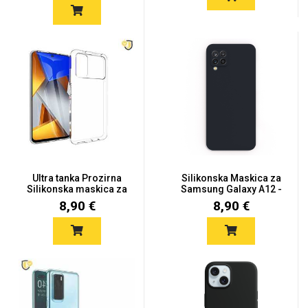
Ultra tanka Prozirna
Silikonska Maskica za
Silikonska maskica za
Samsung Galaxy A12 -
Poc...
Crn...
8,90 €
8,90 €