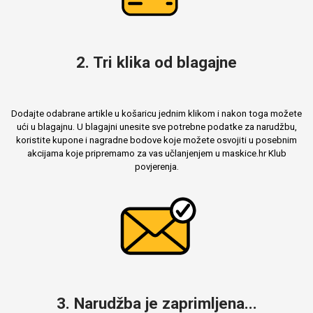
MarbleMania
2. Tri klika od blagajne
Dodajte odabrane artikle u košaricu jednim klikom i nakon toga možete
ući u blagajnu. U blagajni unesite sve potrebne podatke za narudžbu,
koristite kupone i nagradne bodove koje možete osvojiti u posebnim
akcijama koje pripremamo za vas učlanjenjem u maskice.hr Klub
Gaming motivi
Crtani filmovi
povjerenja.
Sportski motivi
Obiteljski motivi
3. Narudžba je zaprimljena...