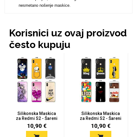
nesmetano nošenje maskice.
MarbleMania
Gaming motivi
Korisnici uz ovaj proizvod
često kupuju
Crtani filmovi
Sportski motivi
Obiteljski motivi
Mix
Silikonska Maskica
Silikonska Maskica
za Redmi S2 - Šareni
za Redmi S2 - Šareni
motiv...
motiv...
10,90 €
10,90 €