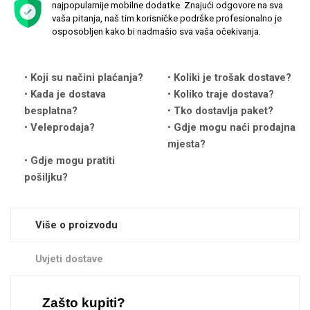
najpopularnije mobilne dodatke. Znajući odgovore na sva
vaša pitanja, naš tim korisničke podrške profesionalno je
osposobljen kako bi nadmašio sva vaša očekivanja.
Koji su načini plaćanja?
Love motivi
Koliki je trošak dostave?
I Need Some Space
Kada je dostava
Koliko traje dostava?
besplatna?
Tko dostavlja paket?
Veleprodaja?
Gdje mogu naći prodajna
mjesta?
Gdje mogu pratiti
pošiljku?
Quotes Collection
Cirkus
Više o proizvodu
Uvjeti dostave
Zodiac
Halloween
Zašto kupiti?