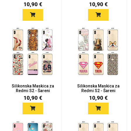
motiv...
motiv...
10,90 €
10,90 €
Silikonska Maskica za
Silikonska Maskica za
Redmi S2 - Šareni
Redmi S2 - Šareni
motiv...
motiv...
10,90 €
10,90 €