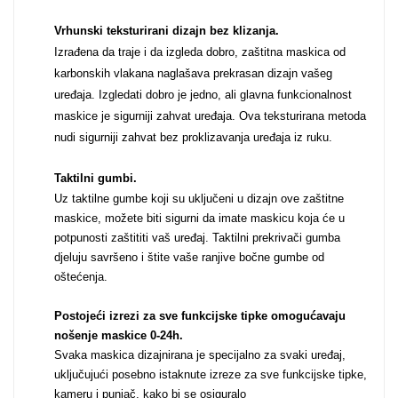
Za njega
Za nju
Vrhunski teksturirani dizajn bez klizanja.
Izrađena da traje i da izgleda dobro, zaštitna maskica od
karbonskih vlakana naglašava prekrasan dizajn vašeg
uređaja. Izgledati dobro je jedno, ali glavna funkcionalnost
maskice je sigurniji zahvat uređaja. Ova teksturirana metoda
nudi sigurniji zahvat bez proklizavanja uređaja iz ruku.
Svijet životinja
Auto - Moto motivi
Taktilni gumbi.
Uz taktilne gumbe koji su uključeni u dizajn ove zaštitne
maskice, možete biti sigurni da imate maskicu koja će u
potpunosti zaštititi vaš uređaj. Taktilni prekrivači gumba
djeluju savršeno i štite vaše ranjive bočne gumbe od
oštećenja.
Mandale / Cvjetni motivi
Citati & Stihovi
Postojeći izrezi za sve funkcijske tipke omogućavaju
nošenje maskice 0-24h
.
Svaka maskica dizajnirana je specijalno za svaki uređaj,
uključujući posebno istaknute izreze za sve funkcijske tipke,
kameru i punjač, kako bi se osiguralo