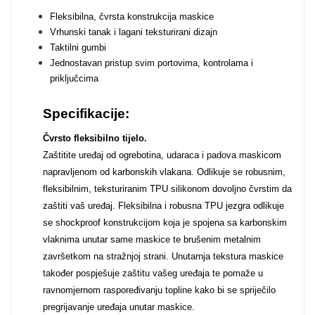
Fleksibilna, čvrsta konstrukcija maskice
Vrhunski tanak i lagani teksturirani dizajn
Taktilni gumbi
Jednostavan pristup svim portovima, kontrolama i
priključcima
Doodles
Apstraktni motivi
Specifikacije:
Čvrsto fleksibilno tijelo.
Zaštitite uređaj od ogrebotina, udaraca i padova maskicom
napravljenom od karbonskih vlakana. Odlikuje se robusnim,
fleksibilnim, teksturiranim TPU silikonom dovoljno čvrstim da
zaštiti vaš uređaj. Fleksibilna i robusna TPU jezgra odlikuje
Monogrami
Dječji motivi
se shockproof konstrukcijom koja je spojena sa karbonskim
vlaknima unutar same maskice te brušenim metalnim
završetkom na stražnjoj strani. Unutarnja tekstura maskice
također pospješuje zaštitu vašeg uređaja te pomaže u
ravnomjernom raspoređivanju topline kako bi se spriječilo
pregrijavanje uređaja unutar maskice.