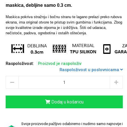
maskica, debljine samo 0.3 cm.
Maskica pokriva stražnju i bočnu stranu te lagano prelazi preko rubova
ekrana, ima original otvore te pristup svim gumbima i funkcijama.
Zbog
Sleng
Feel Good
svoje kvalitetne izrade otporna je i izdržljiva. Štiti od udaraca,
Preklopne maskice
nečistoće, padova, ogrebotina i ostalih oštećenja.
Raspoloživost:
Proizvod je raspoloživ
Životinjsko carstvo
Takeoff
Raspoloživost u poslovnicama
Dodaj u košaricu
Svemirska kolekcija
Valentinovo
Svoje proizvode pažljivo odabiremo i nudimo samo najnovije i